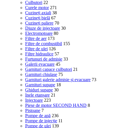
Culbutori
22
Curele motor
271
Cuzineți axiali
38
Cuzineți bielă
67
Cuzineți paliere
70
Diuze de injectoare
30
Electromotoare
80
Filtre de aer
173
Filtre de combustibil
155
Filtre de ulei
126
Filtre hidraulice
57
Furtunuri de admisie
33
Galerii evacuare
45
Garnituri capace culbutori
21
Garnituri chiulase
75
Garnituri galerie admisie și evacuare
73
Garnituri supape
18
Ghiduri supape
30
Inele etanșare
21
Injectoare
223
Piese de motor SECOND HAND
8
Pistoane
7
Pompe de apă
236
Pompe de injecție
11
Pompe de ulei
139