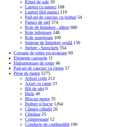
Kituri de zale
20
Lanțuri cu papuci
108
Lanțuri fără papuci
219
Pad-uri de cauciuc cu bolțuri
54
Papuci de oțel
574
Role de întindere - idlere
680
Role inferioare
248
Role superioare
109
Sisteme de întindere șenilă
150
Steluțe - Sprockets
554
Coroane de rotire excavatoare
69
Elemente caroserie
11
Hidromotoare de rotire
46
Pad-uri de cauciuc cu cleme
57
Piese de motor
5275
Arbori coțiti
213
Axuri cu came
23
Băi de ulei
0
Biele
40
Blocuri motor
35
Bolțuri și bucșe
1264
Cămăși cilindri
26
Chiulase
25
Compresoare
12
Conducte de combustibil
190