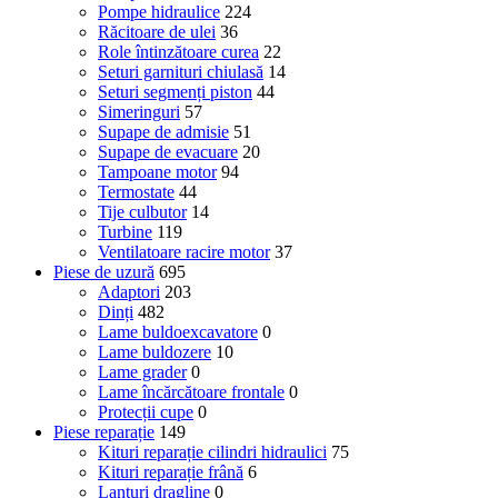
Pompe hidraulice
224
Răcitoare de ulei
36
Role întinzătoare curea
22
Seturi garnituri chiulasă
14
Seturi segmenți piston
44
Simeringuri
57
Supape de admisie
51
Supape de evacuare
20
Tampoane motor
94
Termostate
44
Tije culbutor
14
Turbine
119
Ventilatoare racire motor
37
Piese de uzură
695
Adaptori
203
Dinți
482
Lame buldoexcavatore
0
Lame buldozere
10
Lame grader
0
Lame încărcătoare frontale
0
Protecții cupe
0
Piese reparație
149
Kituri reparație cilindri hidraulici
75
Kituri reparație frână
6
Lanțuri dragline
0