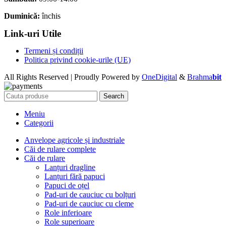
Duminică:
închis
Link-uri Utile
Termeni și condiții
Politica privind cookie-urile (UE)
All Rights Reserved | Proudly Powered by
OneDigital
&
Brahma
bit
Search
Meniu
Categorii
Anvelope agricole și industriale
Căi de rulare complete
Căi de rulare
Lanțuri dragline
Lanțuri fără papuci
Papuci de oțel
Pad-uri de cauciuc cu bolțuri
Pad-uri de cauciuc cu cleme
Role inferioare
Role superioare