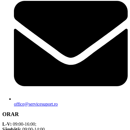
office@servicesuport.ro
ORAR
L-V:
09:00-16:00;
Sâmbătă:
09:00-14:00