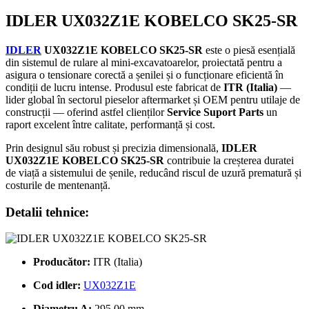
IDLER UX032Z1E KOBELCO SK25-SR
IDLER
UX032Z1E KOBELCO SK25-SR
este o piesă esențială
din sistemul de rulare al mini-excavatoarelor, proiectată pentru a
asigura o tensionare corectă a șenilei și o funcționare eficientă în
condiții de lucru intense. Produsul este fabricat de
ITR (Italia)
—
lider global în sectorul pieselor aftermarket și OEM pentru utilaje de
construcții — oferind astfel clienților
Service Suport Parts
un
raport excelent între calitate, performanță și cost.
Prin designul său robust și precizia dimensională,
IDLER
UX032Z1E KOBELCO SK25-SR
contribuie la creșterea duratei
de viață a sistemului de șenile, reducând riscul de uzură prematură și
costurile de mentenanță.
Detalii tehnice:
Producător:
ITR (Italia)
Cod idler:
UX032Z1E
Diametru A:
295.00 mm