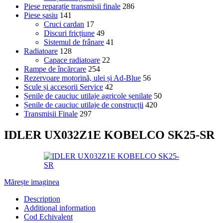
Piese reparație transmisii finale
286
Piese șasiu
141
Cruci cardan
17
Discuri fricțiune
49
Sistemul de frânare
41
Radiatoare
128
Capace radiatoare
22
Rampe de încărcare
254
Rezervoare motorină, ulei și Ad-Blue
56
Scule și accesorii Service
42
Șenile de cauciuc utilaje agricole șenilate
50
Șenile de cauciuc utilaje de construcții
420
Transmisii Finale
297
IDLER UX032Z1E KOBELCO SK25-SR
Mărește imaginea
Description
Additional information
Cod Echivalent