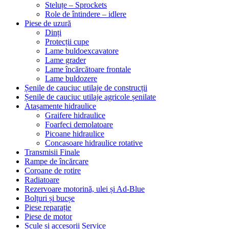
Steluțe – Sprockets
Role de întindere – idlere
Piese de uzură
Dinți
Protecții cupe
Lame buldoexcavatore
Lame grader
Lame încărcătoare frontale
Lame buldozere
Șenile de cauciuc utilaje de construcții
Șenile de cauciuc utilaje agricole șenilate
Atașamente hidraulice
Graifere hidraulice
Foarfeci demolatoare
Picoane hidraulice
Concasoare hidraulice rotative
Transmisii Finale
Rampe de încărcare
Coroane de rotire
Radiatoare
Rezervoare motorină, ulei și Ad-Blue
Bolțuri și bucșe
Piese reparație
Piese de motor
Scule și accesorii Service