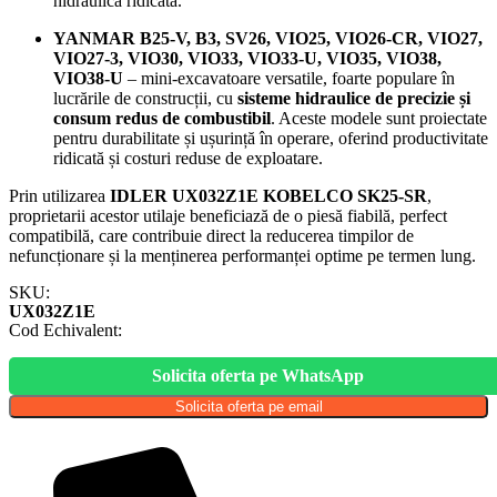
hidraulică ridicată.
YANMAR B25-V, B3, SV26, VIO25, VIO26-CR, VIO27,
VIO27-3, VIO30, VIO33, VIO33-U, VIO35, VIO38,
VIO38-U
– mini-excavatoare versatile, foarte populare în
lucrările de construcții, cu
sisteme hidraulice de precizie și
consum redus de combustibil
. Aceste modele sunt proiectate
pentru durabilitate și ușurință în operare, oferind productivitate
ridicată și costuri reduse de exploatare.
Prin utilizarea
IDLER UX032Z1E KOBELCO SK25-SR
,
proprietarii acestor utilaje beneficiază de o piesă fiabilă, perfect
compatibilă, care contribuie direct la reducerea timpilor de
nefuncționare și la menținerea performanței optime pe termen lung.
SKU:
UX032Z1E
Cod Echivalent:
Solicita oferta pe WhatsApp
Solicita oferta pe email