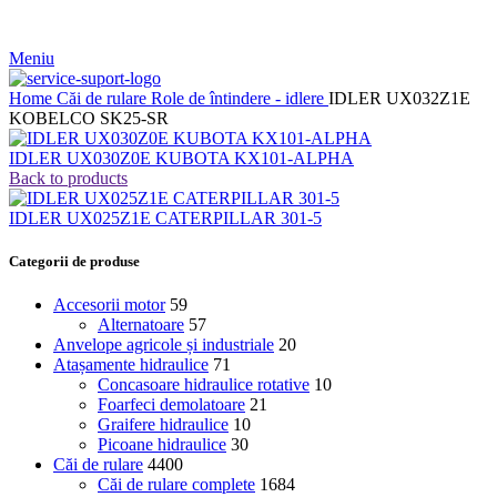
Meniu
Home
Căi de rulare
Role de întindere - idlere
IDLER UX032Z1E
KOBELCO SK25-SR
IDLER UX030Z0E KUBOTA KX101-ALPHA
Back to products
IDLER UX025Z1E CATERPILLAR 301-5
Categorii de produse
Accesorii motor
59
Alternatoare
57
Anvelope agricole și industriale
20
Atașamente hidraulice
71
Concasoare hidraulice rotative
10
Foarfeci demolatoare
21
Graifere hidraulice
10
Picoane hidraulice
30
Căi de rulare
4400
Căi de rulare complete
1684