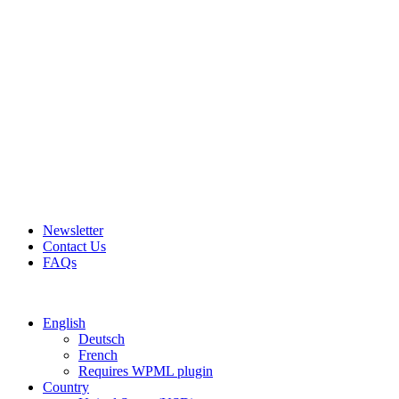
Newsletter
Contact Us
FAQs
Free shipping for all orders of $150
English
Deutsch
French
Requires WPML plugin
Country