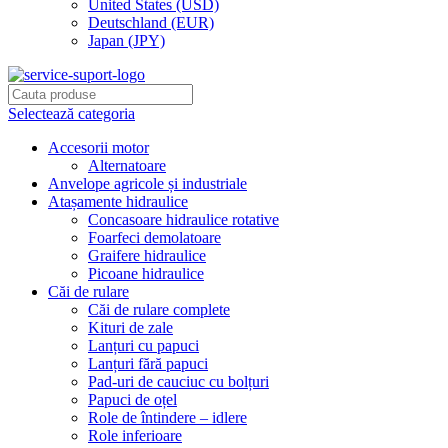
United States (USD)
Deutschland (EUR)
Japan (JPY)
Selectează categoria
Accesorii motor
Alternatoare
Anvelope agricole și industriale
Atașamente hidraulice
Concasoare hidraulice rotative
Foarfeci demolatoare
Graifere hidraulice
Picoane hidraulice
Căi de rulare
Căi de rulare complete
Kituri de zale
Lanțuri cu papuci
Lanțuri fără papuci
Pad-uri de cauciuc cu bolțuri
Papuci de oțel
Role de întindere – idlere
Role inferioare