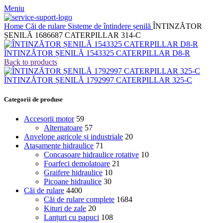
Meniu
Home
Căi de rulare
Sisteme de întindere șenilă
ÎNTINZĂTOR
ȘENILĂ 1686687 CATERPILLAR 314-C
ÎNTINZĂTOR ȘENILĂ 1543325 CATERPILLAR D8-R
Back to products
ÎNTINZĂTOR ȘENILĂ 1792997 CATERPILLAR 325-C
Categorii de produse
Accesorii motor
59
Alternatoare
57
Anvelope agricole și industriale
20
Atașamente hidraulice
71
Concasoare hidraulice rotative
10
Foarfeci demolatoare
21
Graifere hidraulice
10
Picoane hidraulice
30
Căi de rulare
4400
Căi de rulare complete
1684
Kituri de zale
20
Lanțuri cu papuci
108