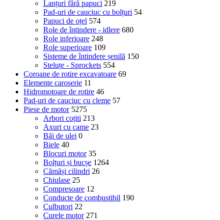
Lanțuri fără papuci
219
Pad-uri de cauciuc cu bolțuri
54
Papuci de oțel
574
Role de întindere - idlere
680
Role inferioare
248
Role superioare
109
Sisteme de întindere șenilă
150
Steluțe - Sprockets
554
Coroane de rotire excavatoare
69
Elemente caroserie
11
Hidromotoare de rotire
46
Pad-uri de cauciuc cu cleme
57
Piese de motor
5275
Arbori coțiti
213
Axuri cu came
23
Băi de ulei
0
Biele
40
Blocuri motor
35
Bolțuri și bucșe
1264
Cămăși cilindri
26
Chiulase
25
Compresoare
12
Conducte de combustibil
190
Culbutori
22
Curele motor
271