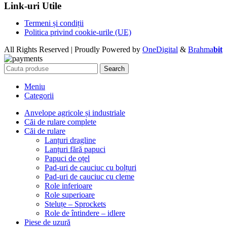
Link-uri Utile
Termeni și condiții
Politica privind cookie-urile (UE)
All Rights Reserved | Proudly Powered by
OneDigital
&
Brahma
bit
Search
Meniu
Categorii
Anvelope agricole și industriale
Căi de rulare complete
Căi de rulare
Lanțuri dragline
Lanțuri fără papuci
Papuci de oțel
Pad-uri de cauciuc cu bolțuri
Pad-uri de cauciuc cu cleme
Role inferioare
Role superioare
Steluțe – Sprockets
Role de întindere – idlere
Piese de uzură