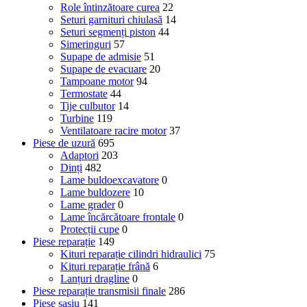
Role întinzătoare curea
22
Seturi garnituri chiulasă
14
Seturi segmenți piston
44
Simeringuri
57
Supape de admisie
51
Supape de evacuare
20
Tampoane motor
94
Termostate
44
Tije culbutor
14
Turbine
119
Ventilatoare racire motor
37
Piese de uzură
695
Adaptori
203
Dinți
482
Lame buldoexcavatore
0
Lame buldozere
10
Lame grader
0
Lame încărcătoare frontale
0
Protecții cupe
0
Piese reparație
149
Kituri reparație cilindri hidraulici
75
Kituri reparație frână
6
Lanțuri dragline
0
Piese reparație transmisii finale
286
Piese șasiu
141