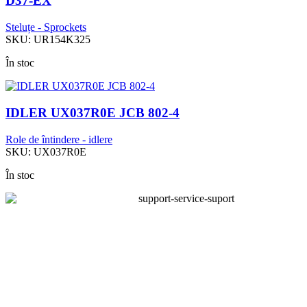
D37-EX
Steluțe - Sprockets
SKU:
UR154K325
În stoc
IDLER UX037R0E JCB 802-4
Role de întindere - idlere
SKU:
UX037R0E
În stoc