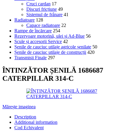
Cruci cardan
17
Discuri fricțiune
49
Sistemul de frânare
41
Radiatoare
128
Capace radiatoare
22
Rampe de încărcare
254
Rezervoare motorină, ulei și Ad-Blue
56
Scule și accesorii Service
42
Șenile de cauciuc utilaje agricole șenilate
50
Șenile de cauciuc utilaje de construcții
420
Transmisii Finale
297
ÎNTINZĂTOR ȘENILĂ 1686687
CATERPILLAR 314-C
Mărește imaginea
Description
Additional information
Cod Echivalent