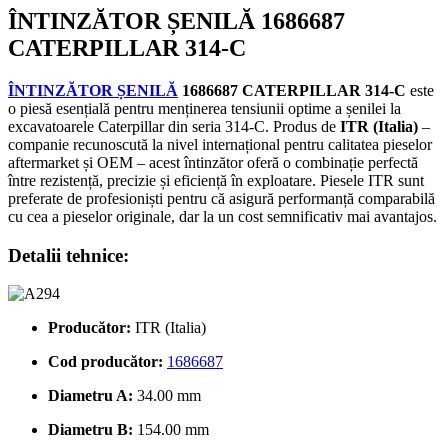
ÎNTINZĂTOR ȘENILĂ 1686687
CATERPILLAR 314-C
ÎNTINZĂTOR ȘENILĂ
1686687 CATERPILLAR 314-C
este
o piesă esențială pentru menținerea tensiunii optime a șenilei la
excavatoarele Caterpillar din seria 314-C. Produs de
ITR (Italia)
–
companie recunoscută la nivel internațional pentru calitatea pieselor
aftermarket și OEM – acest întinzător oferă o combinație perfectă
între rezistență, precizie și eficiență în exploatare. Piesele ITR sunt
preferate de profesioniști pentru că asigură performanță comparabilă
cu cea a pieselor originale, dar la un cost semnificativ mai avantajos.
Detalii tehnice:
Producător:
ITR (Italia)
Cod producător:
1686687
Diametru A:
34.00 mm
Diametru B:
154.00 mm