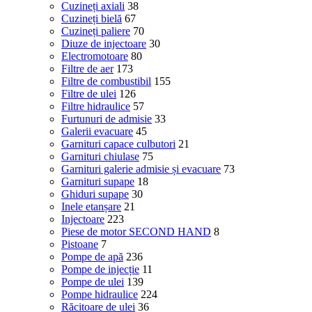
Cuzineți axiali
38
Cuzineți bielă
67
Cuzineți paliere
70
Diuze de injectoare
30
Electromotoare
80
Filtre de aer
173
Filtre de combustibil
155
Filtre de ulei
126
Filtre hidraulice
57
Furtunuri de admisie
33
Galerii evacuare
45
Garnituri capace culbutori
21
Garnituri chiulase
75
Garnituri galerie admisie și evacuare
73
Garnituri supape
18
Ghiduri supape
30
Inele etanșare
21
Injectoare
223
Piese de motor SECOND HAND
8
Pistoane
7
Pompe de apă
236
Pompe de injecție
11
Pompe de ulei
139
Pompe hidraulice
224
Răcitoare de ulei
36