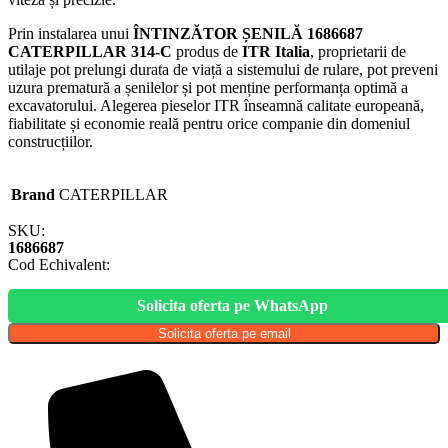
Prin instalarea unui
ÎNTINZĂTOR ȘENILĂ 1686687
CATERPILLAR 314-C
produs de
ITR Italia
, proprietarii de
utilaje pot prelungi durata de viață a sistemului de rulare, pot preveni
uzura prematură a șenilelor și pot menține performanța optimă a
excavatorului. Alegerea pieselor ITR înseamnă calitate europeană,
fiabilitate și economie reală pentru orice companie din domeniul
construcțiilor.
Brand
CATERPILLAR
SKU:
1686687
Cod Echivalent:
Solicita oferta pe WhatsApp
Solicita oferta pe email