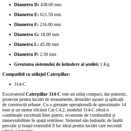
Diametru D:
438.00 mm
Diametru E:
621.50 mm
Diametru F:
216.00 mm
Diametru G:
18.00 mm
Diametru L:
45.00 mm
Diametru P:
2.50 mm
Greutatea sistemului de întindere al șenilei:
1 Kg
Compatibil cu utilajul Caterpillar:
314-C
Excavatorul
Caterpillar 314-C
este un utilaj compact, dar puternic,
proiectat pentru lucrări de terasamente, demolări ușoare și aplicații
de construcții urbane. Cu o greutate operațională de aproximativ 14
tone și un motor eficient Cat C4.2, modelul 314-C oferă o
combinație excelentă între putere, economie de combustibil și
manevrabilitate în spații restrânse. Sistemul său hidraulic de înaltă
precizie și brațul extensibil îl fac ideal pentru lucrări care necesită
viteză și precizie.