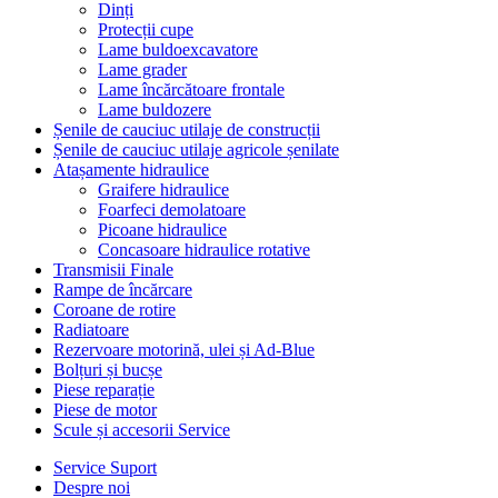
Dinți
Protecții cupe
Lame buldoexcavatore
Lame grader
Lame încărcătoare frontale
Lame buldozere
Șenile de cauciuc utilaje de construcții
Șenile de cauciuc utilaje agricole șenilate
Atașamente hidraulice
Graifere hidraulice
Foarfeci demolatoare
Picoane hidraulice
Concasoare hidraulice rotative
Transmisii Finale
Rampe de încărcare
Coroane de rotire
Radiatoare
Rezervoare motorină, ulei și Ad-Blue
Bolțuri și bucșe
Piese reparație
Piese de motor
Scule și accesorii Service
Service Suport
Despre noi