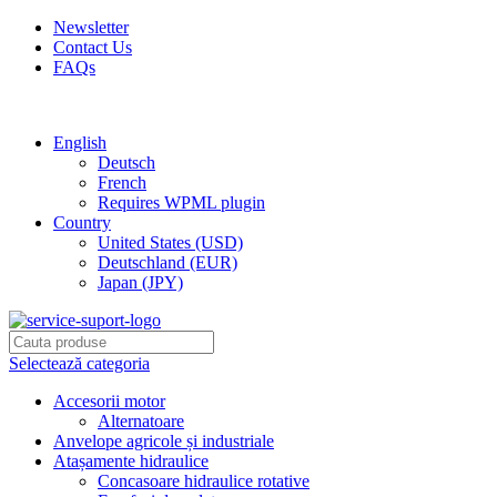
Newsletter
Contact Us
FAQs
Free shipping for all orders of $150
English
Deutsch
French
Requires WPML plugin
Country
United States (USD)
Deutschland (EUR)
Japan (JPY)
Selectează categoria
Accesorii motor
Alternatoare
Anvelope agricole și industriale
Atașamente hidraulice
Concasoare hidraulice rotative