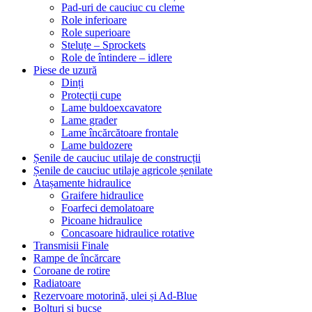
Pad-uri de cauciuc cu cleme
Role inferioare
Role superioare
Steluțe – Sprockets
Role de întindere – idlere
Piese de uzură
Dinți
Protecții cupe
Lame buldoexcavatore
Lame grader
Lame încărcătoare frontale
Lame buldozere
Șenile de cauciuc utilaje de construcții
Șenile de cauciuc utilaje agricole șenilate
Atașamente hidraulice
Graifere hidraulice
Foarfeci demolatoare
Picoane hidraulice
Concasoare hidraulice rotative
Transmisii Finale
Rampe de încărcare
Coroane de rotire
Radiatoare
Rezervoare motorină, ulei și Ad-Blue
Bolțuri și bucșe