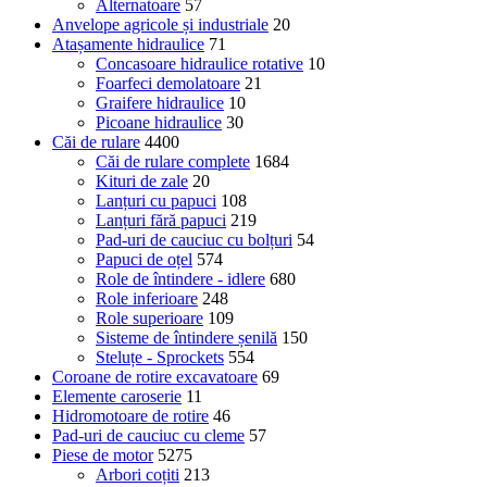
Alternatoare
57
Anvelope agricole și industriale
20
Atașamente hidraulice
71
Concasoare hidraulice rotative
10
Foarfeci demolatoare
21
Graifere hidraulice
10
Picoane hidraulice
30
Căi de rulare
4400
Căi de rulare complete
1684
Kituri de zale
20
Lanțuri cu papuci
108
Lanțuri fără papuci
219
Pad-uri de cauciuc cu bolțuri
54
Papuci de oțel
574
Role de întindere - idlere
680
Role inferioare
248
Role superioare
109
Sisteme de întindere șenilă
150
Steluțe - Sprockets
554
Coroane de rotire excavatoare
69
Elemente caroserie
11
Hidromotoare de rotire
46
Pad-uri de cauciuc cu cleme
57
Piese de motor
5275
Arbori coțiti
213