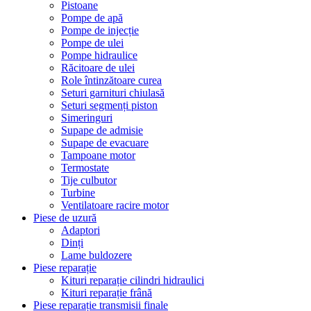
Pistoane
Pompe de apă
Pompe de injecție
Pompe de ulei
Pompe hidraulice
Răcitoare de ulei
Role întinzătoare curea
Seturi garnituri chiulasă
Seturi segmenți piston
Simeringuri
Supape de admisie
Supape de evacuare
Tampoane motor
Termostate
Tije culbutor
Turbine
Ventilatoare racire motor
Piese de uzură
Adaptori
Dinți
Lame buldozere
Piese reparație
Kituri reparație cilindri hidraulici
Kituri reparație frână
Piese reparație transmisii finale