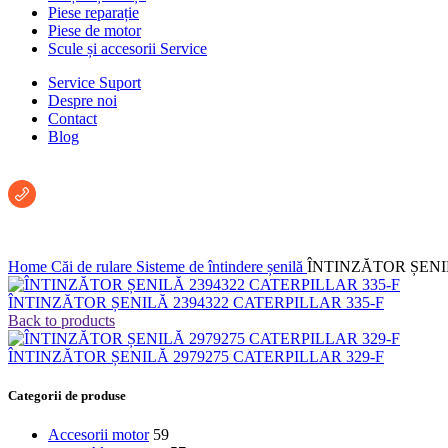
Piese reparație
Piese de motor
Scule și accesorii Service
Service Suport
Despre noi
Contact
Blog
Întreabă un consultant:
+40 722 222 293
Home
Căi de rulare
Sisteme de întindere șenilă
ÎNTINZĂTOR ȘENIL
ÎNTINZĂTOR ȘENILĂ 2394322 CATERPILLAR 335-F
Back to products
ÎNTINZĂTOR ȘENILĂ 2979275 CATERPILLAR 329-F
Categorii de produse
Accesorii motor
59