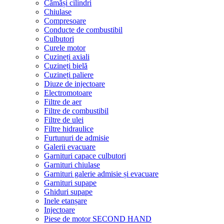
Cămăși cilindri
Chiulase
Compresoare
Conducte de combustibil
Culbutori
Curele motor
Cuzineți axiali
Cuzineți bielă
Cuzineți paliere
Diuze de injectoare
Electromotoare
Filtre de aer
Filtre de combustibil
Filtre de ulei
Filtre hidraulice
Furtunuri de admisie
Galerii evacuare
Garnituri capace culbutori
Garnituri chiulase
Garnituri galerie admisie și evacuare
Garnituri supape
Ghiduri supape
Inele etanșare
Injectoare
Piese de motor SECOND HAND