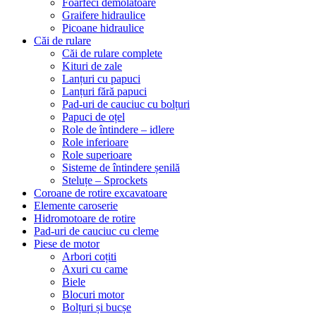
Foarfeci demolatoare
Graifere hidraulice
Picoane hidraulice
Căi de rulare
Căi de rulare complete
Kituri de zale
Lanțuri cu papuci
Lanțuri fără papuci
Pad-uri de cauciuc cu bolțuri
Papuci de oțel
Role de întindere – idlere
Role inferioare
Role superioare
Sisteme de întindere șenilă
Steluțe – Sprockets
Coroane de rotire excavatoare
Elemente caroserie
Hidromotoare de rotire
Pad-uri de cauciuc cu cleme
Piese de motor
Arbori coțiti
Axuri cu came
Biele
Blocuri motor
Bolțuri și bucșe