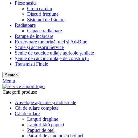
Piese șasiu
Cruci cardan
Discuri fricțiune
Sistemul de frânare
Radiatoare
Capace radiatoare
Rampe de încărcare
Rezervoare motorină, ulei și Ad-Blue
Scule și accesorii Service
Șenile de cauciuc utilaje agricole șenilate
Șenile de cauciuc utilaje de construcții
Transmisii Finale
Search
Meniu
Categorii produse
Anvelope agricole și industriale
Căi de rulare complete
Căi de rulare
Lanțuri dragline
Lanțuri fără papuci
Papuci de oțel
Pad-uri de cauciuc cu bolțuri