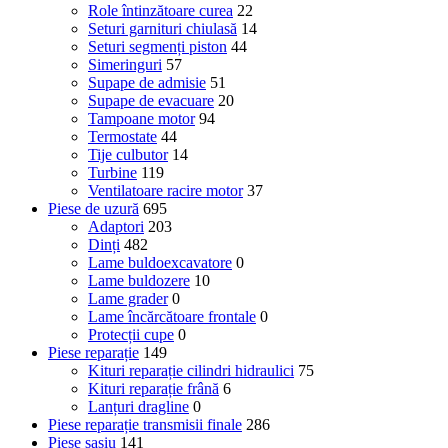
Role întinzătoare curea
22
Seturi garnituri chiulasă
14
Seturi segmenți piston
44
Simeringuri
57
Supape de admisie
51
Supape de evacuare
20
Tampoane motor
94
Termostate
44
Tije culbutor
14
Turbine
119
Ventilatoare racire motor
37
Piese de uzură
695
Adaptori
203
Dinți
482
Lame buldoexcavatore
0
Lame buldozere
10
Lame grader
0
Lame încărcătoare frontale
0
Protecții cupe
0
Piese reparație
149
Kituri reparație cilindri hidraulici
75
Kituri reparație frână
6
Lanțuri dragline
0
Piese reparație transmisii finale
286
Piese șasiu
141