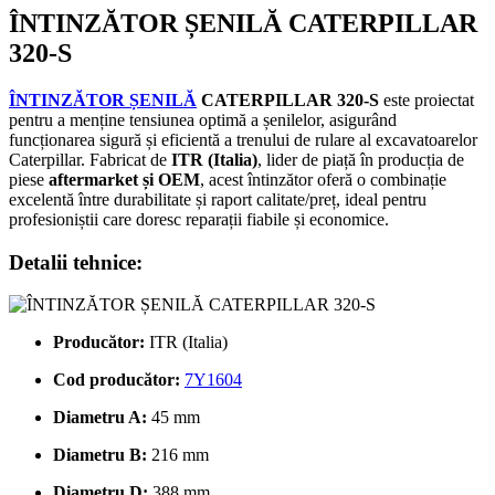
ÎNTINZĂTOR ȘENILĂ CATERPILLAR
320-S
ÎNTINZĂTOR ȘENILĂ
CATERPILLAR 320-S
este proiectat
pentru a menține tensiunea optimă a șenilelor, asigurând
funcționarea sigură și eficientă a trenului de rulare al excavatoarelor
Caterpillar. Fabricat de
ITR (Italia)
, lider de piață în producția de
piese
aftermarket și OEM
, acest întinzător oferă o combinație
excelentă între durabilitate și raport calitate/preț, ideal pentru
profesioniștii care doresc reparații fiabile și economice.
Detalii tehnice:
Producător:
ITR (Italia)
Cod producător:
7Y1604
Diametru A:
45 mm
Diametru B:
216 mm
Diametru D:
388 mm