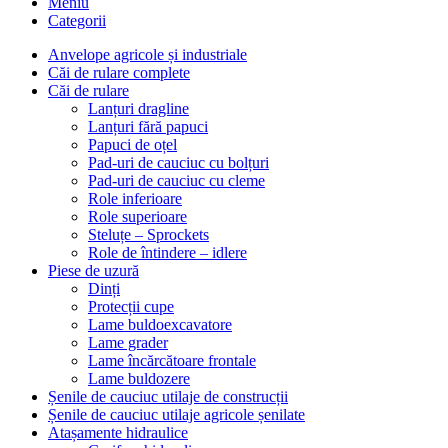
Meniu
Categorii
Anvelope agricole și industriale
Căi de rulare complete
Căi de rulare
Lanțuri dragline
Lanțuri fără papuci
Papuci de oțel
Pad-uri de cauciuc cu bolțuri
Pad-uri de cauciuc cu cleme
Role inferioare
Role superioare
Steluțe – Sprockets
Role de întindere – idlere
Piese de uzură
Dinți
Protecții cupe
Lame buldoexcavatore
Lame grader
Lame încărcătoare frontale
Lame buldozere
Șenile de cauciuc utilaje de construcții
Șenile de cauciuc utilaje agricole șenilate
Atașamente hidraulice