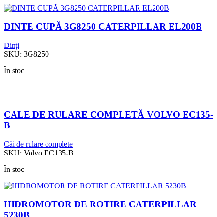
DINTE CUPĂ 3G8250 CATERPILLAR EL200B
Dinți
SKU:
3G8250
În stoc
CALE DE RULARE COMPLETĂ VOLVO EC135-
B
Căi de rulare complete
SKU:
Volvo EC135-B
În stoc
HIDROMOTOR DE ROTIRE CATERPILLAR
5230B