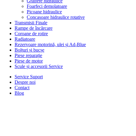
Graifere hidraulice
Foarfeci demolatoare
Picoane hidraulice
Concasoare hidraulice rotative
Transmisii Finale
Rampe de încărcare
Coroane de rotire
Radiatoare
Rezervoare motorină, ulei și Ad-Blue
Bolțuri și bucșe
Piese reparație
Piese de motor
Scule și accesorii Service
Service Suport
Despre noi
Contact
Blog