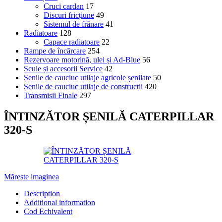
Cruci cardan
17
Discuri fricțiune
49
Sistemul de frânare
41
Radiatoare
128
Capace radiatoare
22
Rampe de încărcare
254
Rezervoare motorină, ulei și Ad-Blue
56
Scule și accesorii Service
42
Șenile de cauciuc utilaje agricole șenilate
50
Șenile de cauciuc utilaje de construcții
420
Transmisii Finale
297
ÎNTINZĂTOR ȘENILĂ CATERPILLAR
320-S
Mărește imaginea
Description
Additional information
Cod Echivalent