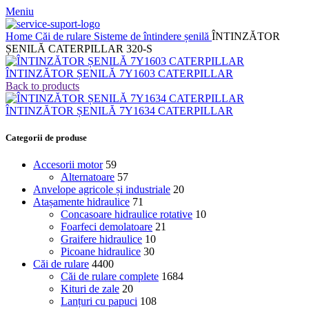
Meniu
Home
Căi de rulare
Sisteme de întindere șenilă
ÎNTINZĂTOR
ȘENILĂ CATERPILLAR 320-S
ÎNTINZĂTOR ȘENILĂ 7Y1603 CATERPILLAR
Back to products
ÎNTINZĂTOR ȘENILĂ 7Y1634 CATERPILLAR
Categorii de produse
Accesorii motor
59
Alternatoare
57
Anvelope agricole și industriale
20
Atașamente hidraulice
71
Concasoare hidraulice rotative
10
Foarfeci demolatoare
21
Graifere hidraulice
10
Picoane hidraulice
30
Căi de rulare
4400
Căi de rulare complete
1684
Kituri de zale
20
Lanțuri cu papuci
108