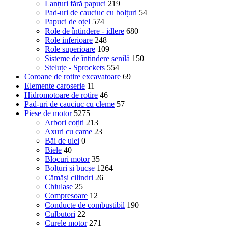
Lanțuri fără papuci
219
Pad-uri de cauciuc cu bolțuri
54
Papuci de oțel
574
Role de întindere - idlere
680
Role inferioare
248
Role superioare
109
Sisteme de întindere șenilă
150
Steluțe - Sprockets
554
Coroane de rotire excavatoare
69
Elemente caroserie
11
Hidromotoare de rotire
46
Pad-uri de cauciuc cu cleme
57
Piese de motor
5275
Arbori coțiti
213
Axuri cu came
23
Băi de ulei
0
Biele
40
Blocuri motor
35
Bolțuri și bucșe
1264
Cămăși cilindri
26
Chiulase
25
Compresoare
12
Conducte de combustibil
190
Culbutori
22
Curele motor
271