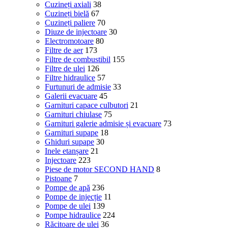
Cuzineți axiali
38
Cuzineți bielă
67
Cuzineți paliere
70
Diuze de injectoare
30
Electromotoare
80
Filtre de aer
173
Filtre de combustibil
155
Filtre de ulei
126
Filtre hidraulice
57
Furtunuri de admisie
33
Galerii evacuare
45
Garnituri capace culbutori
21
Garnituri chiulase
75
Garnituri galerie admisie și evacuare
73
Garnituri supape
18
Ghiduri supape
30
Inele etanșare
21
Injectoare
223
Piese de motor SECOND HAND
8
Pistoane
7
Pompe de apă
236
Pompe de injecție
11
Pompe de ulei
139
Pompe hidraulice
224
Răcitoare de ulei
36