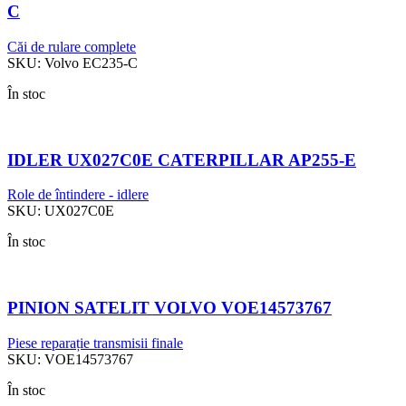
C
Căi de rulare complete
SKU:
Volvo EC235-C
În stoc
IDLER UX027C0E CATERPILLAR AP255-E
Role de întindere - idlere
SKU:
UX027C0E
În stoc
PINION SATELIT VOLVO VOE14573767
Piese reparație transmisii finale
SKU:
VOE14573767
În stoc