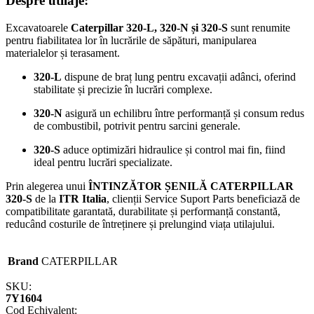
Despre utilaje:
Excavatoarele
Caterpillar 320-L, 320-N și 320-S
sunt renumite
pentru fiabilitatea lor în lucrările de săpături, manipularea
materialelor și terasament.
320-L
dispune de braț lung pentru excavații adânci, oferind
stabilitate și precizie în lucrări complexe.
320-N
asigură un echilibru între performanță și consum redus
de combustibil, potrivit pentru sarcini generale.
320-S
aduce optimizări hidraulice și control mai fin, fiind
ideal pentru lucrări specializate.
Prin alegerea unui
ÎNTINZĂTOR ȘENILĂ CATERPILLAR
320-S
de la
ITR Italia
, clienții Service Suport Parts beneficiază de
compatibilitate garantată, durabilitate și performanță constantă,
reducând costurile de întreținere și prelungind viața utilajului.
Brand
CATERPILLAR
SKU:
7Y1604
Cod Echivalent: