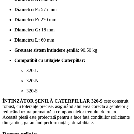
Diametru E:
575 mm
Diametru F:
270 mm
Diametru G:
18 mm
Diametru L:
60 mm
Greutate sistem întindere șenilă:
90.50 kg
Compatibil cu utilajele Caterpillar:
320-L
320-N
320-S
ÎNTINZĂTOR ȘENILĂ CATERPILLAR 320-S
este construit
robust, cu toleranțe precise, asigurând alinierea corectă a șenilelor și
reducând uzura prematură a componentelor trenului de rulare.
Această piesă este proiectată pentru a face față condițiilor solicitante
din șantier, garantând performanță și durabilitate.