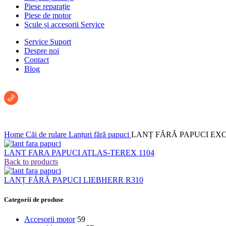
Piese reparație
Piese de motor
Scule și accesorii Service
Service Suport
Despre noi
Contact
Blog
Întreabă un consultant:
+40 722 222 293
Home
Căi de rulare
Lanțuri fără papuci
LANȚ FĂRĂ PAPUCI EX
LANT FARA PAPUCI ATLAS-TEREX 1104
Back to products
LANȚ FĂRĂ PAPUCI LIEBHERR R310
Categorii de produse
Accesorii motor
59