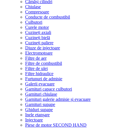
Cămăși cilindri
Chiulase
Compresoare
Conducte de combustibil
Culbutori
Curele motor
Cuzineți axiali
Cuzineți bielă
Cuzineți paliere
Diuze de injectoare
Electromotoare
Filtre de aer
Filtre de combustibil
Filtre de ulei
Filtre hidraulice
Furtunuri de admisie
Galerii evacuare
Garnituri capace culbutori
Garnituri chiulase
Garnituri galerie admisie și evacuare
Garnituri supape
Ghiduri supape
Inele etanșare
Injectoare
Piese de motor SECOND HAND