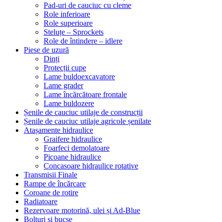
Pad-uri de cauciuc cu cleme
Role inferioare
Role superioare
Steluțe – Sprockets
Role de întindere – idlere
Piese de uzură
Dinți
Protecții cupe
Lame buldoexcavatore
Lame grader
Lame încărcătoare frontale
Lame buldozere
Șenile de cauciuc utilaje de construcții
Șenile de cauciuc utilaje agricole șenilate
Atașamente hidraulice
Graifere hidraulice
Foarfeci demolatoare
Picoane hidraulice
Concasoare hidraulice rotative
Transmisii Finale
Rampe de încărcare
Coroane de rotire
Radiatoare
Rezervoare motorină, ulei și Ad-Blue
Bolțuri și bucșe