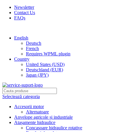
Newsletter
Contact Us
FAQs
Free shipping for all orders of $150
English
Deutsch
French
Requires WPML plugin
Country
United States (USD)
Deutschland (EUR)
Japan (JPY)
Selectează categoria
Accesorii motor
Alternatoare
Anvelope agricole și industriale
Atașamente hidraulice
Concasoare hidraulice rotative