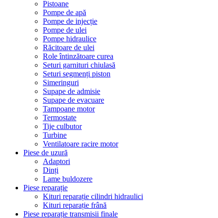
Pistoane
Pompe de apă
Pompe de injecție
Pompe de ulei
Pompe hidraulice
Răcitoare de ulei
Role întinzătoare curea
Seturi garnituri chiulasă
Seturi segmenți piston
Simeringuri
Supape de admisie
Supape de evacuare
Tampoane motor
Termostate
Tije culbutor
Turbine
Ventilatoare racire motor
Piese de uzură
Adaptori
Dinți
Lame buldozere
Piese reparație
Kituri reparație cilindri hidraulici
Kituri reparație frână
Piese reparație transmisii finale