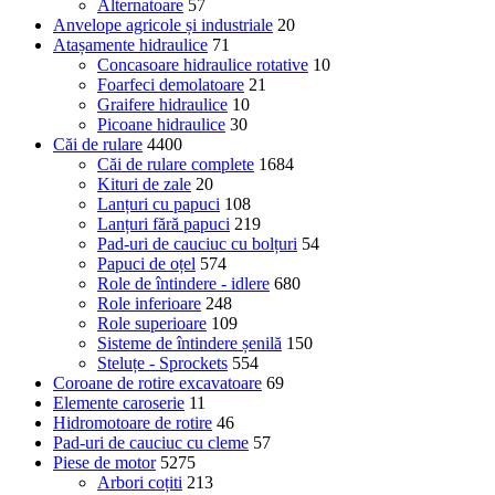
Alternatoare
57
Anvelope agricole și industriale
20
Atașamente hidraulice
71
Concasoare hidraulice rotative
10
Foarfeci demolatoare
21
Graifere hidraulice
10
Picoane hidraulice
30
Căi de rulare
4400
Căi de rulare complete
1684
Kituri de zale
20
Lanțuri cu papuci
108
Lanțuri fără papuci
219
Pad-uri de cauciuc cu bolțuri
54
Papuci de oțel
574
Role de întindere - idlere
680
Role inferioare
248
Role superioare
109
Sisteme de întindere șenilă
150
Steluțe - Sprockets
554
Coroane de rotire excavatoare
69
Elemente caroserie
11
Hidromotoare de rotire
46
Pad-uri de cauciuc cu cleme
57
Piese de motor
5275
Arbori coțiti
213