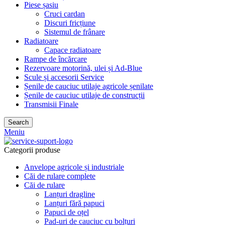
Piese șasiu
Cruci cardan
Discuri fricțiune
Sistemul de frânare
Radiatoare
Capace radiatoare
Rampe de încărcare
Rezervoare motorină, ulei și Ad-Blue
Scule și accesorii Service
Șenile de cauciuc utilaje agricole șenilate
Șenile de cauciuc utilaje de construcții
Transmisii Finale
Search
Meniu
Categorii produse
Anvelope agricole și industriale
Căi de rulare complete
Căi de rulare
Lanțuri dragline
Lanțuri fără papuci
Papuci de oțel
Pad-uri de cauciuc cu bolțuri