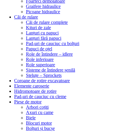
Foarfeci demolatoare
Graifere hidraulice
Picoane hidraulice
Căi de rulare
Căi de rulare complete
Kituri de zale
Lanțuri cu papuci
Lanțuri fără papuci
Pad-uri de cauciuc cu bolțuri
Papuci de oțel
Role de întindere – idlere
Role inferioare
Role superioare
Sisteme de întindere șenilă
Steluțe – Sprockets
Coroane de rotire excavatoare
Elemente caroserie
Hidromotoare de rotire
Pad-uri de cauciuc cu cleme
Piese de motor
Arbori coțiti
Axuri cu came
Biele
Blocuri motor
Bolțuri și bucșe