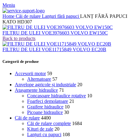
Meniu
Home
Căi de rulare
Lanțuri fără papuci
LANȚ FĂRĂ PAPUCI
KATO HD307
FILTRU DE ULEI VOE3976603 VOLVO EW150C
Back to products
FILTRU DE ULEI VOE11715849 VOLVO EC20B
Categorii de produse
Accesorii motor
59
Alternatoare
57
Anvelope agricole și industriale
20
Atașamente hidraulice
71
Concasoare hidraulice rotative
10
Foarfeci demolatoare
21
Graifere hidraulice
10
Picoane hidraulice
30
Căi de rulare
4400
Căi de rulare complete
1684
Kituri de zale
20
Lanțuri cu papuci
108