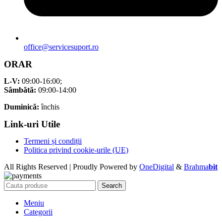
office@servicesuport.ro
ORAR
L-V:
09:00-16:00;
Sâmbătă:
09:00-14:00
Duminică:
închis
Link-uri Utile
Termeni și condiții
Politica privind cookie-urile (UE)
All Rights Reserved | Proudly Powered by
OneDigital
&
Brahma
bit
Search
Meniu
Categorii