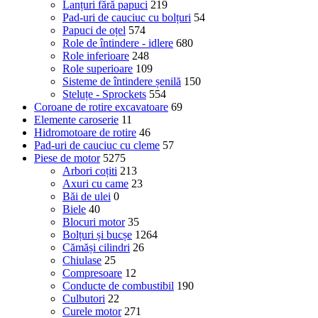
Lanțuri fără papuci
219
Pad-uri de cauciuc cu bolțuri
54
Papuci de oțel
574
Role de întindere - idlere
680
Role inferioare
248
Role superioare
109
Sisteme de întindere șenilă
150
Steluțe - Sprockets
554
Coroane de rotire excavatoare
69
Elemente caroserie
11
Hidromotoare de rotire
46
Pad-uri de cauciuc cu cleme
57
Piese de motor
5275
Arbori coțiti
213
Axuri cu came
23
Băi de ulei
0
Biele
40
Blocuri motor
35
Bolțuri și bucșe
1264
Cămăși cilindri
26
Chiulase
25
Compresoare
12
Conducte de combustibil
190
Culbutori
22
Curele motor
271