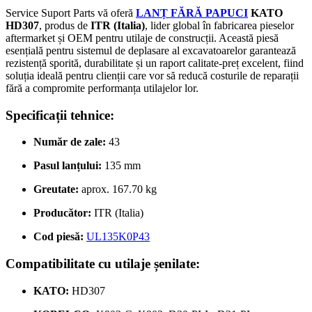
Service Suport Parts vă oferă
LANȚ FĂRĂ PAPUCI
KATO
HD307
, produs de
ITR (Italia)
, lider global în fabricarea pieselor
aftermarket și OEM pentru utilaje de construcții. Această piesă
esențială pentru sistemul de deplasare al excavatoarelor garantează
rezistență sporită, durabilitate și un raport calitate-preț excelent, fiind
soluția ideală pentru clienții care vor să reducă costurile de reparații
fără a compromite performanța utilajelor lor.
Specificații tehnice:
Număr de zale:
43
Pasul lanțului:
135 mm
Greutate:
aprox. 167.70 kg
Producător:
ITR (Italia)
Cod piesă:
UL135K0P43
Compatibilitate cu utilaje șenilate:
KATO:
HD307