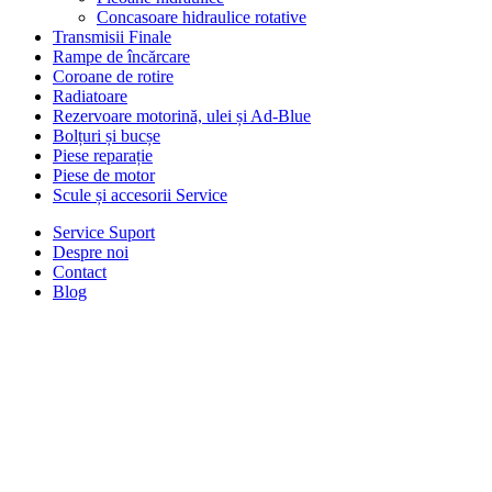
Concasoare hidraulice rotative
Transmisii Finale
Rampe de încărcare
Coroane de rotire
Radiatoare
Rezervoare motorină, ulei și Ad-Blue
Bolțuri și bucșe
Piese reparație
Piese de motor
Scule și accesorii Service
Service Suport
Despre noi
Contact
Blog