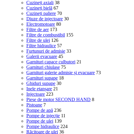
Cuzineți axiali
38
Cuzineți bielă
67
Cuzineți paliere
70
Diuze de injectoare
30
Electromotoare
80
Filtre de aer
173
Filtre de combustibil
155
Filtre de ulei
126
Filtre hidraulice
57
Furtunuri de admisie
33
Galerii evacuare
45
Garnituri capace culbutori
21
Garnituri chiulase
75
Garnituri galerie admisie și evacuare
73
Garnituri supape
18
Ghiduri supape
30
Inele etanșare
21
Injectoare
223
Piese de motor SECOND HAND
8
Pistoane
7
Pompe de apă
236
Pompe de injecție
11
Pompe de ulei
139
Pompe hidraulice
224
Răcitoare de ulei
36