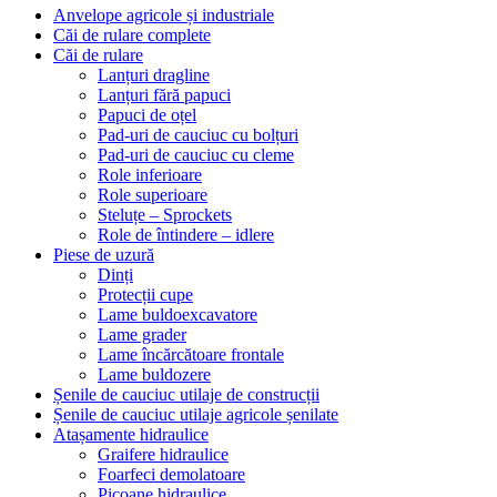
Anvelope agricole și industriale
Căi de rulare complete
Căi de rulare
Lanțuri dragline
Lanțuri fără papuci
Papuci de oțel
Pad-uri de cauciuc cu bolțuri
Pad-uri de cauciuc cu cleme
Role inferioare
Role superioare
Steluțe – Sprockets
Role de întindere – idlere
Piese de uzură
Dinți
Protecții cupe
Lame buldoexcavatore
Lame grader
Lame încărcătoare frontale
Lame buldozere
Șenile de cauciuc utilaje de construcții
Șenile de cauciuc utilaje agricole șenilate
Atașamente hidraulice
Graifere hidraulice
Foarfeci demolatoare
Picoane hidraulice