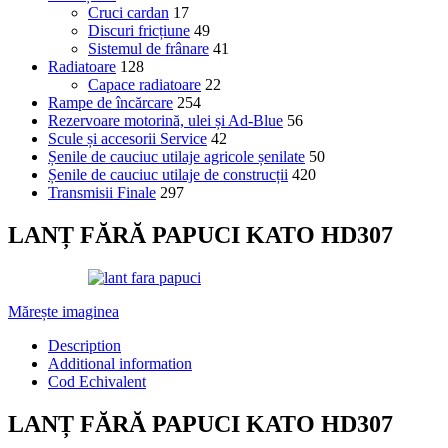
Cruci cardan
17
Discuri fricțiune
49
Sistemul de frânare
41
Radiatoare
128
Capace radiatoare
22
Rampe de încărcare
254
Rezervoare motorină, ulei și Ad-Blue
56
Scule și accesorii Service
42
Șenile de cauciuc utilaje agricole șenilate
50
Șenile de cauciuc utilaje de construcții
420
Transmisii Finale
297
LANȚ FĂRĂ PAPUCI KATO HD307
Mărește imaginea
Description
Additional information
Cod Echivalent
LANȚ FĂRĂ PAPUCI KATO HD307