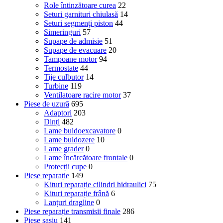
Role întinzătoare curea
22
Seturi garnituri chiulasă
14
Seturi segmenți piston
44
Simeringuri
57
Supape de admisie
51
Supape de evacuare
20
Tampoane motor
94
Termostate
44
Tije culbutor
14
Turbine
119
Ventilatoare racire motor
37
Piese de uzură
695
Adaptori
203
Dinți
482
Lame buldoexcavatore
0
Lame buldozere
10
Lame grader
0
Lame încărcătoare frontale
0
Protecții cupe
0
Piese reparație
149
Kituri reparație cilindri hidraulici
75
Kituri reparație frână
6
Lanțuri dragline
0
Piese reparație transmisii finale
286
Piese șasiu
141