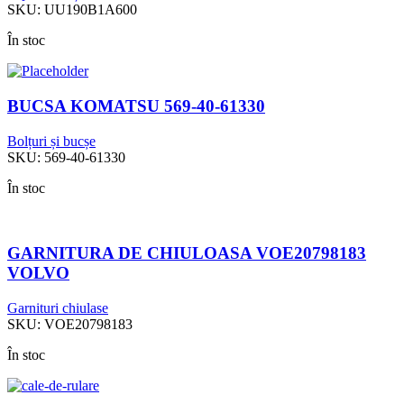
SKU:
UU190B1A600
În stoc
BUCSA KOMATSU 569-40-61330
Bolțuri și bucșe
SKU:
569-40-61330
În stoc
GARNITURA DE CHIULOASA VOE20798183
VOLVO
Garnituri chiulase
SKU:
VOE20798183
În stoc