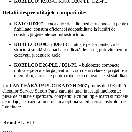
KOBELCO:
K903-C, K903, D20-PLL, D21-PL
Detalii despre utilajele compatibile:
KATO HD307
– excavator de talie medie, recunoscut pentru
fiabilitate, consum eficient și adaptabilitate la lucrări de
construcții generale sau infrastructură.
KOBELCO K903 / K903-C
– utilaje performante, cu o
structură solidă și capacitate ridicată de lucru, potrivite pentru
excavații și șantiere grele.
KOBELCO D20-PLL / D21-PL
– buldozere compacte,
utilizate pe scară largă pentru lucrări de nivelare și pregătire a
terenurilor, apreciate pentru robustețea transmisiei și stabilitate.
Un
LANȚ FĂRĂ PAPUCI KATO HD307
produs de ITR oferă
clienților Service Suport Parts garanția unei investiții inteligente:
piese de calitate superioară, compatibile cu multiple mărci și modele
de utilaje, ce asigură funcționarea optimă și reducerea costurilor de
întreținere.
Brand
ALTELE