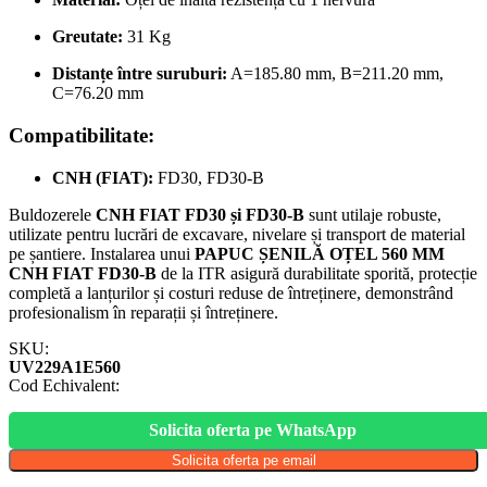
Greutate:
31 Kg
Distanțe între suruburi:
A=185.80 mm, B=211.20 mm,
C=76.20 mm
Compatibilitate:
CNH (FIAT):
FD30, FD30-B
Buldozerele
CNH FIAT FD30 și FD30-B
sunt utilaje robuste,
utilizate pentru lucrări de excavare, nivelare și transport de material
pe șantiere. Instalarea unui
PAPUC ȘENILĂ OȚEL 560 MM
CNH FIAT FD30-B
de la ITR asigură durabilitate sporită, protecție
completă a lanțurilor și costuri reduse de întreținere, demonstrând
profesionalism în reparații și întreținere.
SKU:
UV229A1E560
Cod Echivalent:
Solicita oferta pe WhatsApp
Solicita oferta pe email