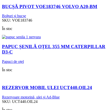
BUCȘĂ PIVOT VOE183746 VOLVO A20-BM
Bolțuri și bucșe
SKU:
VOE183746
În stoc
PAPUC ȘENILĂ OȚEL 355 MM CATERPILLAR
D3-C
Papuci de oțel
În stoc
REZERVOR MOBIL ULEI UCT440.OIL24
Rezervoare motorină, ulei și Ad-Blue
SKU:
UCT440.OIL24
În stoc