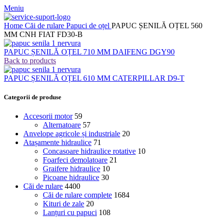
Meniu
Home
Căi de rulare
Papuci de oțel
PAPUC ȘENILĂ OȚEL 560
MM CNH FIAT FD30-B
PAPUC ȘENILĂ OȚEL 710 MM DAIFENG DGY90
Back to products
PAPUC ȘENILĂ OȚEL 610 MM CATERPILLAR D9-T
Categorii de produse
Accesorii motor
59
Alternatoare
57
Anvelope agricole și industriale
20
Atașamente hidraulice
71
Concasoare hidraulice rotative
10
Foarfeci demolatoare
21
Graifere hidraulice
10
Picoane hidraulice
30
Căi de rulare
4400
Căi de rulare complete
1684
Kituri de zale
20
Lanțuri cu papuci
108