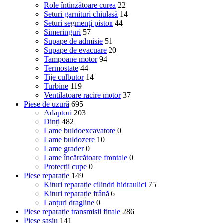
Role întinzătoare curea
22
Seturi garnituri chiulasă
14
Seturi segmenți piston
44
Simeringuri
57
Supape de admisie
51
Supape de evacuare
20
Tampoane motor
94
Termostate
44
Tije culbutor
14
Turbine
119
Ventilatoare racire motor
37
Piese de uzură
695
Adaptori
203
Dinți
482
Lame buldoexcavatore
0
Lame buldozere
10
Lame grader
0
Lame încărcătoare frontale
0
Protecții cupe
0
Piese reparație
149
Kituri reparație cilindri hidraulici
75
Kituri reparație frână
6
Lanțuri dragline
0
Piese reparație transmisii finale
286
Piese șasiu
141