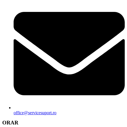
office@servicesuport.ro
ORAR