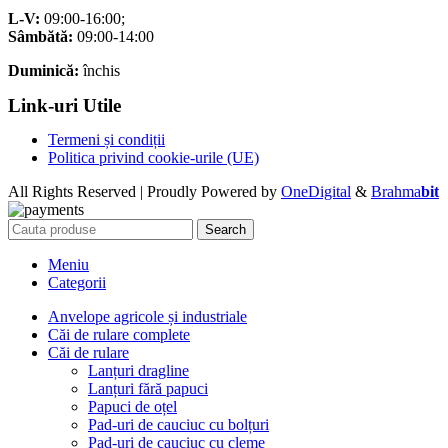
L-V:
09:00-16:00;
Sâmbătă:
09:00-14:00
Duminică:
închis
Link-uri Utile
Termeni și condiții
Politica privind cookie-urile (UE)
All Rights Reserved | Proudly Powered by
OneDigital
&
Brahma
bit
Search
Meniu
Categorii
Anvelope agricole și industriale
Căi de rulare complete
Căi de rulare
Lanțuri dragline
Lanțuri fără papuci
Papuci de oțel
Pad-uri de cauciuc cu bolțuri
Pad-uri de cauciuc cu cleme