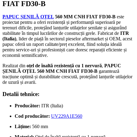
FIAT FD30-B
PAPUC ȘENILĂ OȚEL
560 MM CNH FIAT FD30-B
este
proiectat pentru a oferi rezistență și performanță superioară pe
terenuri dificile, protejând lanțurile utilajelor șenilate și asigurând
stabilitate în timpul lucrărilor de construcții grele. Fabricat de
ITR
(Italia)
, lider de piață în sectorul pieselor aftermarket și OEM, acest
papuc oferă un raport calitate/preț excelent, fiind soluția ideală
pentru service-uri și profesioniști care doresc reparații eficiente și
economii semnificative.
Realizat din
oțel de înaltă rezistență cu 1 nervură
,
PAPUC
ȘENILĂ OȚEL 560 MM CNH FIAT FD30-B
garantează
tracțiune optimă și durabilitate crescută, protejând lanțurile utilajelor
de uzură și avarii.
Detalii tehnice:
Producător:
ITR (Italia)
Cod producător:
UV229A1E560
Lățime:
560 mm
Material:
Oțel de înaltă rezistență cu 1 nervură