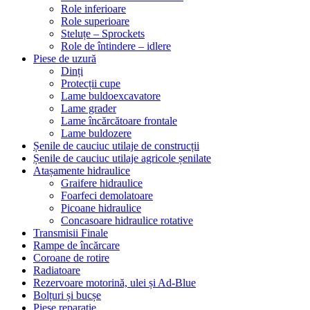
Role inferioare
Role superioare
Steluțe – Sprockets
Role de întindere – idlere
Piese de uzură
Dinți
Protecții cupe
Lame buldoexcavatore
Lame grader
Lame încărcătoare frontale
Lame buldozere
Șenile de cauciuc utilaje de construcții
Șenile de cauciuc utilaje agricole șenilate
Atașamente hidraulice
Graifere hidraulice
Foarfeci demolatoare
Picoane hidraulice
Concasoare hidraulice rotative
Transmisii Finale
Rampe de încărcare
Coroane de rotire
Radiatoare
Rezervoare motorină, ulei și Ad-Blue
Bolțuri și bucșe
Piese reparație