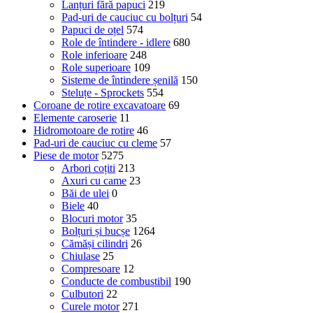
Lanțuri fără papuci
219
Pad-uri de cauciuc cu bolțuri
54
Papuci de oțel
574
Role de întindere - idlere
680
Role inferioare
248
Role superioare
109
Sisteme de întindere șenilă
150
Steluțe - Sprockets
554
Coroane de rotire excavatoare
69
Elemente caroserie
11
Hidromotoare de rotire
46
Pad-uri de cauciuc cu cleme
57
Piese de motor
5275
Arbori coțiti
213
Axuri cu came
23
Băi de ulei
0
Biele
40
Blocuri motor
35
Bolțuri și bucșe
1264
Cămăși cilindri
26
Chiulase
25
Compresoare
12
Conducte de combustibil
190
Culbutori
22
Curele motor
271