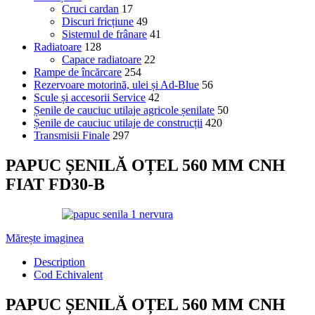
Cruci cardan
17
Discuri fricțiune
49
Sistemul de frânare
41
Radiatoare
128
Capace radiatoare
22
Rampe de încărcare
254
Rezervoare motorină, ulei și Ad-Blue
56
Scule și accesorii Service
42
Șenile de cauciuc utilaje agricole șenilate
50
Șenile de cauciuc utilaje de construcții
420
Transmisii Finale
297
PAPUC ȘENILĂ OȚEL 560 MM CNH
FIAT FD30-B
Mărește imaginea
Description
Cod Echivalent
PAPUC ȘENILĂ OȚEL 560 MM CNH