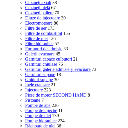
Cuzineți axiali
38
Cuzineți bielă
67
Cuzineți paliere
70
Diuze de injectoare
30
Electromotoare
80
Filtre de aer
173
Filtre de combustibil
155
Filtre de ulei
126
Filtre hidraulice
57
Furtunuri de admisie
33
Galerii evacuare
45
Garnituri capace culbutori
21
Garnituri chiulase
75
Garnituri galerie admisie și evacuare
73
Garnituri supape
18
Ghiduri supape
30
Inele etanșare
21
Injectoare
223
Piese de motor SECOND HAND
8
Pistoane
7
Pompe de apă
236
Pompe de injecție
11
Pompe de ulei
139
Pompe hidraulice
224
Răcitoare de ulei
36