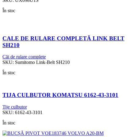
SKU:
UX098U1S
În stoc
CALE DE RULARE COMPLETĂ LINK BELT
SH210
Căi de rulare complete
SKU:
Sumitomo Link-Belt SH210
În stoc
TIJA CULBUTOR KOMATSU 6162-43-3101
Tije culbutor
SKU:
6162-43-3101
În stoc