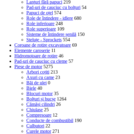
Lanțuri fără papuci
219
Pad-uri de cauciuc cu bolțuri
54
Papuci de oțel
574
Role de întindere - idlere
680
Role inferioare
248
Role superioare
109
Sisteme de întindere șenilă
150
Steluțe - Sprockets
554
Coroane de rotire excavatoare
69
Elemente caroserie
11
Hidromotoare de rotire
46
Pad-uri de cauciuc cu cleme
57
Piese de motor
5275
Arbori coțiti
213
Axuri cu came
23
Băi de ulei
0
Biele
40
Blocuri motor
35
Bolțuri și bucșe
1264
Cămăși cilindri
26
Chiulase
25
Compresoare
12
Conducte de combustibil
190
Culbutori
22
Curele motor
271