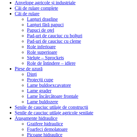
Anvelope agricole și industriale
Căi de rulare complete
Căi de rulare
Lanțuri dragline
Lanțuri fără papuci
Papuci de oțel
Pad-uri de cauciuc cu bolțuri
Pad-uri de cauciuc cu cleme
Role inferioare
Role superioare
Steluțe – Sprockets
Role de întindere – idlere
Piese de uzură
Dinți
Protecții cupe
Lame buldoexcavatore
Lame grader
Lame încărcătoare frontale
Lame buldozere
Șenile de cauciuc utilaje de construcții
Șenile de cauciuc utilaje agricole șenilate
Atașamente hidraulice
Graifere hidraulice
Foarfeci demolatoare
Picoane hidraulice