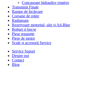
Concasoare hidraulice rotative
Transmisii Finale
Rampe de încărcare
Coroane de rotire
Radiatoare
Rezervoare motorină, ulei și Ad-Blue
Bolțuri și bucșe
Piese reparație
Piese de motor
Scule și accesorii Service
Service Suport
Despre noi
Contact
Blog