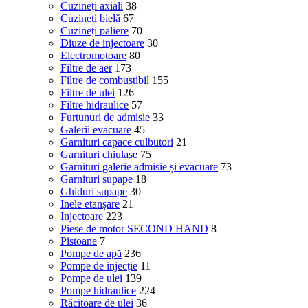
Cuzineți axiali
38
Cuzineți bielă
67
Cuzineți paliere
70
Diuze de injectoare
30
Electromotoare
80
Filtre de aer
173
Filtre de combustibil
155
Filtre de ulei
126
Filtre hidraulice
57
Furtunuri de admisie
33
Galerii evacuare
45
Garnituri capace culbutori
21
Garnituri chiulase
75
Garnituri galerie admisie și evacuare
73
Garnituri supape
18
Ghiduri supape
30
Inele etanșare
21
Injectoare
223
Piese de motor SECOND HAND
8
Pistoane
7
Pompe de apă
236
Pompe de injecție
11
Pompe de ulei
139
Pompe hidraulice
224
Răcitoare de ulei
36