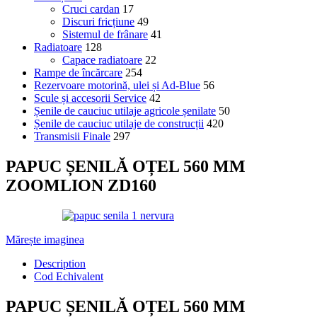
Cruci cardan
17
Discuri fricțiune
49
Sistemul de frânare
41
Radiatoare
128
Capace radiatoare
22
Rampe de încărcare
254
Rezervoare motorină, ulei și Ad-Blue
56
Scule și accesorii Service
42
Șenile de cauciuc utilaje agricole șenilate
50
Șenile de cauciuc utilaje de construcții
420
Transmisii Finale
297
PAPUC ȘENILĂ OȚEL 560 MM
ZOOMLION ZD160
Mărește imaginea
Description
Cod Echivalent
PAPUC ȘENILĂ OȚEL 560 MM