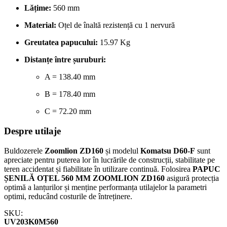
Lățime:
560 mm
Material:
Oțel de înaltă rezistență cu 1 nervură
Greutatea papucului:
15.97 Kg
Distanțe între șuruburi:
A = 138.40 mm
B = 178.40 mm
C = 72.20 mm
Despre utilaje
Buldozerele
Zoomlion ZD160
și modelul
Komatsu D60-F
sunt
apreciate pentru puterea lor în lucrările de construcții, stabilitate pe
teren accidentat și fiabilitate în utilizare continuă. Folosirea
PAPUC
ȘENILĂ OȚEL 560 MM ZOOMLION ZD160
asigură protecția
optimă a lanțurilor și menține performanța utilajelor la parametri
optimi, reducând costurile de întreținere.
SKU:
UV203K0M560