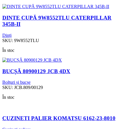
DINTE CUPĂ 9W8552TLU CATERPILLAR
345B-II
Dinți
SKU:
9W8552TLU
În stoc
BUCȘĂ 80900129 JCB 4DX
Bolțuri și bucșe
SKU:
JCB.809/00129
În stoc
CUZINETI PALIER KOMATSU 6162-23-8010