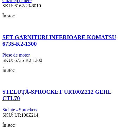
Cuzineți paliere
SKU:
6162-23-8010
În stoc
SET GARNITURI INFERIOARE KOMATSU
6735-K2-1300
Piese de motor
SKU:
6735-K2-1300
În stoc
STELUȚĂ-SPROCKET UR100Z212 GEHL
CTL70
Steluțe - Sprockets
SKU:
UR100Z214
În stoc