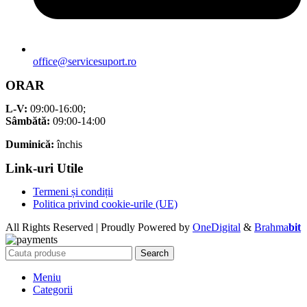
office@servicesuport.ro
ORAR
L-V:
09:00-16:00;
Sâmbătă:
09:00-14:00
Duminică:
închis
Link-uri Utile
Termeni și condiții
Politica privind cookie-urile (UE)
All Rights Reserved | Proudly Powered by
OneDigital
&
Brahma
bit
Search
Meniu
Categorii