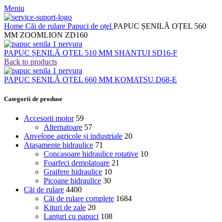
Meniu
Home
Căi de rulare
Papuci de oțel
PAPUC ȘENILĂ OȚEL 560
MM ZOOMLION ZD160
PAPUC ȘENILĂ OȚEL 510 MM SHANTUI SD16-F
Back to products
PAPUC ȘENILĂ OȚEL 660 MM KOMATSU D68-E
Categorii de produse
Accesorii motor
59
Alternatoare
57
Anvelope agricole și industriale
20
Atașamente hidraulice
71
Concasoare hidraulice rotative
10
Foarfeci demolatoare
21
Graifere hidraulice
10
Picoane hidraulice
30
Căi de rulare
4400
Căi de rulare complete
1684
Kituri de zale
20
Lanțuri cu papuci
108