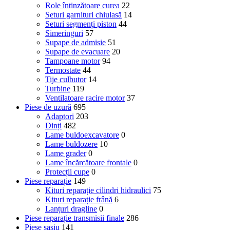
Role întinzătoare curea
22
Seturi garnituri chiulasă
14
Seturi segmenți piston
44
Simeringuri
57
Supape de admisie
51
Supape de evacuare
20
Tampoane motor
94
Termostate
44
Tije culbutor
14
Turbine
119
Ventilatoare racire motor
37
Piese de uzură
695
Adaptori
203
Dinți
482
Lame buldoexcavatore
0
Lame buldozere
10
Lame grader
0
Lame încărcătoare frontale
0
Protecții cupe
0
Piese reparație
149
Kituri reparație cilindri hidraulici
75
Kituri reparație frână
6
Lanțuri dragline
0
Piese reparație transmisii finale
286
Piese șasiu
141