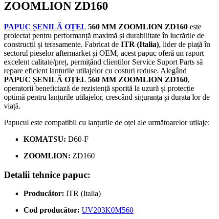
ZOOMLION ZD160
PAPUC ȘENILĂ OȚEL
560 MM ZOOMLION ZD160
este
proiectat pentru performanță maximă și durabilitate în lucrările de
construcții și terasamente. Fabricat de
ITR (Italia)
, lider de piață în
sectorul pieselor aftermarket și OEM, acest papuc oferă un raport
excelent calitate/preț, permițând clienților Service Suport Parts să
repare eficient lanțurile utilajelor cu costuri reduse. Alegând
PAPUC ȘENILĂ OȚEL 560 MM ZOOMLION ZD160
,
operatorii beneficiază de rezistență sporită la uzură și protecție
optimă pentru lanțurile utilajelor, crescând siguranța și durata lor de
viață.
Papucul este compatibil cu lanțurile de oțel ale următoarelor utilaje:
KOMATSU:
D60-F
ZOOMLION:
ZD160
Detalii tehnice papuc:
Producător:
ITR (Italia)
Cod producător:
UV203K0M560