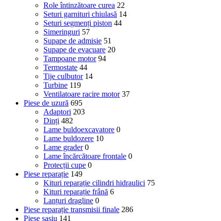
Role întinzătoare curea
22
Seturi garnituri chiulasă
14
Seturi segmenți piston
44
Simeringuri
57
Supape de admisie
51
Supape de evacuare
20
Tampoane motor
94
Termostate
44
Tije culbutor
14
Turbine
119
Ventilatoare racire motor
37
Piese de uzură
695
Adaptori
203
Dinți
482
Lame buldoexcavatore
0
Lame buldozere
10
Lame grader
0
Lame încărcătoare frontale
0
Protecții cupe
0
Piese reparație
149
Kituri reparație cilindri hidraulici
75
Kituri reparație frână
6
Lanțuri dragline
0
Piese reparație transmisii finale
286
Piese șasiu
141