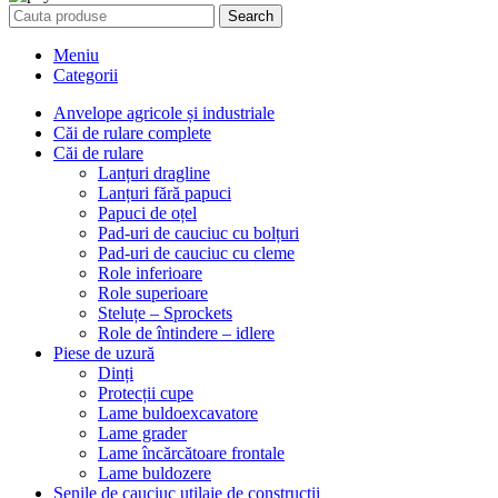
Search
Meniu
Categorii
Anvelope agricole și industriale
Căi de rulare complete
Căi de rulare
Lanțuri dragline
Lanțuri fără papuci
Papuci de oțel
Pad-uri de cauciuc cu bolțuri
Pad-uri de cauciuc cu cleme
Role inferioare
Role superioare
Steluțe – Sprockets
Role de întindere – idlere
Piese de uzură
Dinți
Protecții cupe
Lame buldoexcavatore
Lame grader
Lame încărcătoare frontale
Lame buldozere
Șenile de cauciuc utilaje de construcții