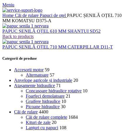
Meniu
Home
Căi de rulare
Papuci de oțel
PAPUC ȘENILĂ OȚEL 710
MM KOMATSU D375-A
PAPUC ȘENILĂ OȚEL 610 MM SHANTUI SD52
Back to products
PAPUC ȘENILĂ OȚEL 710 MM CATERPILLAR D11-T
Categorii de produse
Accesorii motor
59
Alternatoare
57
Anvelope agricole și industriale
20
Atașamente hidraulice
71
Concasoare hidraulice rotative
10
Foarfeci demolatoare
21
Graifere hidraulice
10
Picoane hidraulice
30
Căi de rulare
4400
Căi de rulare complete
1684
Kituri de zale
20
Lanțuri cu papuci
108