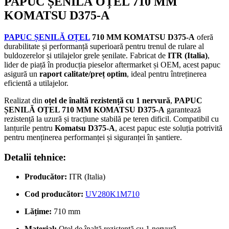
PAPUC ȘENILĂ OȚEL 710 MM
KOMATSU D375-A
PAPUC ȘENILĂ OȚEL
710 MM KOMATSU D375-A
oferă
durabilitate și performanță superioară pentru trenul de rulare al
buldozerelor și utilajelor grele șenilate. Fabricat de
ITR (Italia)
,
lider de piață în producția pieselor aftermarket și OEM, acest papuc
asigură un
raport calitate/preț optim
, ideal pentru întreținerea
eficientă a utilajelor.
Realizat din
oțel de înaltă rezistență cu 1 nervură
,
PAPUC
ȘENILĂ OȚEL 710 MM KOMATSU D375-A
garantează
rezistență la uzură și tracțiune stabilă pe teren dificil. Compatibil cu
lanțurile pentru
Komatsu D375-A
, acest papuc este soluția potrivită
pentru menținerea performanței și siguranței în șantiere.
Detalii tehnice:
Producător:
ITR (Italia)
Cod producător:
UV280K1M710
Lățime:
710 mm
Material:
Oțel de înaltă rezistență cu 1 nervură