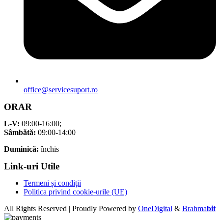
office@servicesuport.ro
ORAR
L-V:
09:00-16:00;
Sâmbătă:
09:00-14:00
Duminică:
închis
Link-uri Utile
Termeni și condiții
Politica privind cookie-urile (UE)
All Rights Reserved | Proudly Powered by
OneDigital
&
Brahma
bit