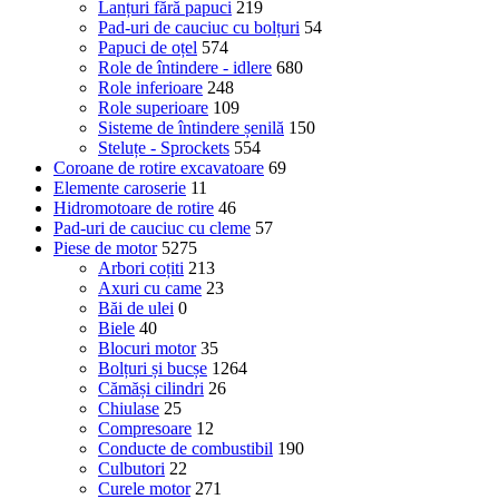
Lanțuri fără papuci
219
Pad-uri de cauciuc cu bolțuri
54
Papuci de oțel
574
Role de întindere - idlere
680
Role inferioare
248
Role superioare
109
Sisteme de întindere șenilă
150
Steluțe - Sprockets
554
Coroane de rotire excavatoare
69
Elemente caroserie
11
Hidromotoare de rotire
46
Pad-uri de cauciuc cu cleme
57
Piese de motor
5275
Arbori coțiti
213
Axuri cu came
23
Băi de ulei
0
Biele
40
Blocuri motor
35
Bolțuri și bucșe
1264
Cămăși cilindri
26
Chiulase
25
Compresoare
12
Conducte de combustibil
190
Culbutori
22
Curele motor
271