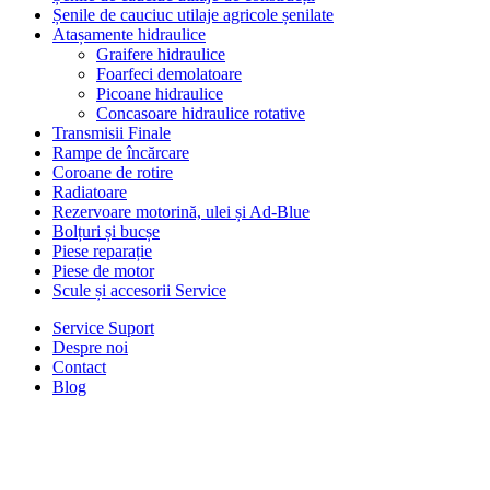
Șenile de cauciuc utilaje agricole șenilate
Atașamente hidraulice
Graifere hidraulice
Foarfeci demolatoare
Picoane hidraulice
Concasoare hidraulice rotative
Transmisii Finale
Rampe de încărcare
Coroane de rotire
Radiatoare
Rezervoare motorină, ulei și Ad-Blue
Bolțuri și bucșe
Piese reparație
Piese de motor
Scule și accesorii Service
Service Suport
Despre noi
Contact
Blog