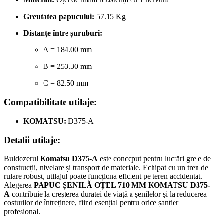
Greutatea papucului:
57.15 Kg
Distanțe între șuruburi:
A = 184.00 mm
B = 253.30 mm
C = 82.50 mm
Compatibilitate utilaje:
KOMATSU:
D375-A
Detalii utilaje:
Buldozerul
Komatsu D375-A
este conceput pentru lucrări grele de
construcții, nivelare și transport de materiale. Echipat cu un tren de
rulare robust, utilajul poate funcționa eficient pe teren accidentat.
Alegerea
PAPUC ȘENILĂ OȚEL 710 MM KOMATSU D375-
A
contribuie la creșterea duratei de viață a șenilelor și la reducerea
costurilor de întreținere, fiind esențial pentru orice șantier
profesional.