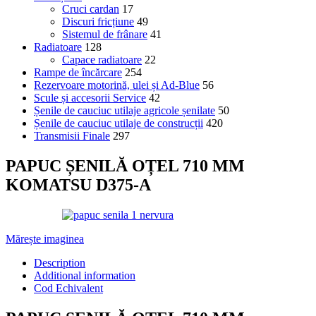
Cruci cardan
17
Discuri fricțiune
49
Sistemul de frânare
41
Radiatoare
128
Capace radiatoare
22
Rampe de încărcare
254
Rezervoare motorină, ulei și Ad-Blue
56
Scule și accesorii Service
42
Șenile de cauciuc utilaje agricole șenilate
50
Șenile de cauciuc utilaje de construcții
420
Transmisii Finale
297
PAPUC ȘENILĂ OȚEL 710 MM
KOMATSU D375-A
Mărește imaginea
Description
Additional information
Cod Echivalent