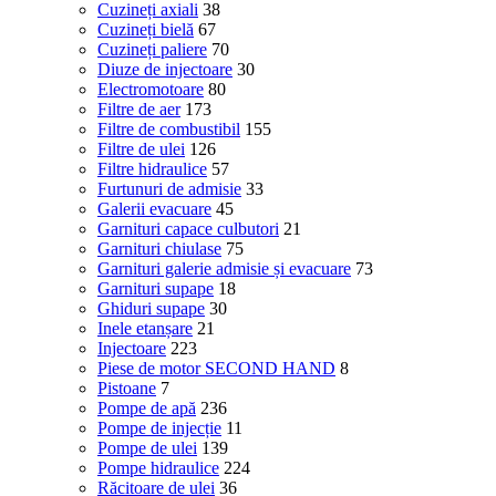
Cuzineți axiali
38
Cuzineți bielă
67
Cuzineți paliere
70
Diuze de injectoare
30
Electromotoare
80
Filtre de aer
173
Filtre de combustibil
155
Filtre de ulei
126
Filtre hidraulice
57
Furtunuri de admisie
33
Galerii evacuare
45
Garnituri capace culbutori
21
Garnituri chiulase
75
Garnituri galerie admisie și evacuare
73
Garnituri supape
18
Ghiduri supape
30
Inele etanșare
21
Injectoare
223
Piese de motor SECOND HAND
8
Pistoane
7
Pompe de apă
236
Pompe de injecție
11
Pompe de ulei
139
Pompe hidraulice
224
Răcitoare de ulei
36