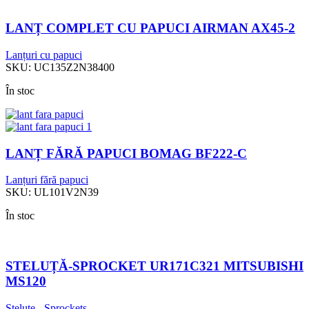
LANȚ COMPLET CU PAPUCI AIRMAN AX45-2
Lanțuri cu papuci
SKU:
UC135Z2N38400
În stoc
LANȚ FĂRĂ PAPUCI BOMAG BF222-C
Lanțuri fără papuci
SKU:
UL101V2N39
În stoc
STELUȚĂ-SPROCKET UR171C321 MITSUBISHI
MS120
Steluțe - Sprockets