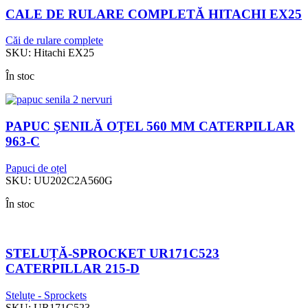
CALE DE RULARE COMPLETĂ HITACHI EX25
Căi de rulare complete
SKU:
Hitachi EX25
În stoc
PAPUC ȘENILĂ OȚEL 560 MM CATERPILLAR
963-C
Papuci de oțel
SKU:
UU202C2A560G
În stoc
STELUȚĂ-SPROCKET UR171C523
CATERPILLAR 215-D
Steluțe - Sprockets
SKU:
UR171C523