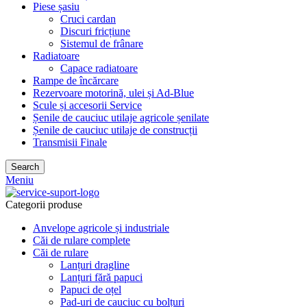
Piese șasiu
Cruci cardan
Discuri fricțiune
Sistemul de frânare
Radiatoare
Capace radiatoare
Rampe de încărcare
Rezervoare motorină, ulei și Ad-Blue
Scule și accesorii Service
Șenile de cauciuc utilaje agricole șenilate
Șenile de cauciuc utilaje de construcții
Transmisii Finale
Search
Meniu
Categorii produse
Anvelope agricole și industriale
Căi de rulare complete
Căi de rulare
Lanțuri dragline
Lanțuri fără papuci
Papuci de oțel
Pad-uri de cauciuc cu bolțuri