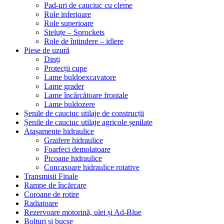
Pad-uri de cauciuc cu cleme
Role inferioare
Role superioare
Steluțe – Sprockets
Role de întindere – idlere
Piese de uzură
Dinți
Protecții cupe
Lame buldoexcavatore
Lame grader
Lame încărcătoare frontale
Lame buldozere
Șenile de cauciuc utilaje de construcții
Șenile de cauciuc utilaje agricole șenilate
Atașamente hidraulice
Graifere hidraulice
Foarfeci demolatoare
Picoane hidraulice
Concasoare hidraulice rotative
Transmisii Finale
Rampe de încărcare
Coroane de rotire
Radiatoare
Rezervoare motorină, ulei și Ad-Blue
Bolțuri și bucșe