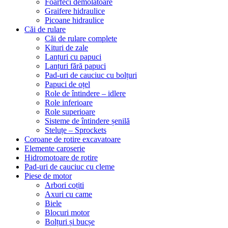
Foarfeci demolatoare
Graifere hidraulice
Picoane hidraulice
Căi de rulare
Căi de rulare complete
Kituri de zale
Lanțuri cu papuci
Lanțuri fără papuci
Pad-uri de cauciuc cu bolțuri
Papuci de oțel
Role de întindere – idlere
Role inferioare
Role superioare
Sisteme de întindere șenilă
Steluțe – Sprockets
Coroane de rotire excavatoare
Elemente caroserie
Hidromotoare de rotire
Pad-uri de cauciuc cu cleme
Piese de motor
Arbori coțiti
Axuri cu came
Biele
Blocuri motor
Bolțuri și bucșe