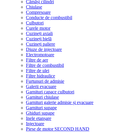
Cămăși cilindri
Chiulase
Compresoare
Conducte de combustibil
Culbutori
Curele motor
Cuzineți axiali
Cuzineți bielă
Cuzineți paliere
Diuze de injectoare
Electromotoare
Filtre de aer
Filtre de combustibil
Filtre de ulei
Filtre hidraulice
Furtunuri de admisie
Galerii evacuare
Garnituri capace culbutori
Garnituri chiulase
Garnituri galerie admisie și evacuare
Garnituri supape
Ghiduri supape
Inele etanșare
Injectoare
Piese de motor SECOND HAND