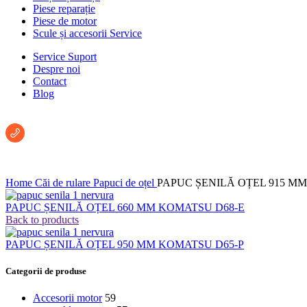
Piese reparație
Piese de motor
Scule și accesorii Service
Service Suport
Despre noi
Contact
Blog
Întreabă un consultant:
+40 722 222 293
Home
Căi de rulare
Papuci de oțel
PAPUC ȘENILĂ OȚEL 915 M
PAPUC ȘENILĂ OȚEL 660 MM KOMATSU D68-E
Back to products
PAPUC ȘENILĂ OȚEL 950 MM KOMATSU D65-P
Categorii de produse
Accesorii motor
59