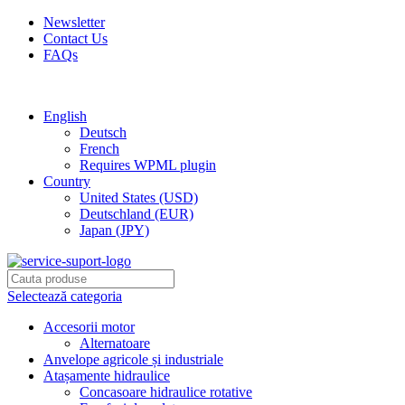
Newsletter
Contact Us
FAQs
Free shipping for all orders of $150
English
Deutsch
French
Requires WPML plugin
Country
United States (USD)
Deutschland (EUR)
Japan (JPY)
Selectează categoria
Accesorii motor
Alternatoare
Anvelope agricole și industriale
Atașamente hidraulice
Concasoare hidraulice rotative