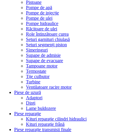
Pistoane
Pompe de apă
Pompe de injecție
Pompe de ulei
Pompe hidraulice
Răcitoare de ulei
Role întinzătoare curea
Seturi garnituri chiulasă
Seturi segmenți piston
Simeringuri
Supape de admisie
Supape de evacuare
Tampoane motor
Termostate
Tije culbutor
Turbine
Ventilatoare racire motor
Piese de uzură
Adaptori
Dinți
Lame buldozere
Piese reparație
Kituri reparație cilindri hidraulici
Kituri reparație frână
Piese reparație transmisii finale