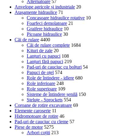
Alternatoare
57
Anvelope agricole și industriale
20
Atașamente hidraulice
71
Concasoare hidraulice rotative
10
Foarfeci demolatoare
21
Graifere hidraulice
10
Picoane hidraulice
30
Căi de rulare
4400
Căi de rulare complete
1684
Kituri de zale
20
Lanțuri cu papuci
108
Lanțuri fără papuci
219
Pad-uri de cauciuc cu bolțuri
54
Papuci de oțel
574
Role de întindere - idlere
680
Role inferioare
248
Role superioare
109
Sisteme de întindere șenilă
150
Steluțe - Sprockets
554
Coroane de rotire excavatoare
69
Elemente caroserie
11
Hidromotoare de rotire
46
Pad-uri de cauciuc cu cleme
57
Piese de motor
5275
Arbori coțiti
213