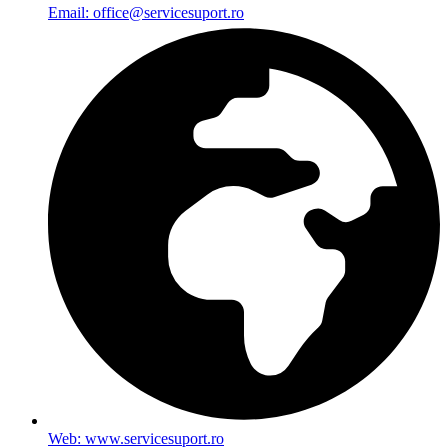
Email: office@servicesuport.ro
Web: www.servicesuport.ro