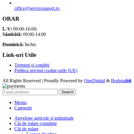
office@servicesuport.ro
ORAR
L-V:
09:00-16:00;
Sâmbătă:
09:00-14:00
Duminică:
închis
Link-uri Utile
Termeni și condiții
Politica privind cookie-urile (UE)
All Rights Reserved | Proudly Powered by
OneDigital
&
Brahma
bit
Search
Meniu
Categorii
Anvelope agricole și industriale
Căi de rulare complete
Căi de rulare