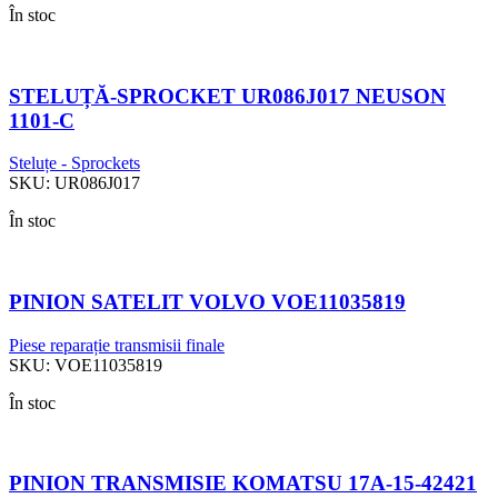
În stoc
STELUȚĂ-SPROCKET UR086J017 NEUSON
1101-C
Steluțe - Sprockets
SKU:
UR086J017
În stoc
PINION SATELIT VOLVO VOE11035819
Piese reparație transmisii finale
SKU:
VOE11035819
În stoc
PINION TRANSMISIE KOMATSU 17A-15-42421