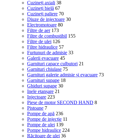
Cuzineți axiali
38
Cuzineți bielă
67
Cuzineți paliere
70
Diuze de injectoare
30
Electromotoare
80
Filtre de aer
173
Filtre de combustibil
155
Filtre de ulei
126
Filtre hidraulice
57
Furtunuri de admisie
33
Galerii evacuare
45
Garnituri capace culbutori
21
Garnituri chiulase
75
Garnituri galerie admisie și evacuare
73
Garnituri supape
18
Ghiduri supape
30
Inele etanșare
21
Injectoare
223
Piese de motor SECOND HAND
8
Pistoane
7
Pompe de apă
236
Pompe de injecție
11
Pompe de ulei
139
Pompe hidraulice
224
Răcitoare de ulei
36