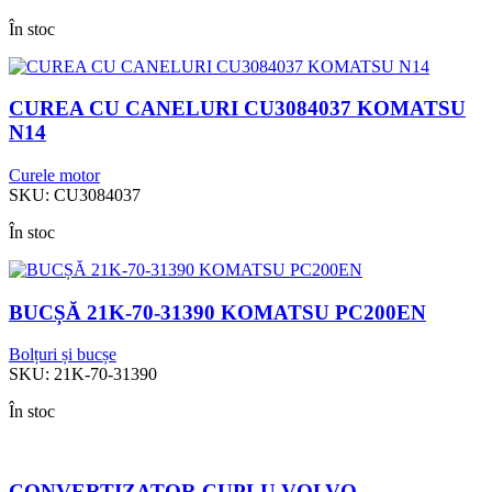
În stoc
CUREA CU CANELURI CU3084037 KOMATSU
N14
Curele motor
SKU:
CU3084037
În stoc
BUCȘĂ 21K-70-31390 KOMATSU PC200EN
Bolțuri și bucșe
SKU:
21K-70-31390
În stoc
CONVERTIZATOR CUPLU VOLVO