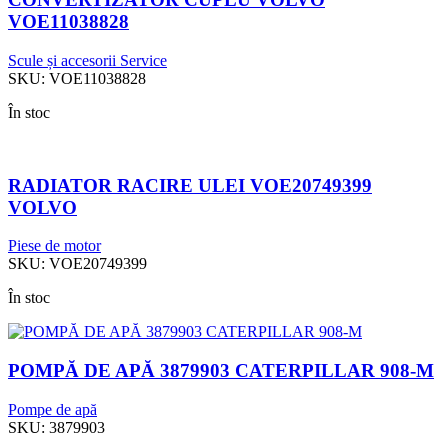
VOE11038828
Scule și accesorii Service
SKU:
VOE11038828
În stoc
RADIATOR RACIRE ULEI VOE20749399
VOLVO
Piese de motor
SKU:
VOE20749399
În stoc
POMPĂ DE APĂ 3879903 CATERPILLAR 908-M
Pompe de apă
SKU:
3879903