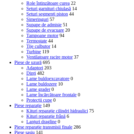
Role întinzătoare curea
22
Seturi garnituri chiulasă
14
Seturi segmenți piston
44
Simeringuri
57
Supape de admisie
51
Supape de evacuare
20
Tampoane motor
94
Termostate
44
Tije culbutor
14
Turbine
119
Ventilatoare racire motor
37
Piese de uzură
695
Adaptori
203
Dinți
482
Lame buldoexcavatore
0
Lame buldozere
10
Lame grader
0
Lame încărcătoare frontale
0
Protecții cupe
0
Piese reparație
149
Kituri reparație cilindri hidraulici
75
Kituri reparație frână
6
Lanțuri dragline
0
Piese reparație transmisii finale
286
Piese șasiu
141