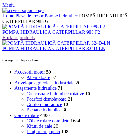
Meniu
Home
Piese de motor
Pompe hidraulice
POMPĂ HIDRAULICĂ
CATERPILLAR 988 G
POMPĂ HIDRAULICĂ CATERPILLAR 988 F2
Back to products
POMPĂ HIDRAULICĂ CATERPILLAR 324D-LN
Categorii de produse
Accesorii motor
59
Alternatoare
57
Anvelope agricole și industriale
20
Atașamente hidraulice
71
Concasoare hidraulice rotative
10
Foarfeci demolatoare
21
Graifere hidraulice
10
Picoane hidraulice
30
Căi de rulare
4400
Căi de rulare complete
1684
Kituri de zale
20
Lanțuri cu papuci
108