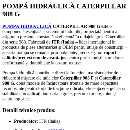
POMPĂ HIDRAULICĂ CATERPILLAR
988 G
POMPĂ HIDRAULICĂ
CATERPILLAR 988 G
este o
componentă esențială a sistemului hidraulic, proiectată pentru a
asigura o presiune constantă și eficientă în utilajele grele Caterpillar
din seria 988. Fabricată de
ITR (Italia)
– lider internațional în
producția de piese aftermarket și OEM pentru utilaje de construcții –
această pompă se remarcă prin fiabilitate, precizie și un
raport
calitate/preț extrem de avantajos
pentru profesioniștii care doresc
performanță și durabilitate la costuri reduse.
Pompa hidraulică contribuie direct la funcționarea sistemelor de
ridicare și mișcare ale utilajelor
Caterpillar 988 F
și
Caterpillar
988 G
, două modele de încărcătoare frontale de mare capacitate,
recunoscute pentru forța de tracțiune ridicată, eficiența energetică și
stabilitatea în aplicații industriale grele, precum cariere, mine și
centre logistice.
Detalii tehnice produs:
Producător:
ITR (Italia)