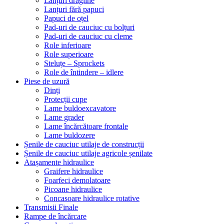
Lanțuri dragline
Lanțuri fără papuci
Papuci de oțel
Pad-uri de cauciuc cu bolțuri
Pad-uri de cauciuc cu cleme
Role inferioare
Role superioare
Steluțe – Sprockets
Role de întindere – idlere
Piese de uzură
Dinți
Protecții cupe
Lame buldoexcavatore
Lame grader
Lame încărcătoare frontale
Lame buldozere
Șenile de cauciuc utilaje de construcții
Șenile de cauciuc utilaje agricole șenilate
Atașamente hidraulice
Graifere hidraulice
Foarfeci demolatoare
Picoane hidraulice
Concasoare hidraulice rotative
Transmisii Finale
Rampe de încărcare