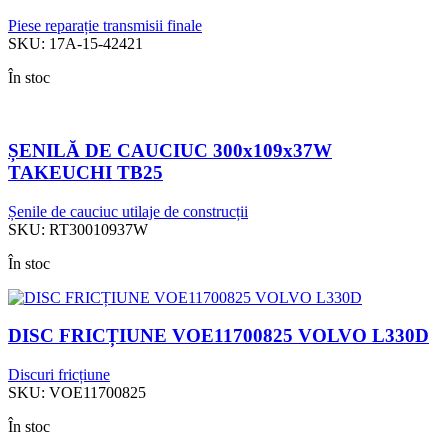
Piese reparație transmisii finale
SKU:
17A-15-42421
În stoc
ȘENILĂ DE CAUCIUC 300x109x37W
TAKEUCHI TB25
Șenile de cauciuc utilaje de construcții
SKU:
RT30010937W
În stoc
DISC FRICȚIUNE VOE11700825 VOLVO L330D
Discuri fricțiune
SKU:
VOE11700825
În stoc