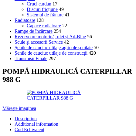
Cruci cardan
17
Discuri fricțiune
49
Sistemul de frânare
41
Radiatoare
128
Capace radiatoare
22
Rampe de încărcare
254
Rezervoare motorină, ulei și Ad-Blue
56
Scule și accesorii Service
42
Șenile de cauciuc utilaje agricole șenilate
50
Șenile de cauciuc utilaje de construcții
420
Transmisii Finale
297
POMPĂ HIDRAULICĂ CATERPILLAR
988 G
Mărește imaginea
Description
Additional information
Cod Echivalent