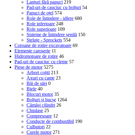
Lanțuri fără papuci
219
Pad-uri de cauciuc cu bolțuri
54
Papuci de oțel
574
Role de întindere - idlere
680
Role inferioare
248
Role superioare
109
Sisteme de întindere șenilă
150
Steluțe - Sprockets
554
Coroane de rotire excavatoare
69
Elemente caroserie
11
Hidromotoare de rotire
46
Pad-uri de cauciuc cu cleme
57
Piese de motor
5275
Arbori coțiti
213
Axuri cu came
23
Băi de ulei
0
Biele
40
Blocuri motor
35
Bolțuri și bucșe
1264
Cămăși cilindri
26
Chiulase
25
Compresoare
12
Conducte de combustibil
190
Culbutori
22
Curele motor
271