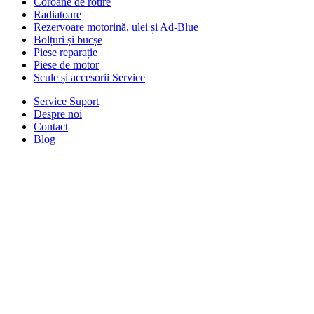
Coroane de rotire
Radiatoare
Rezervoare motorină, ulei și Ad-Blue
Bolțuri și bucșe
Piese reparație
Piese de motor
Scule și accesorii Service
Service Suport
Despre noi
Contact
Blog