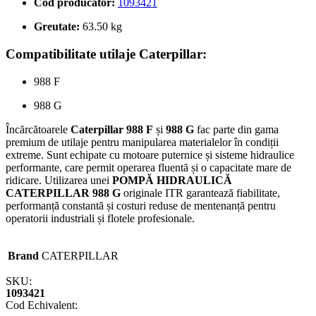
Cod producător:
1093421
Greutate:
63.50 kg
Compatibilitate utilaje Caterpillar:
988 F
988 G
Încărcătoarele
Caterpillar 988 F
și
988 G
fac parte din gama
premium de utilaje pentru manipularea materialelor în condiții
extreme. Sunt echipate cu motoare puternice și sisteme hidraulice
performante, care permit operarea fluentă și o capacitate mare de
ridicare. Utilizarea unei
POMPĂ HIDRAULICĂ
CATERPILLAR 988 G
originale ITR garantează fiabilitate,
performanță constantă și costuri reduse de mentenanță pentru
operatorii industriali și flotele profesionale.
Brand
CATERPILLAR
SKU:
1093421
Cod Echivalent: