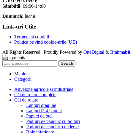
L-V:
09:00-16:00;
Sâmbătă:
09:00-14:00
Duminică:
închis
Link-uri Utile
Termeni și condiții
Politica privind cookie-urile (UE)
All Rights Reserved | Proudly Powered by
OneDigital
&
Brahma
bit
Search
Meniu
Categorii
Anvelope agricole și industriale
Căi de rulare complete
Căi de rulare
Lanțuri dragline
Lanțuri fără papuci
Papuci de oțel
Pad-uri de cauciuc cu bolțuri
Pad-uri de cauciuc cu cleme
Role inferioare