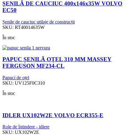
ȘENILĂ DE CAUCIUC 400x146x35W VOLVO
EC50
Șenile de cauciuc utilaje de construcții
SKU:
RT40014635W
În stoc
PAPUC ȘENILĂ OȚEL 310 MM MASSEY
FERGUSON MF234-CL
Papuci de oțel
SKU:
UV125F0C310
În stoc
IDLER UX102W2E VOLVO ECR355-E
Role de întindere - idlere
SKU:
UX102W2E