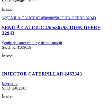
SKU:
Komatsu PC09
În stoc
ȘENILĂ CAUCIUC 450x86x58 JOHN DEERE
329-D
Șenile de cauciuc utilaje de construcții
SKU:
RT4508658
În stoc
INJECTOR CATERPILLAR 2462343
Injectoare
SKU:
2462343
În stoc