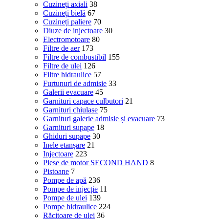
Cuzineți axiali
38
Cuzineți bielă
67
Cuzineți paliere
70
Diuze de injectoare
30
Electromotoare
80
Filtre de aer
173
Filtre de combustibil
155
Filtre de ulei
126
Filtre hidraulice
57
Furtunuri de admisie
33
Galerii evacuare
45
Garnituri capace culbutori
21
Garnituri chiulase
75
Garnituri galerie admisie și evacuare
73
Garnituri supape
18
Ghiduri supape
30
Inele etanșare
21
Injectoare
223
Piese de motor SECOND HAND
8
Pistoane
7
Pompe de apă
236
Pompe de injecție
11
Pompe de ulei
139
Pompe hidraulice
224
Răcitoare de ulei
36