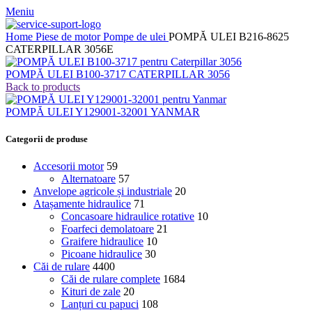
Meniu
Home
Piese de motor
Pompe de ulei
POMPĂ ULEI B216-8625
CATERPILLAR 3056E
POMPĂ ULEI B100-3717 CATERPILLAR 3056
Back to products
POMPĂ ULEI Y129001-32001 YANMAR
Categorii de produse
Accesorii motor
59
Alternatoare
57
Anvelope agricole și industriale
20
Atașamente hidraulice
71
Concasoare hidraulice rotative
10
Foarfeci demolatoare
21
Graifere hidraulice
10
Picoane hidraulice
30
Căi de rulare
4400
Căi de rulare complete
1684
Kituri de zale
20
Lanțuri cu papuci
108