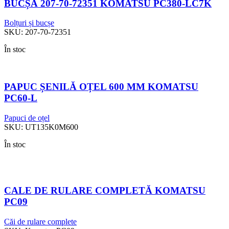
BUCȘĂ 207-70-72351 KOMATSU PC380-LC7K
Bolțuri și bucșe
SKU:
207-70-72351
În stoc
PAPUC ȘENILĂ OȚEL 600 MM KOMATSU
PC60-L
Papuci de oțel
SKU:
UT135K0M600
În stoc
CALE DE RULARE COMPLETĂ KOMATSU
PC09
Căi de rulare complete