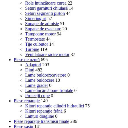
Role întinzătoare curea
22
Seturi garnituri chiulasă
14
Seturi segmenți piston
44
Simeringuri
57
Supape de admisie
51
Supape de evacuare
20
Tampoane motor
94
Termostate
44
Tije culbutor
14
Turbine
119
Ventilatoare racire motor
37
Piese de uzură
695
Adaptori
203
Dinți
482
Lame buldoexcavatore
0
Lame buldozere
10
Lame grader
0
Lame încărcătoare frontale
0
Protecții cupe
0
Piese reparație
149
Kituri reparație cilindri hidraulici
75
Kituri reparație frână
6
Lanțuri dragline
0
Piese reparație transmisii finale
286
Piese șasiu
141