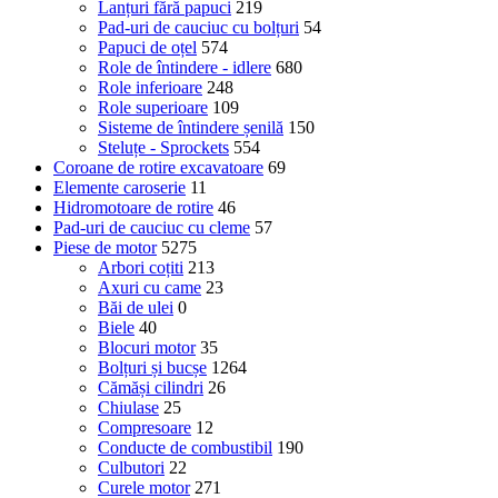
Lanțuri fără papuci
219
Pad-uri de cauciuc cu bolțuri
54
Papuci de oțel
574
Role de întindere - idlere
680
Role inferioare
248
Role superioare
109
Sisteme de întindere șenilă
150
Steluțe - Sprockets
554
Coroane de rotire excavatoare
69
Elemente caroserie
11
Hidromotoare de rotire
46
Pad-uri de cauciuc cu cleme
57
Piese de motor
5275
Arbori coțiti
213
Axuri cu came
23
Băi de ulei
0
Biele
40
Blocuri motor
35
Bolțuri și bucșe
1264
Cămăși cilindri
26
Chiulase
25
Compresoare
12
Conducte de combustibil
190
Culbutori
22
Curele motor
271