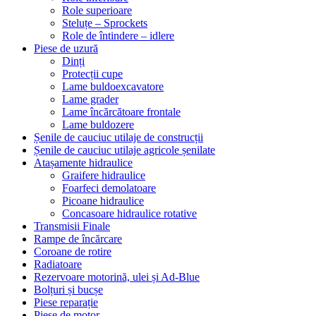
Role superioare
Steluțe – Sprockets
Role de întindere – idlere
Piese de uzură
Dinți
Protecții cupe
Lame buldoexcavatore
Lame grader
Lame încărcătoare frontale
Lame buldozere
Șenile de cauciuc utilaje de construcții
Șenile de cauciuc utilaje agricole șenilate
Atașamente hidraulice
Graifere hidraulice
Foarfeci demolatoare
Picoane hidraulice
Concasoare hidraulice rotative
Transmisii Finale
Rampe de încărcare
Coroane de rotire
Radiatoare
Rezervoare motorină, ulei și Ad-Blue
Bolțuri și bucșe
Piese reparație
Piese de motor