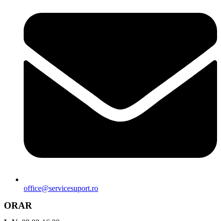
office@servicesuport.ro
ORAR