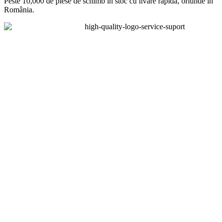
Peste 10,000 de piese de schimb în stoc cu livare rapidă, oriunde în
România.