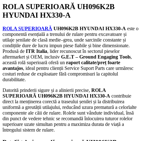
ROLA SUPERIOARĂ UH096K2B
HYUNDAI HX330-A
ROLA SUPERIOARĂ
UH096K2B HYUNDAI HX330-A
este o
componentă esențială a trenului de rulare pentru excavatoare și
utilaje șenilate de clasă medie–grea, unde sarcinile constante și
condițiile dure de lucru impun piese fiabile și bine dimensionate.
Produsă de
ITR Italia
, lider recunoscut în sectorul pieselor
aftermarket și OEM, inclusiv
G.E.T – Ground Engaging Tools
,
această rolă superioară oferă un
raport calitate/preț foarte
avantajos
, ideal pentru clienții Service Suport Parts care urmăresc
costuri reduse de exploatare fără compromisuri la capitolul
durabilitate.
Datorită prinderii sigure și a alinierii precise,
ROLA
SUPERIOARĂ UH096K2B HYUNDAI HX330-A
contribuie
direct la menținerea corectă a traseului șenilei și la distribuirea
uniformă a greutății utilajului, reducând uzura prematură a celorlalte
componente ale căii de rulare. Rolele sunt vândute individual, însă
din punct de vedere tehnic se recomandă înlocuirea tuturor rolelor
superioare uzate simultan pentru a maximiza durata de viață a
întregului sistem de rulare.