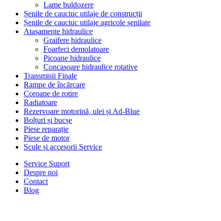
Lame buldozere
Șenile de cauciuc utilaje de construcții
Șenile de cauciuc utilaje agricole șenilate
Atașamente hidraulice
Graifere hidraulice
Foarfeci demolatoare
Picoane hidraulice
Concasoare hidraulice rotative
Transmisii Finale
Rampe de încărcare
Coroane de rotire
Radiatoare
Rezervoare motorină, ulei și Ad-Blue
Bolțuri și bucșe
Piese reparație
Piese de motor
Scule și accesorii Service
Service Suport
Despre noi
Contact
Blog