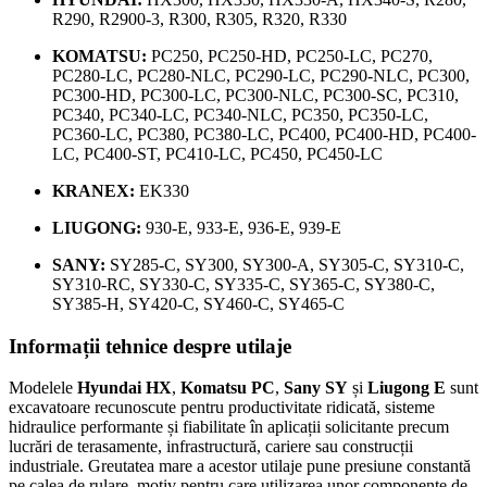
R290, R2900-3, R300, R305, R320, R330
KOMATSU:
PC250, PC250-HD, PC250-LC, PC270,
PC280-LC, PC280-NLC, PC290-LC, PC290-NLC, PC300,
PC300-HD, PC300-LC, PC300-NLC, PC300-SC, PC310,
PC340, PC340-LC, PC340-NLC, PC350, PC350-LC,
PC360-LC, PC380, PC380-LC, PC400, PC400-HD, PC400-
LC, PC400-ST, PC410-LC, PC450, PC450-LC
KRANEX:
EK330
LIUGONG:
930-E, 933-E, 936-E, 939-E
SANY:
SY285-C, SY300, SY300-A, SY305-C, SY310-C,
SY310-RC, SY330-C, SY335-C, SY365-C, SY380-C,
SY385-H, SY420-C, SY460-C, SY465-C
Informații tehnice despre utilaje
Modelele
Hyundai HX
,
Komatsu PC
,
Sany SY
și
Liugong E
sunt
excavatoare recunoscute pentru productivitate ridicată, sisteme
hidraulice performante și fiabilitate în aplicații solicitante precum
lucrări de terasamente, infrastructură, cariere sau construcții
industriale. Greutatea mare a acestor utilaje pune presiune constantă
pe calea de rulare, motiv pentru care utilizarea unor componente de