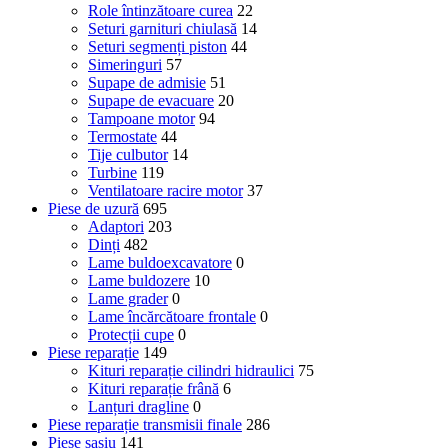
Role întinzătoare curea
22
Seturi garnituri chiulasă
14
Seturi segmenți piston
44
Simeringuri
57
Supape de admisie
51
Supape de evacuare
20
Tampoane motor
94
Termostate
44
Tije culbutor
14
Turbine
119
Ventilatoare racire motor
37
Piese de uzură
695
Adaptori
203
Dinți
482
Lame buldoexcavatore
0
Lame buldozere
10
Lame grader
0
Lame încărcătoare frontale
0
Protecții cupe
0
Piese reparație
149
Kituri reparație cilindri hidraulici
75
Kituri reparație frână
6
Lanțuri dragline
0
Piese reparație transmisii finale
286
Piese șasiu
141