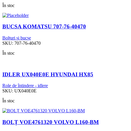
În stoc
BUCSA KOMATSU 707-76-40470
Bolțuri și bucșe
SKU:
707-76-40470
În stoc
IDLER UX040E0E HYUNDAI HX85
Role de întindere - idlere
SKU:
UX040E0E
În stoc
BOLȚ VOE4761320 VOLVO L160-BM