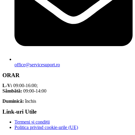
office@servicesuport.ro
ORAR
L-V:
09:00-16:00;
Sâmbătă:
09:00-14:00
Duminică:
închis
Link-uri Utile
Termeni și condiții
Politica privind cookie-urile (UE)