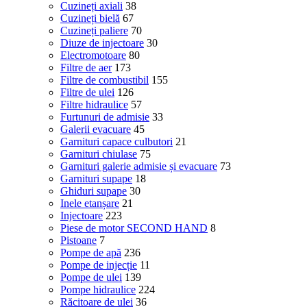
Cuzineți axiali
38
Cuzineți bielă
67
Cuzineți paliere
70
Diuze de injectoare
30
Electromotoare
80
Filtre de aer
173
Filtre de combustibil
155
Filtre de ulei
126
Filtre hidraulice
57
Furtunuri de admisie
33
Galerii evacuare
45
Garnituri capace culbutori
21
Garnituri chiulase
75
Garnituri galerie admisie și evacuare
73
Garnituri supape
18
Ghiduri supape
30
Inele etanșare
21
Injectoare
223
Piese de motor SECOND HAND
8
Pistoane
7
Pompe de apă
236
Pompe de injecție
11
Pompe de ulei
139
Pompe hidraulice
224
Răcitoare de ulei
36