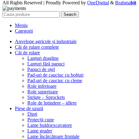
All Rights Reserved | Proudly Powered by
OneDigital
&
Brahma
bit
Search
Meniu
Categorii
Anvelope agricole și industriale
Căi de rulare complete
Căi de rulare
Lanțuri dragline
Lanțuri fără papuci
Papuci de oțel
Pad-uri de cauciuc cu bolțuri
Pad-uri de cauciuc cu cleme
Role inferioare
Role superioare
Steluțe – Sprockets
Role de întindere – idlere
Piese de uzură
Dinți
Protecții cupe
Lame buldoexcavatore
Lame grader
Lame încărcătoare frontale