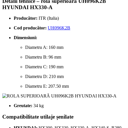
Detalii tehnice – rolă superioară UH096K2B
HYUNDAI HX330-A
Producător:
ITR (Italia)
Cod producător:
UH096K2B
Dimensiuni:
Diametru A: 160 mm
Diametru B: 96 mm
Diametru C: 190 mm
Diametru D: 210 mm
Diametru E: 207.50 mm
Greutate:
34 kg
Compatibilitate utilaje șenilate
HYUNDAI:
HX300, HX330, HX330-A, HX340-S, R280,