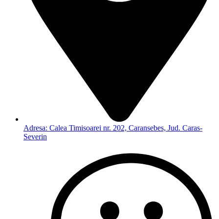
Adresa: Calea Timisoarei nr. 202, Caransebes, Jud. Caras-
Severin