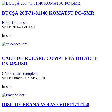
BUCȘĂ 20T-71-81140 KOMATSU PC45MR
Bolțuri și bucșe
SKU:
20T-71-81140
În stoc
CALE DE RULARE COMPLETĂ HITACHI
EX345-USR
Căi de rulare complete
SKU:
Hitachi EX345-USR
În stoc
DISC DE FRANA VOLVO VOE11712158