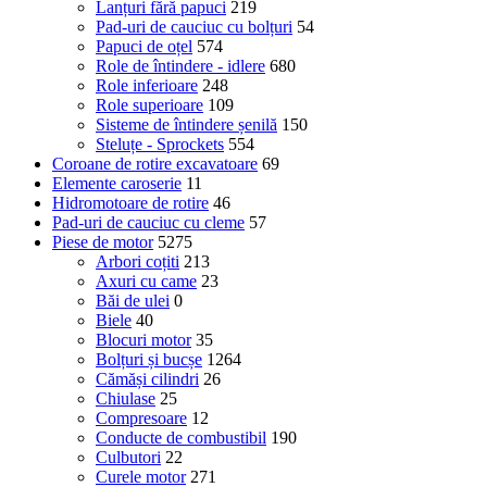
Lanțuri fără papuci
219
Pad-uri de cauciuc cu bolțuri
54
Papuci de oțel
574
Role de întindere - idlere
680
Role inferioare
248
Role superioare
109
Sisteme de întindere șenilă
150
Steluțe - Sprockets
554
Coroane de rotire excavatoare
69
Elemente caroserie
11
Hidromotoare de rotire
46
Pad-uri de cauciuc cu cleme
57
Piese de motor
5275
Arbori coțiti
213
Axuri cu came
23
Băi de ulei
0
Biele
40
Blocuri motor
35
Bolțuri și bucșe
1264
Cămăși cilindri
26
Chiulase
25
Compresoare
12
Conducte de combustibil
190
Culbutori
22
Curele motor
271