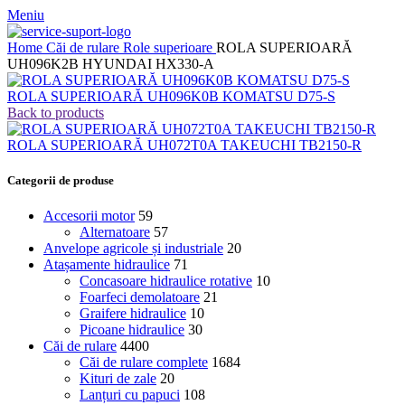
Meniu
Home
Căi de rulare
Role superioare
ROLA SUPERIOARĂ
UH096K2B HYUNDAI HX330-A
ROLA SUPERIOARĂ UH096K0B KOMATSU D75-S
Back to products
ROLA SUPERIOARĂ UH072T0A TAKEUCHI TB2150-R
Categorii de produse
Accesorii motor
59
Alternatoare
57
Anvelope agricole și industriale
20
Atașamente hidraulice
71
Concasoare hidraulice rotative
10
Foarfeci demolatoare
21
Graifere hidraulice
10
Picoane hidraulice
30
Căi de rulare
4400
Căi de rulare complete
1684
Kituri de zale
20
Lanțuri cu papuci
108