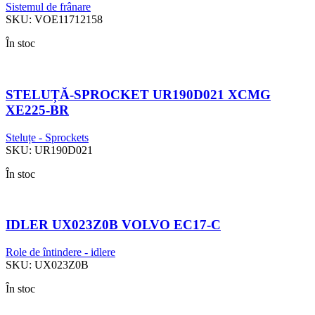
Sistemul de frânare
SKU:
VOE11712158
În stoc
STELUȚĂ-SPROCKET UR190D021 XCMG
XE225-BR
Steluțe - Sprockets
SKU:
UR190D021
În stoc
IDLER UX023Z0B VOLVO EC17-C
Role de întindere - idlere
SKU:
UX023Z0B
În stoc