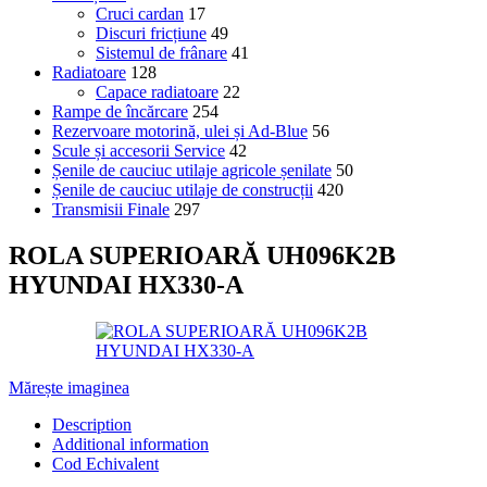
Cruci cardan
17
Discuri fricțiune
49
Sistemul de frânare
41
Radiatoare
128
Capace radiatoare
22
Rampe de încărcare
254
Rezervoare motorină, ulei și Ad-Blue
56
Scule și accesorii Service
42
Șenile de cauciuc utilaje agricole șenilate
50
Șenile de cauciuc utilaje de construcții
420
Transmisii Finale
297
ROLA SUPERIOARĂ UH096K2B
HYUNDAI HX330-A
Mărește imaginea
Description
Additional information
Cod Echivalent