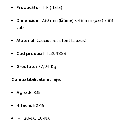
Producător:
ITR (Italia)
Dimensiuni:
230 mm (lățime) x 48 mm (pas) x 88
zale
Material:
Cauciuc rezistent la uzură
Cod produs:
RT2304888
Greutate:
77,94 Kg
Compatibilitate utilaje:
Agrotk:
R35
Hitachi:
EX-15
IHI:
20-JX, 20-NX