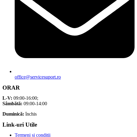
office@servicesuport.ro
ORAR
L-V:
09:00-16:00;
Sâmbătă:
09:00-14:00
Duminică:
închis
Link-uri Utile
Termeni și condiții