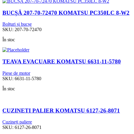
BUCȘĂ 207-70-72470 KOMATSU PC350LC 8-W2
Bolțuri și bucșe
SKU:
207-70-72470
În stoc
TEAVA EVACUARE KOMATSU 6631-11-5780
Piese de motor
SKU:
6631-11-5780
În stoc
CUZINETI PALIER KOMATSU 6127-26-8071
Cuzineți paliere
SKU:
6127-26-8071