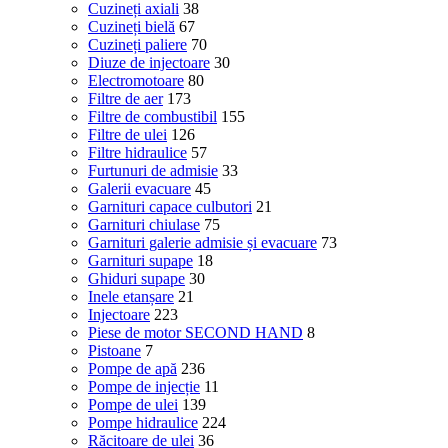
Cuzineți axiali
38
Cuzineți bielă
67
Cuzineți paliere
70
Diuze de injectoare
30
Electromotoare
80
Filtre de aer
173
Filtre de combustibil
155
Filtre de ulei
126
Filtre hidraulice
57
Furtunuri de admisie
33
Galerii evacuare
45
Garnituri capace culbutori
21
Garnituri chiulase
75
Garnituri galerie admisie și evacuare
73
Garnituri supape
18
Ghiduri supape
30
Inele etanșare
21
Injectoare
223
Piese de motor SECOND HAND
8
Pistoane
7
Pompe de apă
236
Pompe de injecție
11
Pompe de ulei
139
Pompe hidraulice
224
Răcitoare de ulei
36