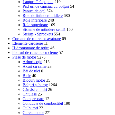
Lanțuri fără papuci
219
Pad-uri de cauciuc cu bolțuri
54
Papuci de oțel
574
Role de întindere - idlere
680
Role inferioare
248
Role superioare
109
Sisteme de întindere șenilă
150
Steluțe - Sprockets
554
Coroane de rotire excavatoare
69
Elemente caroserie
11
Hidromotoare de rotire
46
Pad-uri de cauciuc cu cleme
57
Piese de motor
5275
Arbori coțiti
213
Axuri cu came
23
Băi de ulei
0
Biele
40
Blocuri motor
35
Bolțuri și bucșe
1264
Cămăși cilindri
26
Chiulase
25
Compresoare
12
Conducte de combustibil
190
Culbutori
22
Curele motor
271