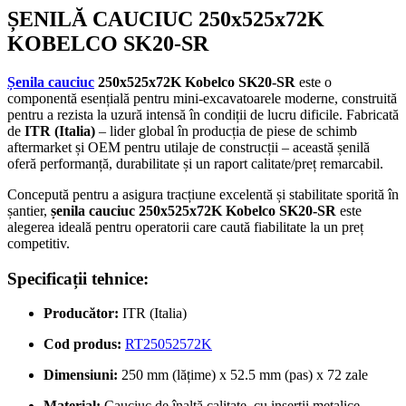
ȘENILĂ CAUCIUC 250x525x72K
KOBELCO SK20-SR
Șenila cauciuc
250x525x72K Kobelco SK20-SR
este o
componentă esențială pentru mini-excavatoarele moderne, construită
pentru a rezista la uzură intensă în condiții de lucru dificile. Fabricată
de
ITR (Italia)
– lider global în producția de piese de schimb
aftermarket și OEM pentru utilaje de construcții – această șenilă
oferă performanță, durabilitate și un raport calitate/preț remarcabil.
Concepută pentru a asigura tracțiune excelentă și stabilitate sporită în
șantier,
șenila cauciuc 250x525x72K Kobelco SK20-SR
este
alegerea ideală pentru operatorii care caută fiabilitate la un preț
competitiv.
Specificații tehnice:
Producător:
ITR (Italia)
Cod produs:
RT25052572K
Dimensiuni:
250 mm (lățime) x 52.5 mm (pas) x 72 zale
Material:
Cauciuc de înaltă calitate, cu inserții metalice