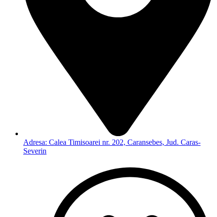
Adresa: Calea Timisoarei nr. 202, Caransebes, Jud. Caras-
Severin