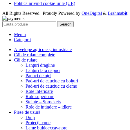
Politica privind cookie-urile (UE)
All Rights Reserved | Proudly Powered by
OneDigital
&
Brahma
bit
Search
Meniu
Categorii
Anvelope agricole și industriale
Căi de rulare complete
Căi de rulare
Lanțuri dragline
Lanțuri fără papuci
Papuci de oțel
Pad-uri de cauciuc cu bolțuri
Pad-uri de cauciuc cu cleme
Role inferioare
Role superioare
Steluțe – Sprockets
Role de întindere – idlere
Piese de uzură
Dinți
Protecții cupe
Lame buldoexcavatore