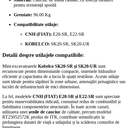
pentru rezistență sporită
Greutate:
96.00 Kg
Compatibilitate utilaje:
CNH (FIAT):
E20-SR, E22-SR
KOBELCO:
SK20-SR, SK20-UR
Detalii despre utilajele compatibile:
Mini-excavatoarele
Kobelco SK20-SR și SK20-UR
sunt
recunoscute pentru dimensiunile compacte, sistemele hidraulice
eficiente și capacitatea de a lucra în spații restrânse. Aceste utilaje
sunt ideale pentru săpături în zone urbane, amenajări peisagistice sau
lucrări de infrastructură de mici dimensiuni.
La fel, modelele
CNH (FIAT) E20-SR și E22-SR
sunt apreciate
pentru manevrabilitatea ridicată, consumul redus de combustibil și
fiabilitatea componentelor structurale. În toate aceste cazuri,
utilizarea unei
șenile de cauciuc
de calitate, precum modelul
RT25052572K produs de ITR, contribuie semnificativ la
prelungirea duratei de viață a utilajului și la scăderea costurilor de
întreținere.