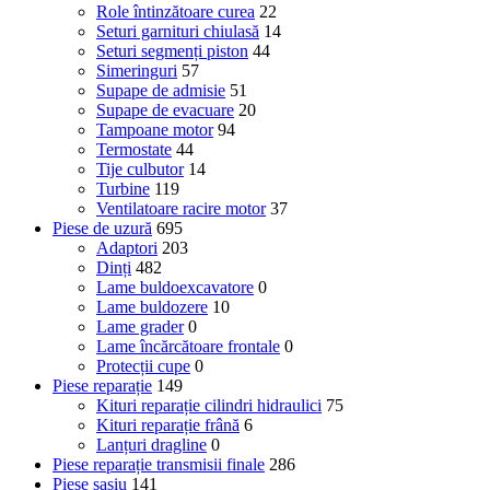
Role întinzătoare curea
22
Seturi garnituri chiulasă
14
Seturi segmenți piston
44
Simeringuri
57
Supape de admisie
51
Supape de evacuare
20
Tampoane motor
94
Termostate
44
Tije culbutor
14
Turbine
119
Ventilatoare racire motor
37
Piese de uzură
695
Adaptori
203
Dinți
482
Lame buldoexcavatore
0
Lame buldozere
10
Lame grader
0
Lame încărcătoare frontale
0
Protecții cupe
0
Piese reparație
149
Kituri reparație cilindri hidraulici
75
Kituri reparație frână
6
Lanțuri dragline
0
Piese reparație transmisii finale
286
Piese șasiu
141