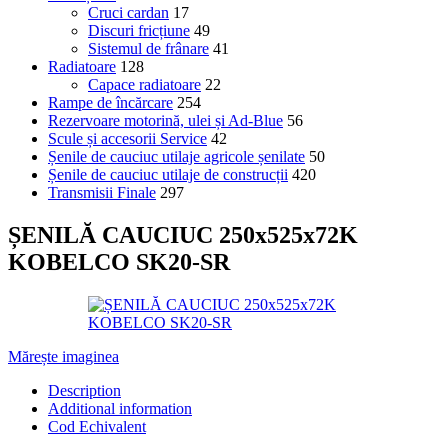
Cruci cardan
17
Discuri fricțiune
49
Sistemul de frânare
41
Radiatoare
128
Capace radiatoare
22
Rampe de încărcare
254
Rezervoare motorină, ulei și Ad-Blue
56
Scule și accesorii Service
42
Șenile de cauciuc utilaje agricole șenilate
50
Șenile de cauciuc utilaje de construcții
420
Transmisii Finale
297
ȘENILĂ CAUCIUC 250x525x72K
KOBELCO SK20-SR
Mărește imaginea
Description
Additional information
Cod Echivalent