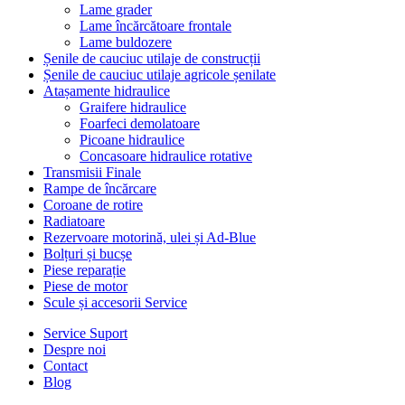
Lame grader
Lame încărcătoare frontale
Lame buldozere
Șenile de cauciuc utilaje de construcții
Șenile de cauciuc utilaje agricole șenilate
Atașamente hidraulice
Graifere hidraulice
Foarfeci demolatoare
Picoane hidraulice
Concasoare hidraulice rotative
Transmisii Finale
Rampe de încărcare
Coroane de rotire
Radiatoare
Rezervoare motorină, ulei și Ad-Blue
Bolțuri și bucșe
Piese reparație
Piese de motor
Scule și accesorii Service
Service Suport
Despre noi
Contact
Blog