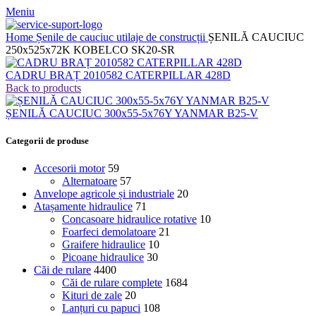
Meniu
Home
Șenile de cauciuc utilaje de construcții
ȘENILĂ CAUCIUC
250x525x72K KOBELCO SK20-SR
CADRU BRAȚ 2010582 CATERPILLAR 428D
Back to products
ȘENILĂ CAUCIUC 300x55-5x76Y YANMAR B25-V
Categorii de produse
Accesorii motor
59
Alternatoare
57
Anvelope agricole și industriale
20
Atașamente hidraulice
71
Concasoare hidraulice rotative
10
Foarfeci demolatoare
21
Graifere hidraulice
10
Picoane hidraulice
30
Căi de rulare
4400
Căi de rulare complete
1684
Kituri de zale
20
Lanțuri cu papuci
108