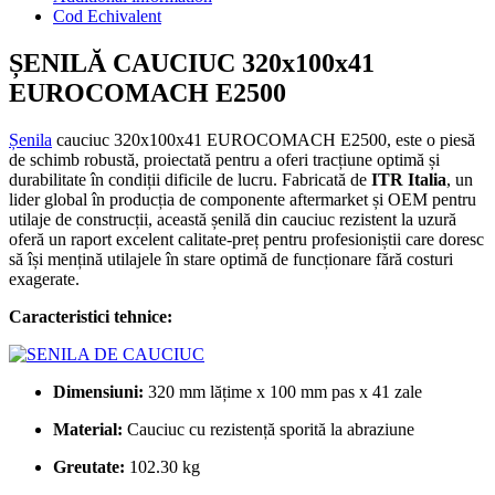
Cod Echivalent
ȘENILĂ CAUCIUC 320x100x41
EUROCOMACH E2500
Șenila
cauciuc 320x100x41 EUROCOMACH E2500, este o piesă
de schimb robustă, proiectată pentru a oferi tracțiune optimă și
durabilitate în condiții dificile de lucru. Fabricată de
ITR Italia
, un
lider global în producția de componente aftermarket și OEM pentru
utilaje de construcții, această șenilă din cauciuc rezistent la uzură
oferă un raport excelent calitate-preț pentru profesioniștii care doresc
să își mențină utilajele în stare optimă de funcționare fără costuri
exagerate.
Caracteristici tehnice:
Dimensiuni:
320 mm lățime x 100 mm pas x 41 zale
Material:
Cauciuc cu rezistență sporită la abraziune
Greutate:
102.30 kg