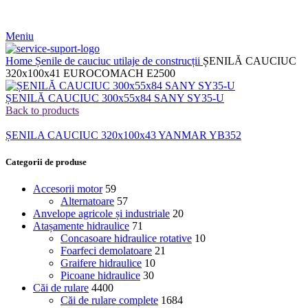
Meniu
Home
Șenile de cauciuc utilaje de construcții
ȘENILĂ CAUCIUC
320x100x41 EUROCOMACH E2500
ȘENILĂ CAUCIUC 300x55x84 SANY SY35-U
Back to products
ȘENILA CAUCIUC 320x100x43 YANMAR YB352
Categorii de produse
Accesorii motor
59
Alternatoare
57
Anvelope agricole și industriale
20
Atașamente hidraulice
71
Concasoare hidraulice rotative
10
Foarfeci demolatoare
21
Graifere hidraulice
10
Picoane hidraulice
30
Căi de rulare
4400
Căi de rulare complete
1684