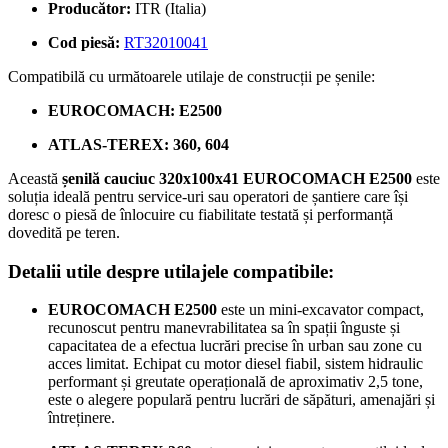
Producător:
ITR (Italia)
Cod piesă:
RT32010041
Compatibilă cu următoarele utilaje de construcții pe șenile:
EUROCOMACH: E2500
ATLAS-TEREX: 360, 604
Această
șenilă cauciuc 320x100x41 EUROCOMACH E2500
este
soluția ideală pentru service-uri sau operatori de șantiere care își
doresc o piesă de înlocuire cu fiabilitate testată și performanță
dovedită pe teren.
Detalii utile despre utilajele compatibile:
EUROCOMACH E2500
este un mini-excavator compact,
recunoscut pentru manevrabilitatea sa în spații înguste și
capacitatea de a efectua lucrări precise în urban sau zone cu
acces limitat. Echipat cu motor diesel fiabil, sistem hidraulic
performant și greutate operațională de aproximativ 2,5 tone,
este o alegere populară pentru lucrări de săpături, amenajări și
întreținere.