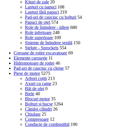
Kituri de zale
20
Lanțuri cu papuci
108
Lanțuri fără papuci
219
Pad-uri de cauciuc cu bolțuri
54
Papuci de oțel
574
Role de întindere - idlere
680
Role inferioare
248
Role superioare
109
Sisteme de întindere șenilă
150
Steluțe - Sprockets
554
Coroane de rotire excavatoare
69
Elemente caroserie
11
Hidromotoare de rotire
46
Pad-uri de cauciuc cu cleme
57
Piese de motor
5275
Arbori coțiti
213
Axuri cu came
23
Băi de ulei
0
Biele
40
Blocuri motor
35
Bolțuri și bucșe
1264
Cămăși cilindri
26
Chiulase
25
Compresoare
12
Conducte de combustibil
190