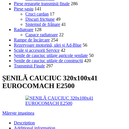
Piese reparație transmisii finale
286
Piese șasiu
141
Cruci cardan
17
Discuri fricțiune
49
Sistemul de frânare
41
Radiatoare
128
Capace radiatoare
22
Rampe de încărcare
254
Rezervoare motorină, ulei și Ad-Blue
56
Scule și accesorii Service
42
Șenile de cauciuc utilaje agricole șenilate
50
Șenile de cauciuc utilaje de construcții
420
Transmisii Finale
297
ȘENILĂ CAUCIUC 320x100x41
EUROCOMACH E2500
Mărește imaginea
Description
Additional information