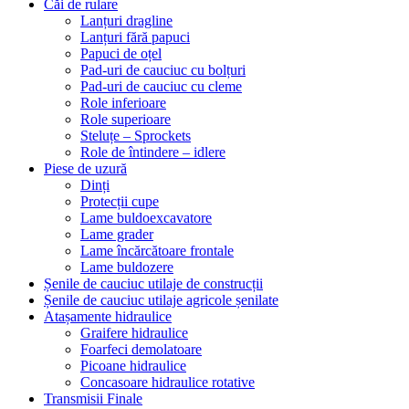
Căi de rulare
Lanțuri dragline
Lanțuri fără papuci
Papuci de oțel
Pad-uri de cauciuc cu bolțuri
Pad-uri de cauciuc cu cleme
Role inferioare
Role superioare
Steluțe – Sprockets
Role de întindere – idlere
Piese de uzură
Dinți
Protecții cupe
Lame buldoexcavatore
Lame grader
Lame încărcătoare frontale
Lame buldozere
Șenile de cauciuc utilaje de construcții
Șenile de cauciuc utilaje agricole șenilate
Atașamente hidraulice
Graifere hidraulice
Foarfeci demolatoare
Picoane hidraulice
Concasoare hidraulice rotative
Transmisii Finale