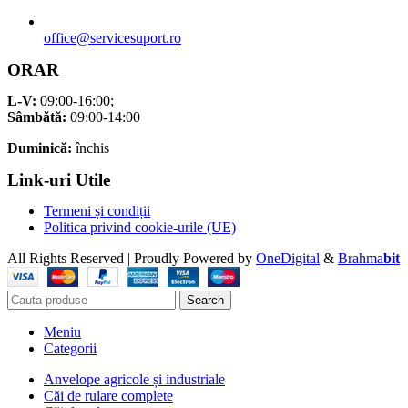
office@servicesuport.ro
ORAR
L-V:
09:00-16:00;
Sâmbătă:
09:00-14:00
Duminică:
închis
Link-uri Utile
Termeni și condiții
Politica privind cookie-urile (UE)
All Rights Reserved | Proudly Powered by
OneDigital
&
Brahma
bit
Search
Meniu
Categorii
Anvelope agricole și industriale
Căi de rulare complete