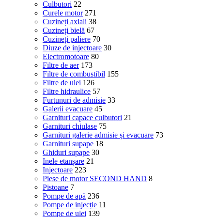
Culbutori
22
Curele motor
271
Cuzineți axiali
38
Cuzineți bielă
67
Cuzineți paliere
70
Diuze de injectoare
30
Electromotoare
80
Filtre de aer
173
Filtre de combustibil
155
Filtre de ulei
126
Filtre hidraulice
57
Furtunuri de admisie
33
Galerii evacuare
45
Garnituri capace culbutori
21
Garnituri chiulase
75
Garnituri galerie admisie și evacuare
73
Garnituri supape
18
Ghiduri supape
30
Inele etanșare
21
Injectoare
223
Piese de motor SECOND HAND
8
Pistoane
7
Pompe de apă
236
Pompe de injecție
11
Pompe de ulei
139