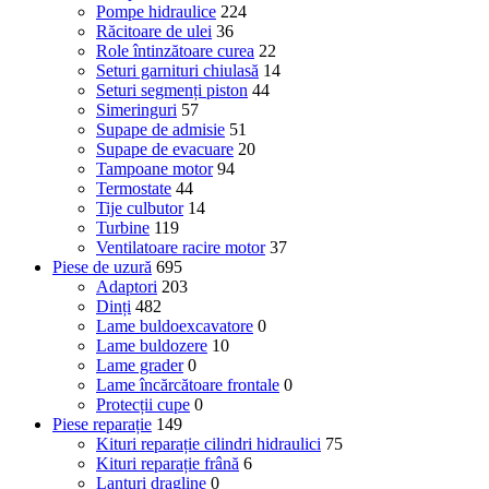
Pompe hidraulice
224
Răcitoare de ulei
36
Role întinzătoare curea
22
Seturi garnituri chiulasă
14
Seturi segmenți piston
44
Simeringuri
57
Supape de admisie
51
Supape de evacuare
20
Tampoane motor
94
Termostate
44
Tije culbutor
14
Turbine
119
Ventilatoare racire motor
37
Piese de uzură
695
Adaptori
203
Dinți
482
Lame buldoexcavatore
0
Lame buldozere
10
Lame grader
0
Lame încărcătoare frontale
0
Protecții cupe
0
Piese reparație
149
Kituri reparație cilindri hidraulici
75
Kituri reparație frână
6
Lanțuri dragline
0