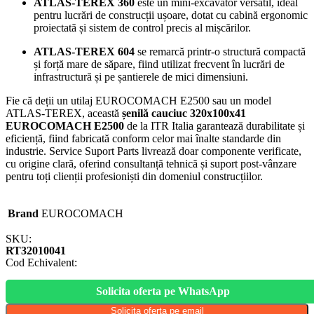
ATLAS-TEREX 360
este un mini-excavator versatil, ideal
pentru lucrări de construcții ușoare, dotat cu cabină ergonomic
proiectată și sistem de control precis al mișcărilor.
ATLAS-TEREX 604
se remarcă printr-o structură compactă
și forță mare de săpare, fiind utilizat frecvent în lucrări de
infrastructură și pe șantierele de mici dimensiuni.
Fie că deții un utilaj EUROCOMACH E2500 sau un model
ATLAS-TEREX, această
șenilă cauciuc 320x100x41
EUROCOMACH E2500
de la ITR Italia garantează durabilitate și
eficiență, fiind fabricată conform celor mai înalte standarde din
industrie. Service Suport Parts livrează doar componente verificate,
cu origine clară, oferind consultanță tehnică și suport post-vânzare
pentru toți clienții profesioniști din domeniul construcțiilor.
Brand
EUROCOMACH
SKU:
RT32010041
Cod Echivalent:
Solicita oferta pe WhatsApp
Solicita oferta pe email