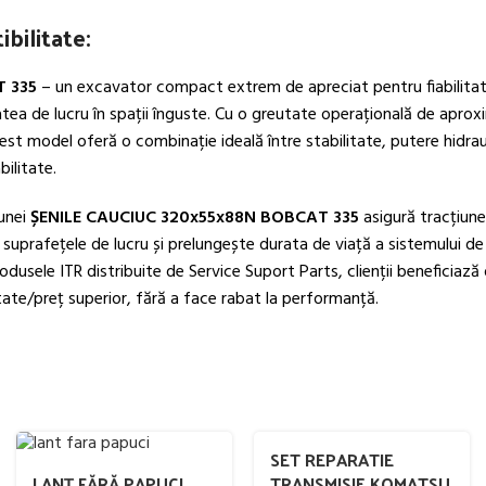
bilitate:
 335
– un excavator compact extrem de apreciat pentru fiabilitat
tea de lucru în spații înguste. Cu o greutate operațională de aprox
est model oferă o combinație ideală între stabilitate, putere hidraul
ilitate.
unei
ȘENILE CAUCIUC 320x55x88N BOBCAT 335
asigură tracțiun
suprafețele de lucru și prelungește durata de viață a sistemului de 
dusele ITR distribuite de Service Suport Parts, clienții beneficiază
tate/preț superior, fără a face rabat la performanță.
SET REPARATIE
LANȚ FĂRĂ PAPUCI
TRANSMISIE KOMATSU