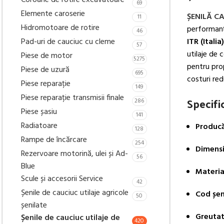
Coroane de rotire excavatoare
69
Elemente caroserie
ȘENILĂ C
11
Hidromotoare de rotire
performanță
46
Pad-uri de cauciuc cu cleme
ITR (Italia)
57
utilaje de 
Piese de motor
5275
pentru prop
Piese de uzură
695
costuri red
Piese reparație
149
Piese reparație transmisii finale
Specific
286
Piese șasiu
141
Radiatoare
Producă
128
Rampe de încărcare
254
Dimensi
Rezervoare motorină, ulei și Ad-
56
Blue
Materia
Scule și accesorii Service
42
Șenile de cauciuc utilaje agricole
Cod șeni
50
șenilate
Greutat
Șenile de cauciuc utilaje de
420