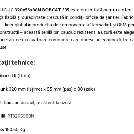
AUCIUC
320x55x88N BOBCAT 335
este proiectată pentru a oferi
 fiabilă și durabilitate crescută în condiții dificile de șantier. Fabri
– lider global în producția de componente aftermarket și OEM pe
construcții – această șenilă din cauciuc rezistent la uzură este alege
rietarii de excavatoare compacte care doresc un echilibru între cal
use.
ații tehnice:
tor:
ITR (Italia)
uni:
320 mm (lățime) x 55 mm (pas) x 88 (zale)
l:
Cauciuc durabil, rezistent la uzură
lă:
RT3205588N
e:
160.50 Kg