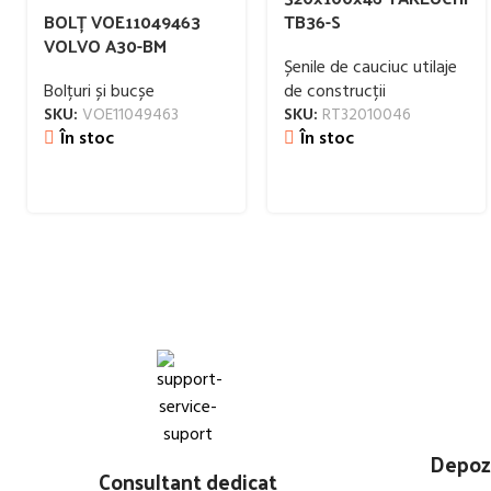
BOLȚ VOE11049463
TB36-S
VOLVO A30-BM
Șenile de cauciuc utilaje
Bolțuri și bucșe
de construcții
SKU:
VOE11049463
SKU:
RT32010046
În stoc
În stoc
Depozi
Consultant dedicat