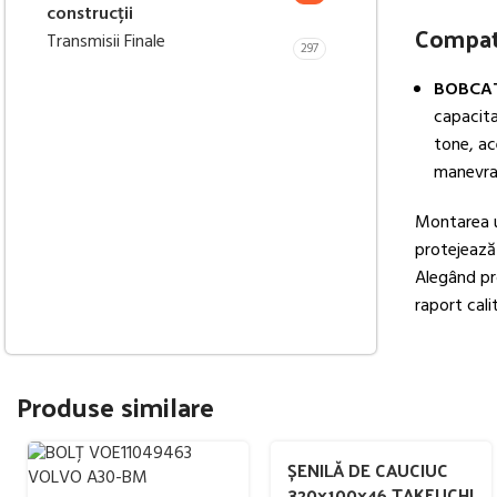
construcții
Compati
Transmisii Finale
297
BOBCAT
capacita
tone, ac
manevrab
Montarea 
protejează 
Alegând pro
raport cali
Produse similare
ȘENILĂ DE CAUCIUC
320x100x46 TAKEUCHI