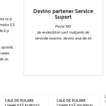
Devino partener Service
Suport
ea sa și
imativ 3,5
Peste 100
ică și
de revânzători sunt mulțumiți de
serviciile noastre, devino unul din ei!
e optimă,
rulare.
 de un
CALE DE RULARE
CALE DE RULARE
COMPLETĂ KUBOTA
COMPLETĂ HYUNDAI