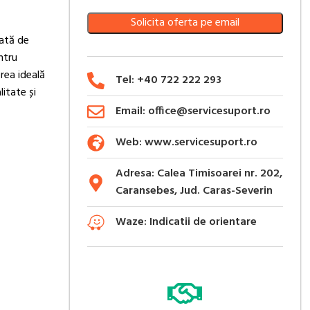
Solicita oferta pe email
cată de
ntru
rea ideală
Tel: +40 722 222 293
itate și
Email: office@servicesuport.ro
Web: www.servicesuport.ro
Adresa: Calea Timisoarei nr. 202,
Caransebes, Jud. Caras-Severin
Waze: Indicatii de orientare