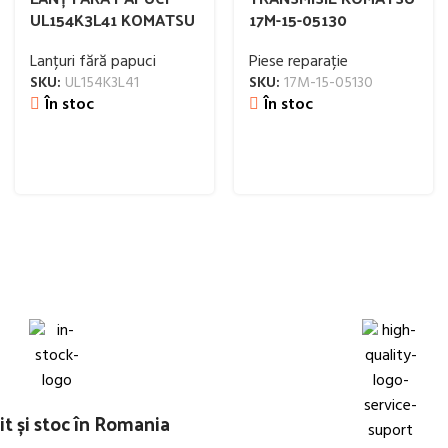
UL154K3L41 KOMATSU
17M-15-05130
Lanțuri fără papuci
Piese reparație
SKU:
UL154K3L41
SKU:
17M-15-05130
În stoc
În stoc
t și stoc în Romania