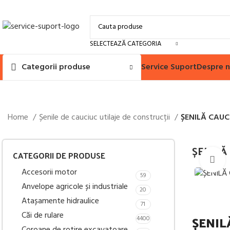
SELECTEAZĂ CATEGORIA
Service Suport
Despre n
Categorii produse
Home
Șenile de cauciuc utilaje de construcții
ȘENILĂ CAUC
ȘENILĂ
CATEGORII DE PRODUSE
M
Accesorii motor
59
Anvelope agricole și industriale
20
Atașamente hidraulice
71
Căi de rulare
ȘENIL
4400