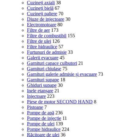
Cuzineți axiali
38
Cuzineți bielă
67
Cuzineți paliere
70
Diuze de injectoare
30
Electromotoare
80
Filtre de aer
173
Filtre de combustibil
155
Filtre de ulei
126
Filtre hidraulice
57
Furtunuri de admisie
33
Galerii evacuare
45
Garnituri capace culbutori
21
Garnituri chiulase
75
Garnituri galerie admisie și evacuare
73
Garnituri supape
18
Ghiduri supape
30
Inele etanșare
21
Injectoare
223
Piese de motor SECOND HAND
8
Pistoane
7
Pompe de apă
236
Pompe de injecție
11
Pompe de ulei
139
Pompe hidraulice
224
Răcitoare de ulei
36