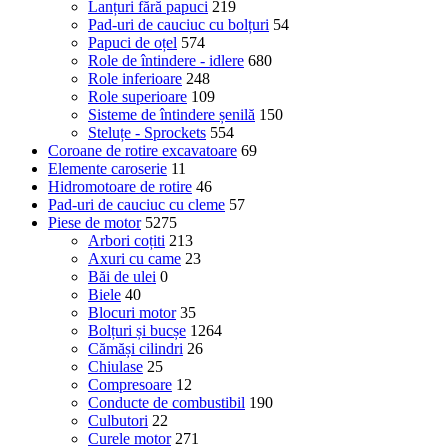
Lanțuri fără papuci
219
Pad-uri de cauciuc cu bolțuri
54
Papuci de oțel
574
Role de întindere - idlere
680
Role inferioare
248
Role superioare
109
Sisteme de întindere șenilă
150
Steluțe - Sprockets
554
Coroane de rotire excavatoare
69
Elemente caroserie
11
Hidromotoare de rotire
46
Pad-uri de cauciuc cu cleme
57
Piese de motor
5275
Arbori coțiti
213
Axuri cu came
23
Băi de ulei
0
Biele
40
Blocuri motor
35
Bolțuri și bucșe
1264
Cămăși cilindri
26
Chiulase
25
Compresoare
12
Conducte de combustibil
190
Culbutori
22
Curele motor
271