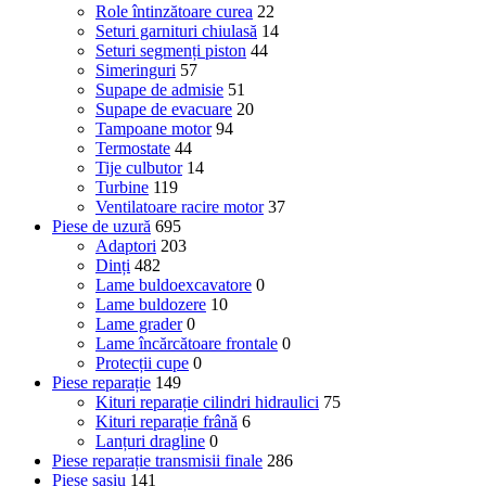
Role întinzătoare curea
22
Seturi garnituri chiulasă
14
Seturi segmenți piston
44
Simeringuri
57
Supape de admisie
51
Supape de evacuare
20
Tampoane motor
94
Termostate
44
Tije culbutor
14
Turbine
119
Ventilatoare racire motor
37
Piese de uzură
695
Adaptori
203
Dinți
482
Lame buldoexcavatore
0
Lame buldozere
10
Lame grader
0
Lame încărcătoare frontale
0
Protecții cupe
0
Piese reparație
149
Kituri reparație cilindri hidraulici
75
Kituri reparație frână
6
Lanțuri dragline
0
Piese reparație transmisii finale
286
Piese șasiu
141