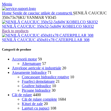
Meniu
Home
Șenile de cauciuc utilaje de construcții
ȘENILĂ CAUCIUC
350x73x76KU YANMAR VIO45
ȘENILĂ CAUCIUC 350x52-5x84W KOBELCO SK032
Back to products
ȘENILĂ CAUCIUC 450x81x78 CATERPILLAR 308
Categorii de produse
Accesorii motor
59
Alternatoare
57
Anvelope agricole și industriale
20
Atașamente hidraulice
71
Concasoare hidraulice rotative
10
Foarfeci demolatoare
21
Graifere hidraulice
10
Picoane hidraulice
30
Căi de rulare
4400
Căi de rulare complete
1684
Kituri de zale
20
Lanțuri cu papuci
108