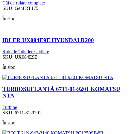
Căi de rulare complete
SKU:
Gehl RT175
În stoc
IDLER UX084E9E HYUNDAI R200
Role de întindere - idlere
SKU:
UX084E9E
În stoc
TURBOSUFLANTĂ 6711-81-9201 KOMATSU
NTA
Turbine
SKU:
6711-81-9201
În stoc