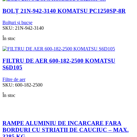
BOLȚ 21N-942-3140 KOMATSU PC1250SP-8R
Bolțuri și bucșe
SKU:
21N-942-3140
În stoc
FILTRU DE AER 600-182-2500 KOMATSU
S6D105
Filtre de aer
SKU:
600-182-2500
În stoc
RAMPE ALUMINIU DE INCARCARE FARA
BORDURI CU STRIATII DE CAUCIUC – MAX.
3285 KG