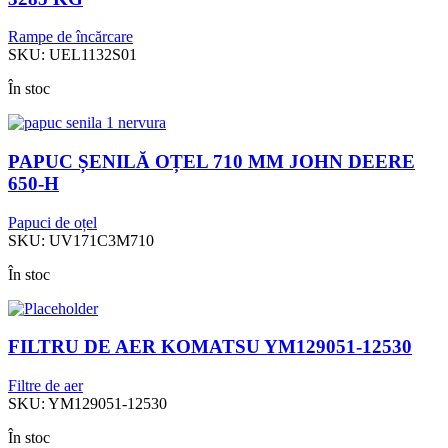
Rampe de încărcare
SKU:
UEL1132S01
În stoc
PAPUC ȘENILĂ OȚEL 710 MM JOHN DEERE
650-H
Papuci de oțel
SKU:
UV171C3M710
În stoc
FILTRU DE AER KOMATSU YM129051-12530
Filtre de aer
SKU:
YM129051-12530
În stoc