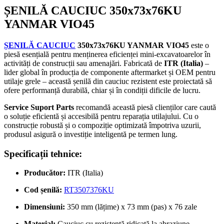
ȘENILĂ CAUCIUC 350x73x76KU
YANMAR VIO45
ȘENILĂ CAUCIUC
350x73x76KU YANMAR VIO45
este o
piesă esențială pentru menținerea eficienței mini-excavatoarelor în
activități de construcții sau amenajări. Fabricată de
ITR (Italia)
–
lider global în producția de componente aftermarket și OEM pentru
utilaje grele – această șenilă din cauciuc rezistent este proiectată să
ofere performanță durabilă, chiar și în condiții dificile de lucru.
Service Suport Parts
recomandă această piesă clienților care caută
o soluție eficientă și accesibilă pentru reparația utilajului. Cu o
construcție robustă și o compoziție optimizată împotriva uzurii,
produsul asigură o investiție inteligentă pe termen lung.
Specificații tehnice:
Producător:
ITR (Italia)
Cod șenilă:
RT3507376KU
Dimensiuni:
350 mm (lățime) x 73 mm (pas) x 76 zale
Material:
Cauciuc cu rezistență ridicată la abraziune