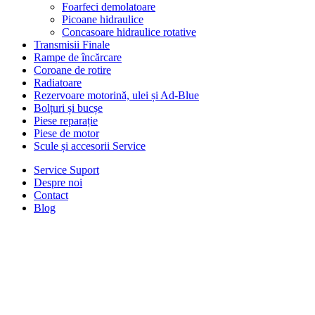
Foarfeci demolatoare
Picoane hidraulice
Concasoare hidraulice rotative
Transmisii Finale
Rampe de încărcare
Coroane de rotire
Radiatoare
Rezervoare motorină, ulei și Ad-Blue
Bolțuri și bucșe
Piese reparație
Piese de motor
Scule și accesorii Service
Service Suport
Despre noi
Contact
Blog