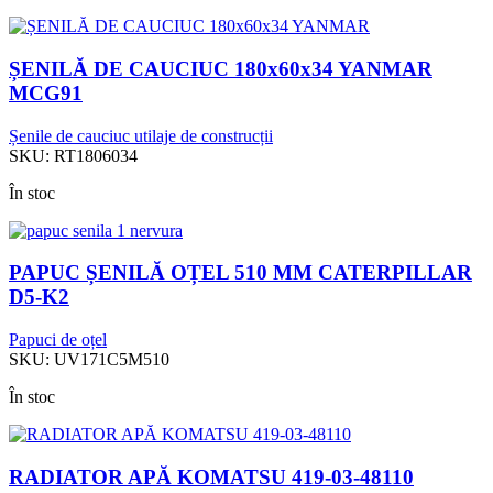
ȘENILĂ DE CAUCIUC 180x60x34 YANMAR
MCG91
Șenile de cauciuc utilaje de construcții
SKU:
RT1806034
În stoc
PAPUC ȘENILĂ OȚEL 510 MM CATERPILLAR
D5-K2
Papuci de oțel
SKU:
UV171C5M510
În stoc
RADIATOR APĂ KOMATSU 419-03-48110