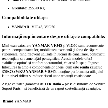
Greutate:
255.40 Kg
Compatibilitate utilaje:
YANMAR:
VIO45, VIO50
Informații suplimentare despre utilajele compatibile:
Mini-excavatoarele
YANMAR VIO45
și
VIO50
sunt recunoscute
pentru compactitatea lor, mobilitatea excelentă și forța de săpare
superioară, fiind frecvent utilizate în lucrări de canalizare, construcții
rezidențiale sau amenajări peisagistice. Aceste modele oferă
stabilitate optimă și confort operatorului, chiar și în spații înguste.
Înlocuirea la timp a componentelor cheie, cum este
șenila cauciuc
350x73x76KU YANMAR VIO45
, menține performanța utilajului
la un nivel ridicat și reduce riscul unor reparații costisitoare.
Alege calitatea garantată de
ITR Italia
– piesă distribuită de Service
Suport Parts – și beneficiază de un raport cost/eficiență avantajos.
Brand
YANMAR