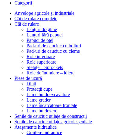
Categorii
Anvelope agricole și industriale
Căi de rulare complete
Căi de rulare
Lanțuri dragline
Lanțuri fără papuci
Papuci de oțel
Pad-uri de cauciuc cu bolțuri
Pad-uri de cauciuc cu cleme
Role inferioare
Role superioare
Steluțe – Sprockets
Role de întindere – idlere
Piese de uzură
Dinți
Protecții cupe
Lame buldoexcavatore
Lame grader
Lame încărcătoare frontale
Lame buldozere
Șenile de cauciuc utilaje de construcții
Șenile de cauciuc utilaje agricole șenilate
Atașamente hidraulice
Graifere hidraulice