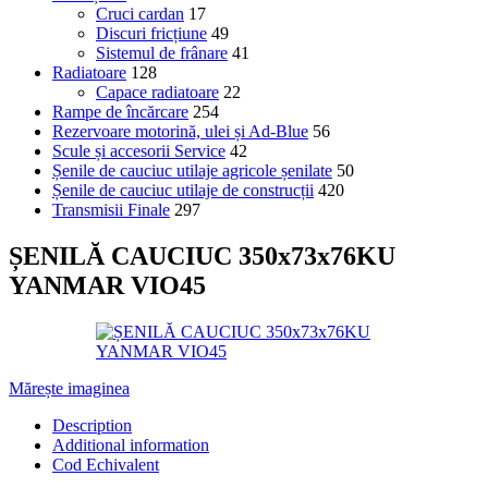
Cruci cardan
17
Discuri fricțiune
49
Sistemul de frânare
41
Radiatoare
128
Capace radiatoare
22
Rampe de încărcare
254
Rezervoare motorină, ulei și Ad-Blue
56
Scule și accesorii Service
42
Șenile de cauciuc utilaje agricole șenilate
50
Șenile de cauciuc utilaje de construcții
420
Transmisii Finale
297
ȘENILĂ CAUCIUC 350x73x76KU
YANMAR VIO45
Mărește imaginea
Description
Additional information
Cod Echivalent