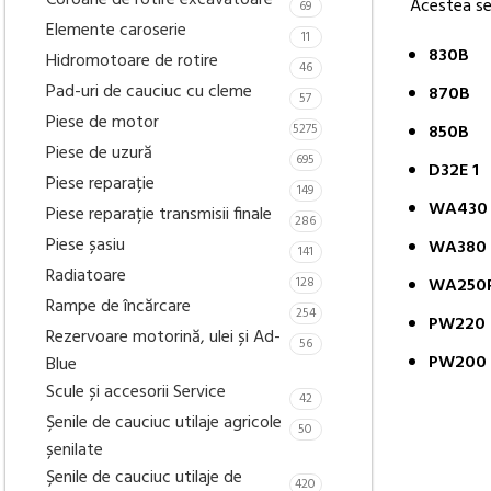
Coroane de rotire excavatoare
Acestea se
69
Elemente caroserie
11
830B
Hidromotoare de rotire
46
Pad-uri de cauciuc cu cleme
870B
57
Piese de motor
5275
850B
Piese de uzură
695
D32E 1
Piese reparație
149
WA430 
Piese reparație transmisii finale
286
Piese șasiu
WA380 
141
Radiatoare
128
WA250P
Rampe de încărcare
254
PW220 
Rezervoare motorină, ulei și Ad-
56
PW200 
Blue
Scule și accesorii Service
42
Șenile de cauciuc utilaje agricole
50
șenilate
Șenile de cauciuc utilaje de
420