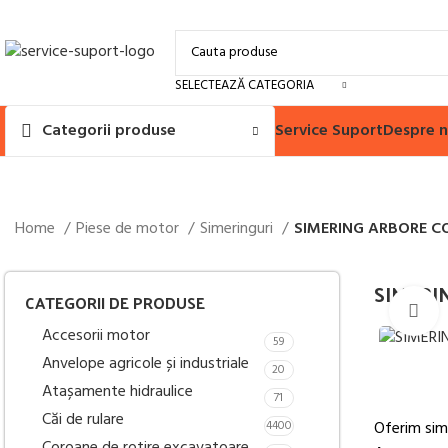
SELECTEAZĂ CATEGORIA
Service Suport
Despre n
Categorii produse
Home
Piese de motor
Simeringuri
SIMERING ARBORE C
SIMERI
CATEGORII DE PRODUSE
M
Accesorii motor
59
Anvelope agricole și industriale
20
Atașamente hidraulice
71
Căi de rulare
4400
Oferim sim