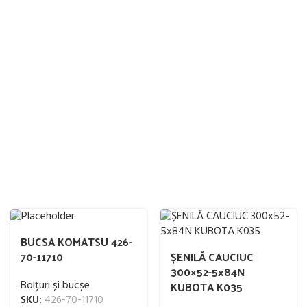
BUCSA KOMATSU 426-
70-11710
ȘENILĂ CAUCIUC
300×52-5x84N
Bolțuri și bucșe
KUBOTA K035
SKU:
426-70-11710