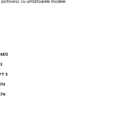
 potrivesc cu următoarele modele:
6E0
3
T 5
7H
7H