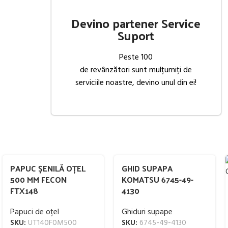
Devino partener Service
Suport
Peste 100
de revânzători sunt mulțumiți de
serviciile noastre, devino unul din ei!
PAPUC ȘENILĂ OȚEL
GHID SUPAPA
500 MM FECON
KOMATSU 6745-49-
FTX148
4130
Papuci de oțel
Ghiduri supape
SKU:
UT140F0M500
SKU:
6745-49-4130