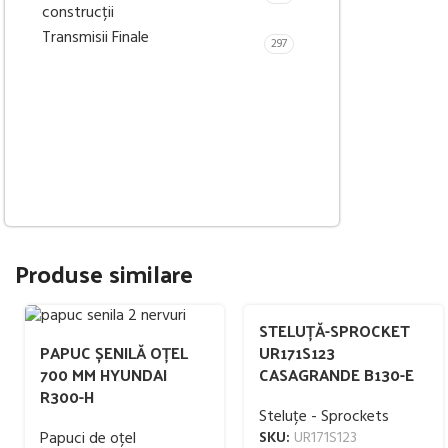
construcții
Transmisii Finale
297
Produse similare
STELUȚĂ-SPROCKET
PAPUC ȘENILĂ OȚEL
UR171S123
700 MM HYUNDAI
CASAGRANDE B130-E
R300-H
Steluțe - Sprockets
Papuci de oțel
SKU:
UR171S123