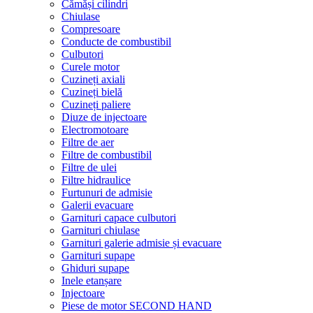
Cămăși cilindri
Chiulase
Compresoare
Conducte de combustibil
Culbutori
Curele motor
Cuzineți axiali
Cuzineți bielă
Cuzineți paliere
Diuze de injectoare
Electromotoare
Filtre de aer
Filtre de combustibil
Filtre de ulei
Filtre hidraulice
Furtunuri de admisie
Galerii evacuare
Garnituri capace culbutori
Garnituri chiulase
Garnituri galerie admisie și evacuare
Garnituri supape
Ghiduri supape
Inele etanșare
Injectoare
Piese de motor SECOND HAND