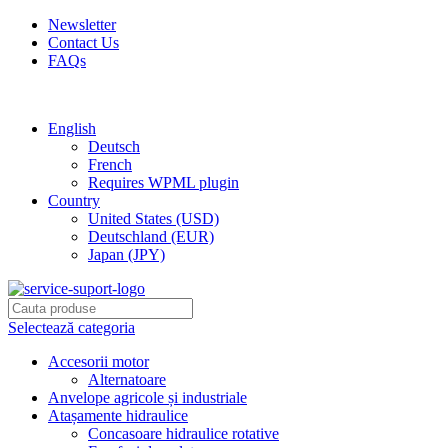
Newsletter
Contact Us
FAQs
Free shipping for all orders of $150
English
Deutsch
French
Requires WPML plugin
Country
United States (USD)
Deutschland (EUR)
Japan (JPY)
Selectează categoria
Accesorii motor
Alternatoare
Anvelope agricole și industriale
Atașamente hidraulice
Concasoare hidraulice rotative