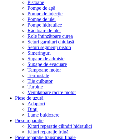
Pistoane
Pompe de apă
Pompe de injecție
Pompe de ulei
Pompe hidraulice
Răcitoare de ulei
Role întinzătoare curea
Seturi garnituri chiulasă
Seturi segmenți piston
Simeringuri
Supape de admisie
Supape de evacuare
Tampoane motor
Termostate
Tije culbutor
Turbine
Ventilatoare racire motor
Piese de uzură
Adaptori
Dinți
Lame buldozere
Piese reparație
Kituri reparație cilindri hidraulici
Kituri reparație frână
Piese reparație transmisii finale