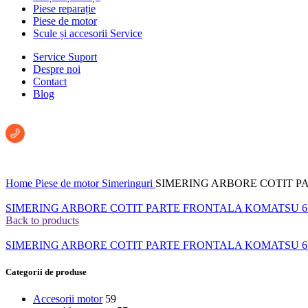
Piese reparație
Piese de motor
Scule și accesorii Service
Service Suport
Despre noi
Contact
Blog
Întreabă un consultant:
+40 722 222 293
Home
Piese de motor
Simeringuri
SIMERING ARBORE COTIT PA
SIMERING ARBORE COTIT PARTE FRONTALA KOMATSU 671
Back to products
SIMERING ARBORE COTIT PARTE FRONTALA KOMATSU 612
Categorii de produse
Accesorii motor
59