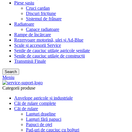
Piese șasiu
Cruci cardan
Discuri fricțiune
Sistemul de frânare
Radiatoare
Capace radiatoare
Rampe de încărcare
Rezervoare motorină, ulei și Ad-Blue
Scule și accesorii Service
Șenile de cauciuc utilaje agricole șenilate
Șenile de cauciuc utilaje de construcții
Transmisii Finale
Search
Meniu
Categorii produse
Anvelope agricole și industriale
Căi de rulare complete
Căi de rulare
Lanțuri dragline
Lanțuri fără papuci
Papuci de oțel
Pad-uri de cauciuc cu bolțuri