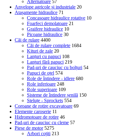
Alternatoare
57
Anvelope agricole și industriale
20
Atașamente hidraulice
71
Concasoare hidraulice rotative
10
Foarfeci demolatoare
21
Graifere hidraulice
10
Picoane hidraulice
30
Căi de rulare
4400
Căi de rulare complete
1684
Kituri de zale
20
Lanțuri cu papuci
108
Lanțuri fără papuci
219
Pad-uri de cauciuc cu bolțuri
54
Papuci de oțel
574
Role de întindere - idlere
680
Role inferioare
248
Role superioare
109
Sisteme de întindere șenilă
150
Steluțe - Sprockets
554
Coroane de rotire excavatoare
69
Elemente caroserie
11
Hidromotoare de rotire
46
Pad-uri de cauciuc cu cleme
57
Piese de motor
5275
Arbori coțiti
213