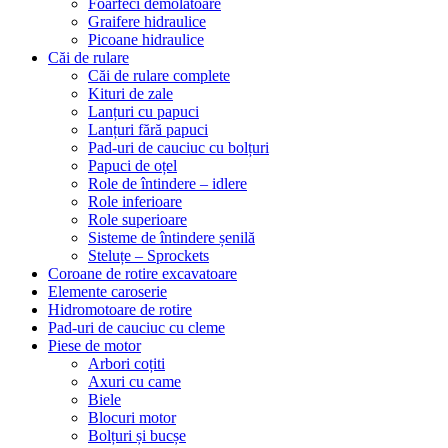
Foarfeci demolatoare
Graifere hidraulice
Picoane hidraulice
Căi de rulare
Căi de rulare complete
Kituri de zale
Lanțuri cu papuci
Lanțuri fără papuci
Pad-uri de cauciuc cu bolțuri
Papuci de oțel
Role de întindere – idlere
Role inferioare
Role superioare
Sisteme de întindere șenilă
Steluțe – Sprockets
Coroane de rotire excavatoare
Elemente caroserie
Hidromotoare de rotire
Pad-uri de cauciuc cu cleme
Piese de motor
Arbori coțiti
Axuri cu came
Biele
Blocuri motor
Bolțuri și bucșe