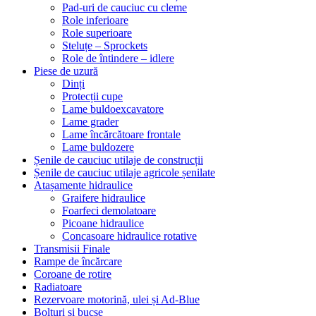
Pad-uri de cauciuc cu cleme
Role inferioare
Role superioare
Steluțe – Sprockets
Role de întindere – idlere
Piese de uzură
Dinți
Protecții cupe
Lame buldoexcavatore
Lame grader
Lame încărcătoare frontale
Lame buldozere
Șenile de cauciuc utilaje de construcții
Șenile de cauciuc utilaje agricole șenilate
Atașamente hidraulice
Graifere hidraulice
Foarfeci demolatoare
Picoane hidraulice
Concasoare hidraulice rotative
Transmisii Finale
Rampe de încărcare
Coroane de rotire
Radiatoare
Rezervoare motorină, ulei și Ad-Blue
Bolțuri și bucșe