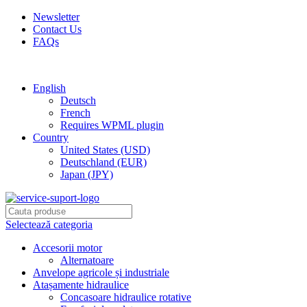
Newsletter
Contact Us
FAQs
Free shipping for all orders of $150
English
Deutsch
French
Requires WPML plugin
Country
United States (USD)
Deutschland (EUR)
Japan (JPY)
Selectează categoria
Accesorii motor
Alternatoare
Anvelope agricole și industriale
Atașamente hidraulice
Concasoare hidraulice rotative