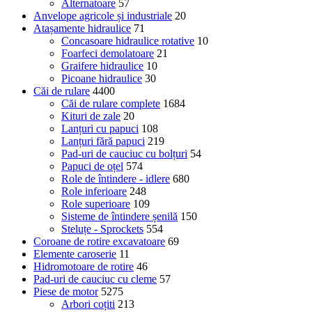
Alternatoare
57
Anvelope agricole și industriale
20
Atașamente hidraulice
71
Concasoare hidraulice rotative
10
Foarfeci demolatoare
21
Graifere hidraulice
10
Picoane hidraulice
30
Căi de rulare
4400
Căi de rulare complete
1684
Kituri de zale
20
Lanțuri cu papuci
108
Lanțuri fără papuci
219
Pad-uri de cauciuc cu bolțuri
54
Papuci de oțel
574
Role de întindere - idlere
680
Role inferioare
248
Role superioare
109
Sisteme de întindere șenilă
150
Steluțe - Sprockets
554
Coroane de rotire excavatoare
69
Elemente caroserie
11
Hidromotoare de rotire
46
Pad-uri de cauciuc cu cleme
57
Piese de motor
5275
Arbori coțiti
213