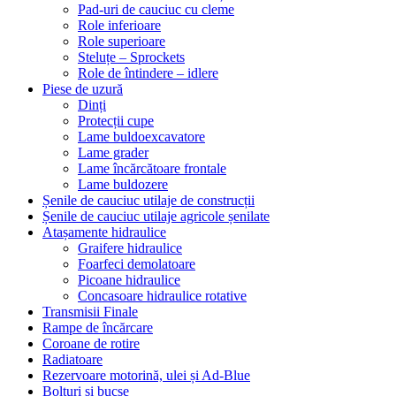
Pad-uri de cauciuc cu cleme
Role inferioare
Role superioare
Steluțe – Sprockets
Role de întindere – idlere
Piese de uzură
Dinți
Protecții cupe
Lame buldoexcavatore
Lame grader
Lame încărcătoare frontale
Lame buldozere
Șenile de cauciuc utilaje de construcții
Șenile de cauciuc utilaje agricole șenilate
Atașamente hidraulice
Graifere hidraulice
Foarfeci demolatoare
Picoane hidraulice
Concasoare hidraulice rotative
Transmisii Finale
Rampe de încărcare
Coroane de rotire
Radiatoare
Rezervoare motorină, ulei și Ad-Blue
Bolțuri și bucșe