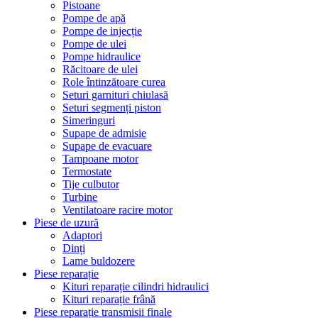
Pistoane
Pompe de apă
Pompe de injecție
Pompe de ulei
Pompe hidraulice
Răcitoare de ulei
Role întinzătoare curea
Seturi garnituri chiulasă
Seturi segmenți piston
Simeringuri
Supape de admisie
Supape de evacuare
Tampoane motor
Termostate
Tije culbutor
Turbine
Ventilatoare racire motor
Piese de uzură
Adaptori
Dinți
Lame buldozere
Piese reparație
Kituri reparație cilindri hidraulici
Kituri reparație frână
Piese reparație transmisii finale