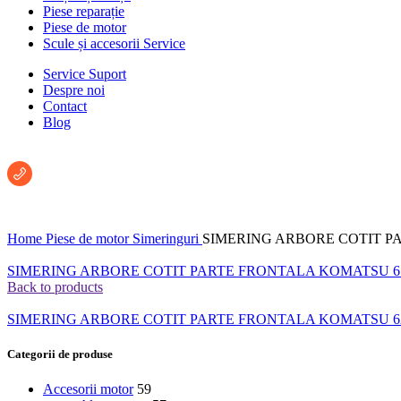
Piese reparație
Piese de motor
Scule și accesorii Service
Service Suport
Despre noi
Contact
Blog
Întreabă un consultant:
+40 722 222 293
Home
Piese de motor
Simeringuri
SIMERING ARBORE COTIT P
SIMERING ARBORE COTIT PARTE FRONTALA KOMATSU 67
Back to products
SIMERING ARBORE COTIT PARTE FRONTALA KOMATSU 621
Categorii de produse
Accesorii motor
59