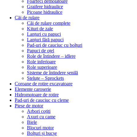
Foarfeci demolatoare
Graifere hidraulice
Picoane hidraulice
Căi de rulare
Căi de rulare complete
Kituri de zale
Lanțuri cu papuci
Lanțuri fără papuci
Pad-uri de cauciuc cu bolțuri
Papuci de oțel
Role de întindere – idlere
Role inferioare
Role superioare
Sisteme de întindere șenilă
Steluțe – Sprockets
Coroane de rotire excavatoare
Elemente caroserie
Hidromotoare de rotire
Pad-uri de cauciuc cu cleme
Piese de motor
Arbori coțiti
Axuri cu came
Biele
Blocuri motor
Bolțuri și bucșe