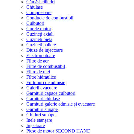
Cămăși cilindri
Chiulase
Compresoare
Conducte de combustibil
Culbutori
Curele motor
Cuzineți axiali
Cuzineți bielă
Cuzineți paliere
Diuze de injectoare
Electromotoare
Filtre de aer
Filtre de combustibil
Filtre de ulei
Filtre hidraulice
Furtunuri de admisie
Galerii evacuare
Garnituri capace culbutori
Garnituri chiulase
Garnituri galerie admisie și evacuare
Garnituri supape
Ghiduri supape
Inele etanșare
Injectoare
Piese de motor SECOND HAND