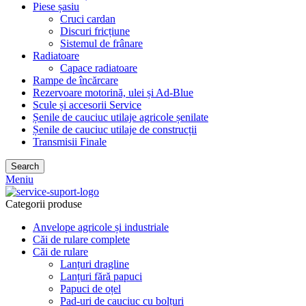
Piese șasiu
Cruci cardan
Discuri fricțiune
Sistemul de frânare
Radiatoare
Capace radiatoare
Rampe de încărcare
Rezervoare motorină, ulei și Ad-Blue
Scule și accesorii Service
Șenile de cauciuc utilaje agricole șenilate
Șenile de cauciuc utilaje de construcții
Transmisii Finale
Search
Meniu
Categorii produse
Anvelope agricole și industriale
Căi de rulare complete
Căi de rulare
Lanțuri dragline
Lanțuri fără papuci
Papuci de oțel
Pad-uri de cauciuc cu bolțuri