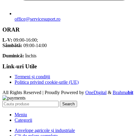
office@servicesuport.ro
ORAR
L-V:
09:00-16:00;
Sâmbătă:
09:00-14:00
Duminică:
închis
Link-uri Utile
Termeni și condiții
Politica privind cookie-urile (UE)
All Rights Reserved | Proudly Powered by
OneDigital
&
Brahma
bit
Search
Meniu
Categorii
Anvelope agricole și industriale
Căi de rulare complete