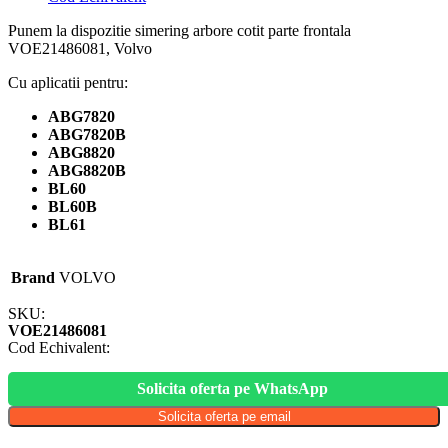
Punem la dispozitie simering arbore cotit parte frontala
VOE21486081, Volvo
Cu aplicatii pentru:
ABG7820
ABG7820B
ABG8820
ABG8820B
BL60
BL60B
BL61
Brand
VOLVO
SKU:
VOE21486081
Cod Echivalent:
Solicita oferta pe WhatsApp
Solicita oferta pe email