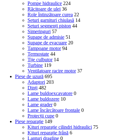
Pompe hidraulice
224
Răcitoare de ulei
36
Role întinzătoare curea
22
Seturi garnituri chiulasă
14
Seturi segmenți piston
44
Simeringuri
57
Supape de admisie
51
Supape de evacuare
20
Tampoane motor
94
Termostate
44
Tije culbutor
14
Turbine
119
Ventilatoare racire motor
37
Piese de uzură
695
Adaptori
203
Dinți
482
Lame buldoexcavatore
0
Lame buldozere
10
Lame grader
0
Lame încărcătoare frontale
0
Protecții cupe
0
Piese reparație
149
Kituri reparație cilindri hidraulici
75
Kituri reparație frână
6
Lanțuri dragline
0