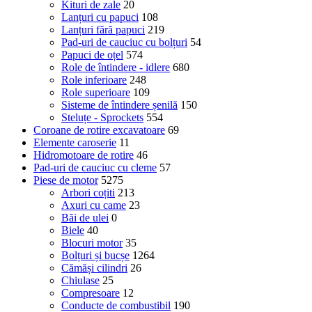
Kituri de zale
20
Lanțuri cu papuci
108
Lanțuri fără papuci
219
Pad-uri de cauciuc cu bolțuri
54
Papuci de oțel
574
Role de întindere - idlere
680
Role inferioare
248
Role superioare
109
Sisteme de întindere șenilă
150
Steluțe - Sprockets
554
Coroane de rotire excavatoare
69
Elemente caroserie
11
Hidromotoare de rotire
46
Pad-uri de cauciuc cu cleme
57
Piese de motor
5275
Arbori coțiti
213
Axuri cu came
23
Băi de ulei
0
Biele
40
Blocuri motor
35
Bolțuri și bucșe
1264
Cămăși cilindri
26
Chiulase
25
Compresoare
12
Conducte de combustibil
190