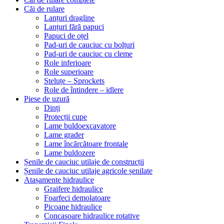
Căi de rulare
Lanțuri dragline
Lanțuri fără papuci
Papuci de oțel
Pad-uri de cauciuc cu bolțuri
Pad-uri de cauciuc cu cleme
Role inferioare
Role superioare
Steluțe – Sprockets
Role de întindere – idlere
Piese de uzură
Dinți
Protecții cupe
Lame buldoexcavatore
Lame grader
Lame încărcătoare frontale
Lame buldozere
Șenile de cauciuc utilaje de construcții
Șenile de cauciuc utilaje agricole șenilate
Atașamente hidraulice
Graifere hidraulice
Foarfeci demolatoare
Picoane hidraulice
Concasoare hidraulice rotative