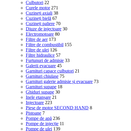
Culbutori
22
Curele motor
271
Cuzineți axiali
38
Cuzineți bielă
67
Cuzineți paliere
70
Diuze de injectoare
30
Electromotoare
80
Filtre de aer
173
Filtre de combustibil
155
Filtre de ulei
126
Filtre hidraulice
57
Furtunuri de admisie
33
Galerii evacuare
45
Garnituri capace culbutori
21
Garnituri chiulase
75
Garnituri galerie admisie și evacuare
73
Garnituri supape
18
Ghiduri supape
30
Inele etanșare
21
Injectoare
223
Piese de motor SECOND HAND
8
Pistoane
7
Pompe de apă
236
Pompe de injecție
11
Pompe de ulei
139