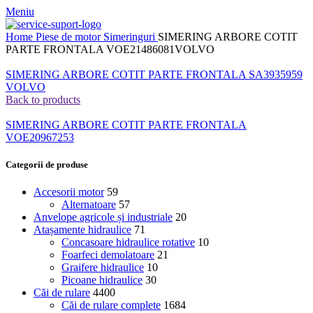
Meniu
Home
Piese de motor
Simeringuri
SIMERING ARBORE COTIT
PARTE FRONTALA VOE21486081VOLVO
SIMERING ARBORE COTIT PARTE FRONTALA SA3935959
VOLVO
Back to products
SIMERING ARBORE COTIT PARTE FRONTALA
VOE20967253
Categorii de produse
Accesorii motor
59
Alternatoare
57
Anvelope agricole și industriale
20
Atașamente hidraulice
71
Concasoare hidraulice rotative
10
Foarfeci demolatoare
21
Graifere hidraulice
10
Picoane hidraulice
30
Căi de rulare
4400
Căi de rulare complete
1684