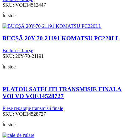
SKU:
VOE14512447
În stoc
BUCȘĂ 20Y-70-21191 KOMATSU PC220LL
Bolțuri și bucșe
SKU:
20Y-70-21191
În stoc
PLATOU SATELITI TRANSMISIE FINALA
VOLVO VOE14528727
Piese reparație transmisii finale
SKU:
VOE14528727
În stoc