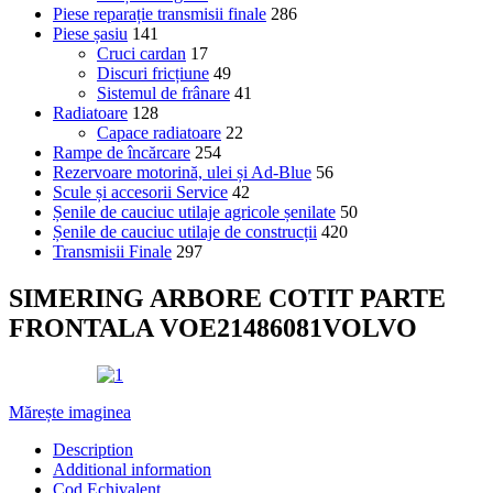
Piese reparație transmisii finale
286
Piese șasiu
141
Cruci cardan
17
Discuri fricțiune
49
Sistemul de frânare
41
Radiatoare
128
Capace radiatoare
22
Rampe de încărcare
254
Rezervoare motorină, ulei și Ad-Blue
56
Scule și accesorii Service
42
Șenile de cauciuc utilaje agricole șenilate
50
Șenile de cauciuc utilaje de construcții
420
Transmisii Finale
297
SIMERING ARBORE COTIT PARTE
FRONTALA VOE21486081VOLVO
Mărește imaginea
Description
Additional information
Cod Echivalent