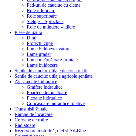
Pad-uri de cauciuc cu cleme
Role inferioare
Role superioare
Steluțe – Sprockets
Role de întindere – idlere
Piese de uzură
Dinți
Protecții cupe
Lame buldoexcavatore
Lame grader
Lame încărcătoare frontale
Lame buldozere
Șenile de cauciuc utilaje de construcții
Șenile de cauciuc utilaje agricole șenilate
Atașamente hidraulice
Graifere hidraulice
Foarfeci demolatoare
Picoane hidraulice
Concasoare hidraulice rotative
Transmisii Finale
Rampe de încărcare
Coroane de rotire
Radiatoare
Rezervoare motorină, ulei și Ad-Blue