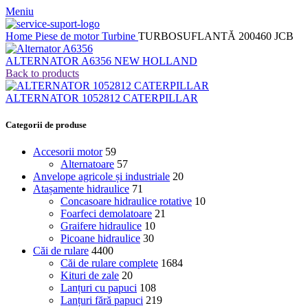
Meniu
Home
Piese de motor
Turbine
TURBOSUFLANTĂ 200460 JCB
ALTERNATOR A6356 NEW HOLLAND
Back to products
ALTERNATOR 1052812 CATERPILLAR
Categorii de produse
Accesorii motor
59
Alternatoare
57
Anvelope agricole și industriale
20
Atașamente hidraulice
71
Concasoare hidraulice rotative
10
Foarfeci demolatoare
21
Graifere hidraulice
10
Picoane hidraulice
30
Căi de rulare
4400
Căi de rulare complete
1684
Kituri de zale
20
Lanțuri cu papuci
108
Lanțuri fără papuci
219