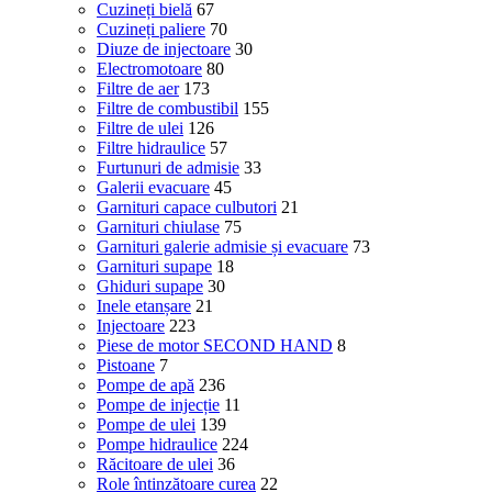
Cuzineți bielă
67
Cuzineți paliere
70
Diuze de injectoare
30
Electromotoare
80
Filtre de aer
173
Filtre de combustibil
155
Filtre de ulei
126
Filtre hidraulice
57
Furtunuri de admisie
33
Galerii evacuare
45
Garnituri capace culbutori
21
Garnituri chiulase
75
Garnituri galerie admisie și evacuare
73
Garnituri supape
18
Ghiduri supape
30
Inele etanșare
21
Injectoare
223
Piese de motor SECOND HAND
8
Pistoane
7
Pompe de apă
236
Pompe de injecție
11
Pompe de ulei
139
Pompe hidraulice
224
Răcitoare de ulei
36
Role întinzătoare curea
22