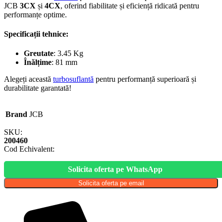
JCB
3CX
și
4CX
, oferind fiabilitate și eficiență ridicată pentru
performanțe optime.
Specificații tehnice:
Greutate
: 3.45 Kg
Înălțime
: 81 mm
Alegeți această
turbosuflantă
pentru performanță superioară și
durabilitate garantată!
Brand
JCB
SKU:
200460
Cod Echivalent:
Solicita oferta pe WhatsApp
Solicita oferta pe email