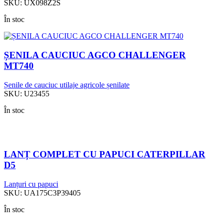
SKU:
UX098Z2S
În stoc
ȘENILA CAUCIUC AGCO CHALLENGER
MT740
Șenile de cauciuc utilaje agricole șenilate
SKU:
U23455
În stoc
LANȚ COMPLET CU PAPUCI CATERPILLAR
D5
Lanțuri cu papuci
SKU:
UA175C3P39405
În stoc