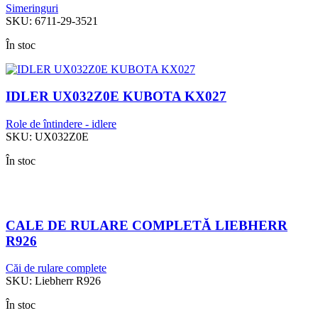
Simeringuri
SKU:
6711-29-3521
În stoc
IDLER UX032Z0E KUBOTA KX027
Role de întindere - idlere
SKU:
UX032Z0E
În stoc
CALE DE RULARE COMPLETĂ LIEBHERR
R926
Căi de rulare complete
SKU:
Liebherr R926
În stoc