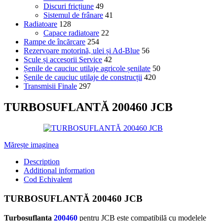
Discuri fricțiune
49
Sistemul de frânare
41
Radiatoare
128
Capace radiatoare
22
Rampe de încărcare
254
Rezervoare motorină, ulei și Ad-Blue
56
Scule și accesorii Service
42
Șenile de cauciuc utilaje agricole șenilate
50
Șenile de cauciuc utilaje de construcții
420
Transmisii Finale
297
TURBOSUFLANTĂ 200460 JCB
Mărește imaginea
Description
Additional information
Cod Echivalent
TURBOSUFLANTĂ 200460 JCB
Turbosuflanta
200460
pentru JCB este compatibilă cu modelele