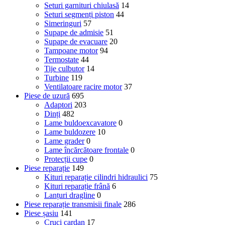
Seturi garnituri chiulasă
14
Seturi segmenți piston
44
Simeringuri
57
Supape de admisie
51
Supape de evacuare
20
Tampoane motor
94
Termostate
44
Tije culbutor
14
Turbine
119
Ventilatoare racire motor
37
Piese de uzură
695
Adaptori
203
Dinți
482
Lame buldoexcavatore
0
Lame buldozere
10
Lame grader
0
Lame încărcătoare frontale
0
Protecții cupe
0
Piese reparație
149
Kituri reparație cilindri hidraulici
75
Kituri reparație frână
6
Lanțuri dragline
0
Piese reparație transmisii finale
286
Piese șasiu
141
Cruci cardan
17