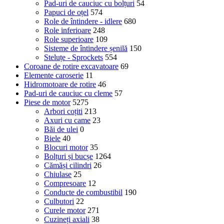
Pad-uri de cauciuc cu bolțuri
54
Papuci de oțel
574
Role de întindere - idlere
680
Role inferioare
248
Role superioare
109
Sisteme de întindere șenilă
150
Steluțe - Sprockets
554
Coroane de rotire excavatoare
69
Elemente caroserie
11
Hidromotoare de rotire
46
Pad-uri de cauciuc cu cleme
57
Piese de motor
5275
Arbori coțiti
213
Axuri cu came
23
Băi de ulei
0
Biele
40
Blocuri motor
35
Bolțuri și bucșe
1264
Cămăși cilindri
26
Chiulase
25
Compresoare
12
Conducte de combustibil
190
Culbutori
22
Curele motor
271
Cuzineți axiali
38