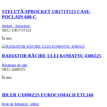
STELUȚĂ-SPROCKET UR171T123 CASE-
POCLAIN 688-C
Steluțe - Sprockets
SKU:
UR171T123
În stoc
RADIATOR RĂCIRE ULEI KOMATSU 4386525
Răcitoare de ulei
SKU:
4386525
În stoc
IDLER UX098Z2S EUROCOMACH ETL160
Role de întindere - idlere