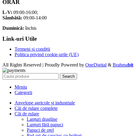
ORAR
L-V:
09:00-16:00;
Sâmbătă:
09:00-14:00
Duminică:
închis
Link-uri Utile
Termeni și condiții
Politica privind cookie-urile (UE)
All Rights Reserved | Proudly Powered by
OneDigital
&
Brahma
bit
Search
Meniu
Categorii
Anvelope agricole și industriale
Căi de rulare complete
Căi de rulare
Lanțuri dragline
Lanțuri fără papuci
Papuci de oțel
Pad-uri de cauciuc cu bolțuri