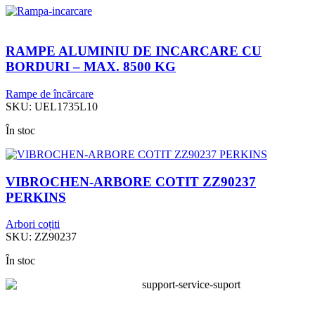
RAMPE ALUMINIU DE INCARCARE CU
BORDURI – MAX. 8500 KG
Rampe de încărcare
SKU:
UEL1735L10
În stoc
VIBROCHEN-ARBORE COTIT ZZ90237
PERKINS
Arbori coțiti
SKU:
ZZ90237
În stoc