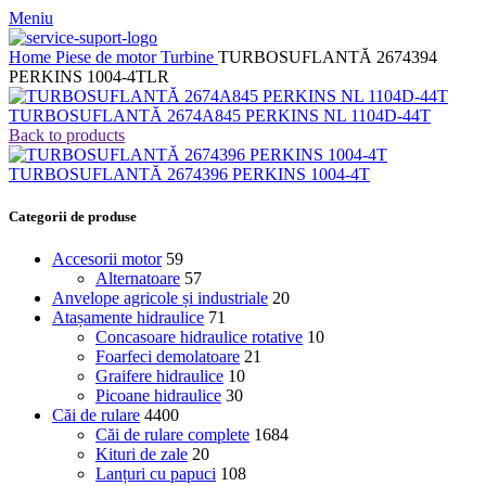
Meniu
Home
Piese de motor
Turbine
TURBOSUFLANTĂ 2674394
PERKINS 1004-4TLR
TURBOSUFLANTĂ 2674A845 PERKINS NL 1104D-44T
Back to products
TURBOSUFLANTĂ 2674396 PERKINS 1004-4T
Categorii de produse
Accesorii motor
59
Alternatoare
57
Anvelope agricole și industriale
20
Atașamente hidraulice
71
Concasoare hidraulice rotative
10
Foarfeci demolatoare
21
Graifere hidraulice
10
Picoane hidraulice
30
Căi de rulare
4400
Căi de rulare complete
1684
Kituri de zale
20
Lanțuri cu papuci
108