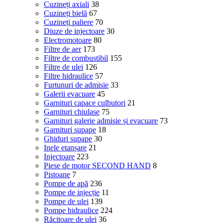
Cuzineți axiali
38
Cuzineți bielă
67
Cuzineți paliere
70
Diuze de injectoare
30
Electromotoare
80
Filtre de aer
173
Filtre de combustibil
155
Filtre de ulei
126
Filtre hidraulice
57
Furtunuri de admisie
33
Galerii evacuare
45
Garnituri capace culbutori
21
Garnituri chiulase
75
Garnituri galerie admisie și evacuare
73
Garnituri supape
18
Ghiduri supape
30
Inele etanșare
21
Injectoare
223
Piese de motor SECOND HAND
8
Pistoane
7
Pompe de apă
236
Pompe de injecție
11
Pompe de ulei
139
Pompe hidraulice
224
Răcitoare de ulei
36