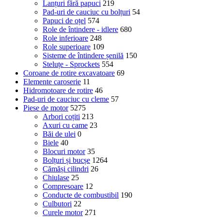
Lanțuri fără papuci
219
Pad-uri de cauciuc cu bolțuri
54
Papuci de oțel
574
Role de întindere - idlere
680
Role inferioare
248
Role superioare
109
Sisteme de întindere șenilă
150
Steluțe - Sprockets
554
Coroane de rotire excavatoare
69
Elemente caroserie
11
Hidromotoare de rotire
46
Pad-uri de cauciuc cu cleme
57
Piese de motor
5275
Arbori coțiti
213
Axuri cu came
23
Băi de ulei
0
Biele
40
Blocuri motor
35
Bolțuri și bucșe
1264
Cămăși cilindri
26
Chiulase
25
Compresoare
12
Conducte de combustibil
190
Culbutori
22
Curele motor
271