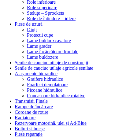
Role inferioare
Role superioare
Steluțe – Sprockets
Role de întindere – idlere
Piese de uzură
Dinți
Protecții cupe
Lame buldoexcavatore
Lame grader
Lame încărcătoare frontale
Lame buldozere
Șenile de cauciuc utilaje de construcții
Șenile de cauciuc utilaje agricole șenilate
Atașamente hidraulice
Graifere hidraulice
Foarfeci demolatoare
Picoane hidraulice
Concasoare hidraulice rotative
Transmisii Finale
Rampe de încărcare
Coroane de rotire
Radiatoare
Rezervoare motorină, ulei și Ad-Blue
Bolțuri și bucșe
Piese reparație