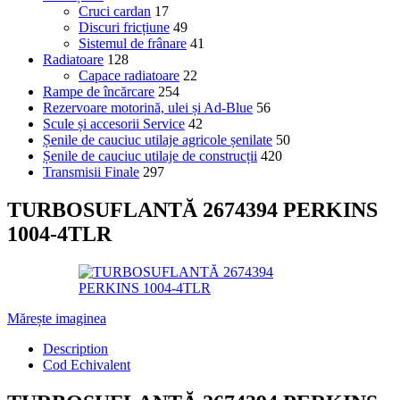
Cruci cardan
17
Discuri fricțiune
49
Sistemul de frânare
41
Radiatoare
128
Capace radiatoare
22
Rampe de încărcare
254
Rezervoare motorină, ulei și Ad-Blue
56
Scule și accesorii Service
42
Șenile de cauciuc utilaje agricole șenilate
50
Șenile de cauciuc utilaje de construcții
420
Transmisii Finale
297
TURBOSUFLANTĂ 2674394 PERKINS
1004-4TLR
Mărește imaginea
Description
Cod Echivalent