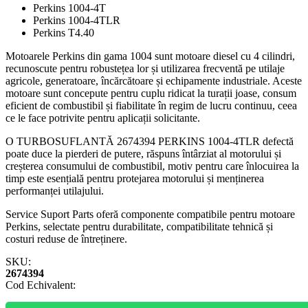
Perkins 1004-4T
Perkins 1004-4TLR
Perkins T4.40
Motoarele Perkins din gama 1004 sunt motoare diesel cu 4 cilindri,
recunoscute pentru robustețea lor și utilizarea frecventă pe utilaje
agricole, generatoare, încărcătoare și echipamente industriale. Aceste
motoare sunt concepute pentru cuplu ridicat la turații joase, consum
eficient de combustibil și fiabilitate în regim de lucru continuu, ceea
ce le face potrivite pentru aplicații solicitante.
O TURBOSUFLANTĂ 2674394 PERKINS 1004-4TLR defectă
poate duce la pierderi de putere, răspuns întârziat al motorului și
creșterea consumului de combustibil, motiv pentru care înlocuirea la
timp este esențială pentru protejarea motorului și menținerea
performanței utilajului.
Service Suport Parts oferă componente compatibile pentru motoare
Perkins, selectate pentru durabilitate, compatibilitate tehnică și
costuri reduse de întreținere.
SKU:
2674394
Cod Echivalent: