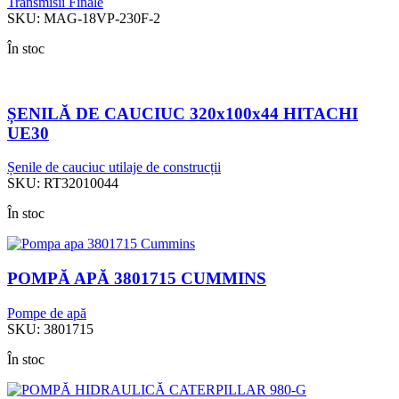
Transmisii Finale
SKU:
MAG-18VP-230F-2
În stoc
ȘENILĂ DE CAUCIUC 320x100x44 HITACHI
UE30
Șenile de cauciuc utilaje de construcții
SKU:
RT32010044
În stoc
POMPĂ APĂ 3801715 CUMMINS
Pompe de apă
SKU:
3801715
În stoc