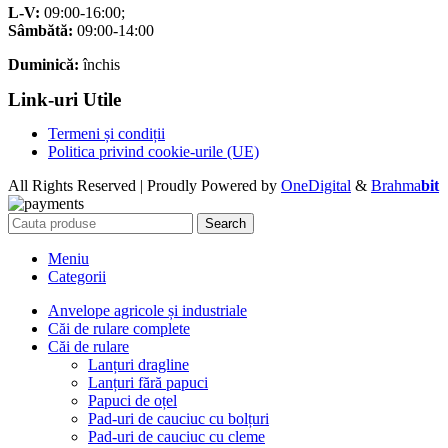
L-V:
09:00-16:00;
Sâmbătă:
09:00-14:00
Duminică:
închis
Link-uri Utile
Termeni și condiții
Politica privind cookie-urile (UE)
All Rights Reserved | Proudly Powered by
OneDigital
&
Brahma
bit
Search
Meniu
Categorii
Anvelope agricole și industriale
Căi de rulare complete
Căi de rulare
Lanțuri dragline
Lanțuri fără papuci
Papuci de oțel
Pad-uri de cauciuc cu bolțuri
Pad-uri de cauciuc cu cleme