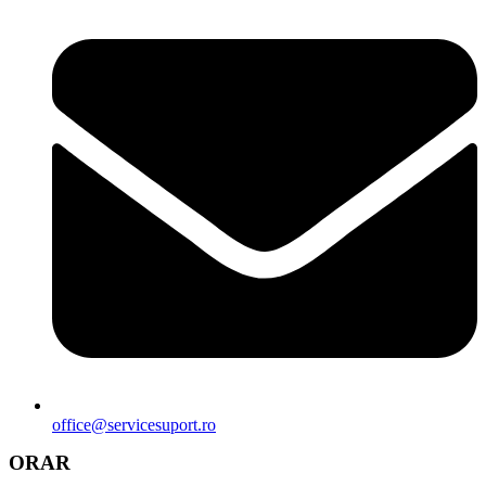
office@servicesuport.ro
ORAR