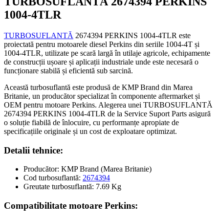
TURBOSUFLANTĂ 2674394 PERKINS
1004-4TLR
TURBOSUFLANTĂ
2674394 PERKINS 1004-4TLR este
proiectată pentru motoarele diesel Perkins din seriile 1004-4T și
1004-4TLR, utilizate pe scară largă în utilaje agricole, echipamente
de construcții ușoare și aplicații industriale unde este necesară o
funcționare stabilă și eficientă sub sarcină.
Această turbosuflantă este produsă de KMP Brand din Marea
Britanie, un producător specializat în componente aftermarket și
OEM pentru motoare Perkins. Alegerea unei TURBOSUFLANTĂ
2674394 PERKINS 1004-4TLR de la Service Suport Parts asigură
o soluție fiabilă de înlocuire, cu performanțe apropiate de
specificațiile originale și un cost de exploatare optimizat.
Detalii tehnice:
Producător: KMP Brand (Marea Britanie)
Cod turbosuflantă:
2674394
Greutate turbosuflantă: 7.69 Kg
Compatibilitate motoare Perkins: