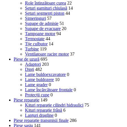
Role întinzătoare curea
22
Seturi garnituri chiulasă
14
Seturi segmenți piston
44
Simeringuri
57
Supape de admisie
51
Supape de evacuare
20
Tampoane motor
94
Termostate
44
Tije culbutor
14
Turbine
119
Ventilatoare racire motor
37
Piese de uzură
695
Adaptori
203
Dinți
482
Lame buldoexcavatore
0
Lame buldozere
10
Lame grader
0
Lame încărcătoare frontale
0
Protecții cupe
0
Piese reparație
149
Kituri reparație cilindri hidraulici
75
Kituri reparație frână
6
Lanțuri dragline
0
Piese reparație transmisii finale
286
Piese șasiu
141