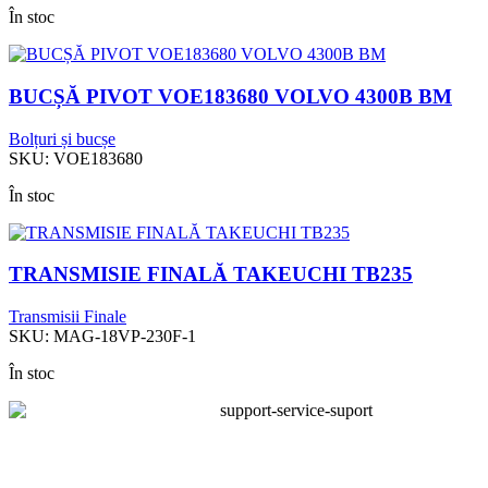
În stoc
BUCȘĂ PIVOT VOE183680 VOLVO 4300B BM
Bolțuri și bucșe
SKU:
VOE183680
În stoc
TRANSMISIE FINALĂ TAKEUCHI TB235
Transmisii Finale
SKU:
MAG-18VP-230F-1
În stoc