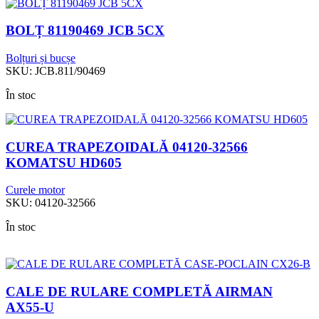
BOLȚ 81190469 JCB 5CX
Bolțuri și bucșe
SKU:
JCB.811/90469
În stoc
CUREA TRAPEZOIDALĂ 04120-32566
KOMATSU HD605
Curele motor
SKU:
04120-32566
În stoc
CALE DE RULARE COMPLETĂ AIRMAN
AX55-U