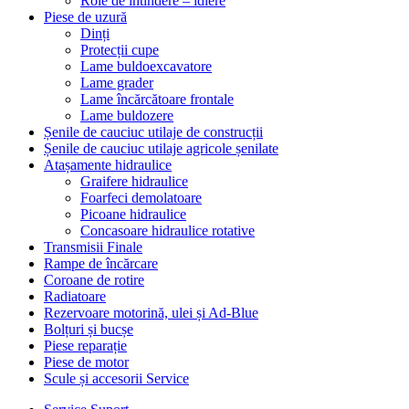
Role de întindere – idlere
Piese de uzură
Dinți
Protecții cupe
Lame buldoexcavatore
Lame grader
Lame încărcătoare frontale
Lame buldozere
Șenile de cauciuc utilaje de construcții
Șenile de cauciuc utilaje agricole șenilate
Atașamente hidraulice
Graifere hidraulice
Foarfeci demolatoare
Picoane hidraulice
Concasoare hidraulice rotative
Transmisii Finale
Rampe de încărcare
Coroane de rotire
Radiatoare
Rezervoare motorină, ulei și Ad-Blue
Bolțuri și bucșe
Piese reparație
Piese de motor
Scule și accesorii Service