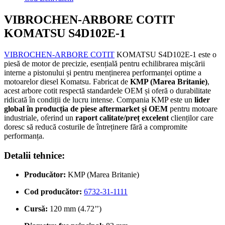
VIBROCHEN-ARBORE COTIT
KOMATSU S4D102E-1
VIBROCHEN-ARBORE COTIT
KOMATSU S4D102E-1 este o
piesă de motor de precizie, esențială pentru echilibrarea mișcării
interne a pistonului și pentru menținerea performanței optime a
motoarelor diesel Komatsu. Fabricat de
KMP (Marea Britanie)
,
acest arbore cotit respectă standardele OEM și oferă o durabilitate
ridicată în condiții de lucru intense. Compania KMP este un
lider
global în producția de piese aftermarket și OEM
pentru motoare
industriale, oferind un
raport calitate/preț excelent
clienților care
doresc să reducă costurile de întreținere fără a compromite
performanța.
Detalii tehnice:
Producător:
KMP (Marea Britanie)
Cod producător:
6732-31-1111
Cursă:
120 mm (4.72’’)