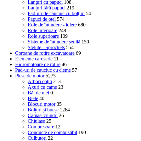
Lanțuri cu papuci
108
Lanțuri fără papuci
219
Pad-uri de cauciuc cu bolțuri
54
Papuci de oțel
574
Role de întindere - idlere
680
Role inferioare
248
Role superioare
109
Sisteme de întindere șenilă
150
Steluțe - Sprockets
554
Coroane de rotire excavatoare
69
Elemente caroserie
11
Hidromotoare de rotire
46
Pad-uri de cauciuc cu cleme
57
Piese de motor
5275
Arbori coțiti
213
Axuri cu came
23
Băi de ulei
0
Biele
40
Blocuri motor
35
Bolțuri și bucșe
1264
Cămăși cilindri
26
Chiulase
25
Compresoare
12
Conducte de combustibil
190
Culbutori
22