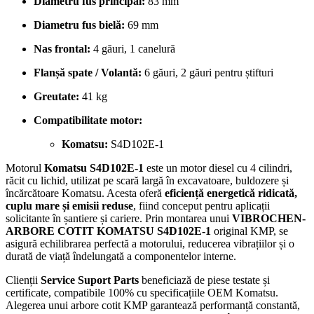
Diametru fus principal:
83 mm
Diametru fus bielă:
69 mm
Nas frontal:
4 găuri, 1 canelură
Flanșă spate / Volantă:
6 găuri, 2 găuri pentru știfturi
Greutate:
41 kg
Compatibilitate motor:
Komatsu:
S4D102E-1
Motorul
Komatsu S4D102E-1
este un motor diesel cu 4 cilindri,
răcit cu lichid, utilizat pe scară largă în excavatoare, buldozere și
încărcătoare Komatsu. Acesta oferă
eficiență energetică ridicată,
cuplu mare și emisii reduse
, fiind conceput pentru aplicații
solicitante în șantiere și cariere. Prin montarea unui
VIBROCHEN-
ARBORE COTIT KOMATSU S4D102E-1
original KMP, se
asigură echilibrarea perfectă a motorului, reducerea vibrațiilor și o
durată de viață îndelungată a componentelor interne.
Clienții
Service Suport Parts
beneficiază de piese testate și
certificate, compatibile 100% cu specificațiile OEM Komatsu.
Alegerea unui arbore cotit KMP garantează performanță constantă,