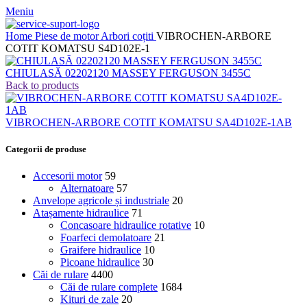
Meniu
Home
Piese de motor
Arbori coțiti
VIBROCHEN-ARBORE
COTIT KOMATSU S4D102E-1
CHIULASĂ 02202120 MASSEY FERGUSON 3455C
Back to products
VIBROCHEN-ARBORE COTIT KOMATSU SA4D102E-1AB
Categorii de produse
Accesorii motor
59
Alternatoare
57
Anvelope agricole și industriale
20
Atașamente hidraulice
71
Concasoare hidraulice rotative
10
Foarfeci demolatoare
21
Graifere hidraulice
10
Picoane hidraulice
30
Căi de rulare
4400
Căi de rulare complete
1684
Kituri de zale
20