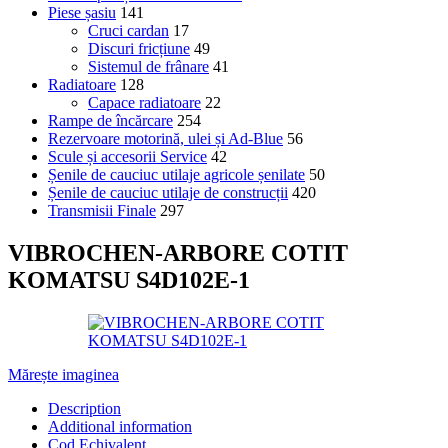
Piese șasiu
141
Cruci cardan
17
Discuri fricțiune
49
Sistemul de frânare
41
Radiatoare
128
Capace radiatoare
22
Rampe de încărcare
254
Rezervoare motorină, ulei și Ad-Blue
56
Scule și accesorii Service
42
Șenile de cauciuc utilaje agricole șenilate
50
Șenile de cauciuc utilaje de construcții
420
Transmisii Finale
297
VIBROCHEN-ARBORE COTIT
KOMATSU S4D102E-1
Mărește imaginea
Description
Additional information
Cod Echivalent