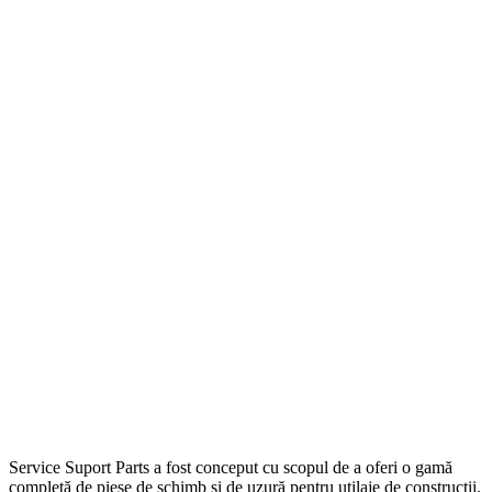
Service Suport Parts a fost conceput cu scopul de a oferi o gamă
completă de piese de schimb și de uzură pentru utilaje de construcții.