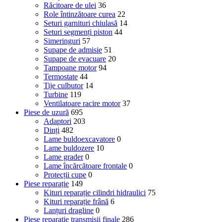
Răcitoare de ulei
36
Role întinzătoare curea
22
Seturi garnituri chiulasă
14
Seturi segmenți piston
44
Simeringuri
57
Supape de admisie
51
Supape de evacuare
20
Tampoane motor
94
Termostate
44
Tije culbutor
14
Turbine
119
Ventilatoare racire motor
37
Piese de uzură
695
Adaptori
203
Dinți
482
Lame buldoexcavatore
0
Lame buldozere
10
Lame grader
0
Lame încărcătoare frontale
0
Protecții cupe
0
Piese reparație
149
Kituri reparație cilindri hidraulici
75
Kituri reparație frână
6
Lanțuri dragline
0
Piese reparație transmisii finale
286