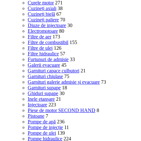
Curele motor
271
Cuzineți axiali
38
Cuzineți bielă
67
Cuzineți paliere
70
Diuze de injectoare
30
Electromotoare
80
Filtre de aer
173
Filtre de combustibil
155
Filtre de ulei
126
Filtre hidraulice
57
Furtunuri de admisie
33
Galerii evacuare
45
Garnituri capace culbutori
21
Garnituri chiulase
75
Garnituri galerie admisie și evacuare
73
Garnituri supape
18
Ghiduri supape
30
Inele etanșare
21
Injectoare
223
Piese de motor SECOND HAND
8
Pistoane
7
Pompe de apă
236
Pompe de injecție
11
Pompe de ulei
139
Pompe hidraulice
224