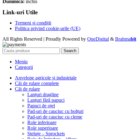
Duminică:
închis
Link-uri Utile
Termeni și condiții
Politica privind cookie-urile (UE)
All Rights Reserved | Proudly Powered by
OneDigital
&
Brahma
bit
Search
Meniu
Categorii
Anvelope agricole și industriale
Căi de rulare complete
Căi de rulare
Lanțuri dragline
Lanțuri fără papuci
Papuci de oțel
Pad-uri de cauciuc cu bolțuri
Pad-uri de cauciuc cu cleme
Role inferioare
Role superioare
Steluțe – Sprockets