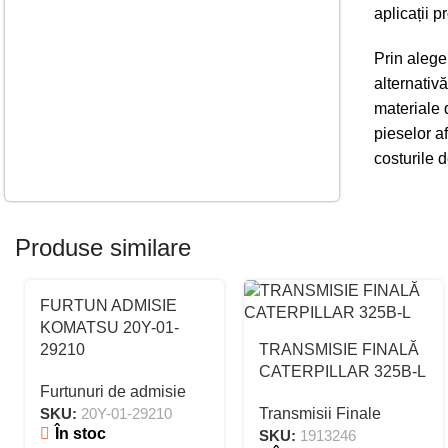
aplicații p
Prin alege
alternativă
materiale 
pieselor a
costurile d
Produse similare
FURTUN ADMISIE
KOMATSU 20Y-01-
29210
TRANSMISIE FINALĂ
CATERPILLAR 325B-L
Furtunuri de admisie
SKU:
20Y-01-29210
Transmisii Finale
În stoc
SKU:
1913246