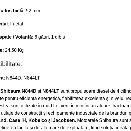
u fus bielă:
52 mm
ntal:
Filetat
spate / Volantă:
6 găuri, 1 diblu
e:
24.50 Kg
bilitate:
ra:
N844D, N844LT
e
Shibaura N844D
și
N844LT
sunt propulsoare diesel de 4 cilind
e pentru eficiența energetică, fiabilitatea excelentă și nivelul r
stea sunt utilizate în mod frecvent în miniîncărcătoare, tractoare
utilaje de construcții și echipamente industriale de la branduri
nd, Case IH, Kobelco
și
Jacobsen
. Motoarele Shibaura sunt 
eținerea facilă și durata mare de exploatare, fiind soluția ideală