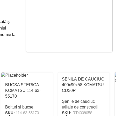
cată și
niul
onomie la
ȘENILĂ DE CAUCIUC
BUCSA SFERICA
400x90x58 KOMATSU
KOMATSU 114-63-
CD30R
55170
Șenile de cauciuc
Bolțuri și bucșe
utilaje de construcții
SKU:
114-63-55170
SKU:
RT4009058