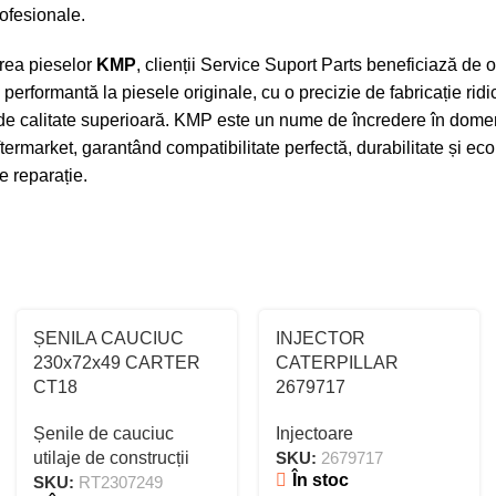
rofesionale.
rea pieselor
KMP
, clienții Service Suport Parts beneficiază de o
 performantă la piesele originale, cu o precizie de fabricație ridi
de calitate superioară. KMP este un nume de încredere în dome
ftermarket, garantând compatibilitate perfectă, durabilitate și ec
e reparație.
ȘENILA CAUCIUC
INJECTOR
230x72x49 CARTER
CATERPILLAR
CT18
2679717
Șenile de cauciuc
Injectoare
utilaje de construcții
SKU:
2679717
În stoc
SKU:
RT2307249