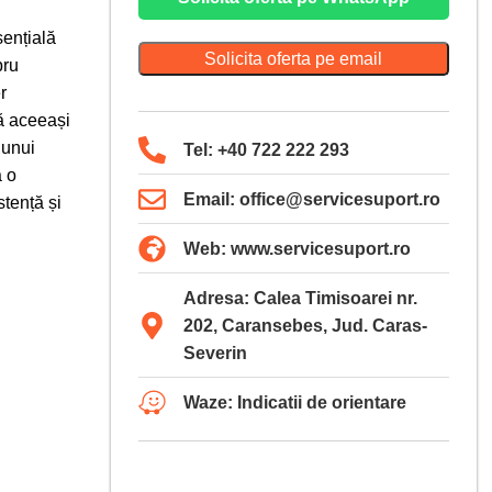
ențială
Solicita oferta pe email
bru
r
ă aceeași
 unui
Tel: +40 722 222 293
 o
Email: office@servicesuport.ro
stență și
Web: www.servicesuport.ro
Adresa: Calea Timisoarei nr.
202, Caransebes, Jud. Caras-
Severin
Waze: Indicatii de orientare