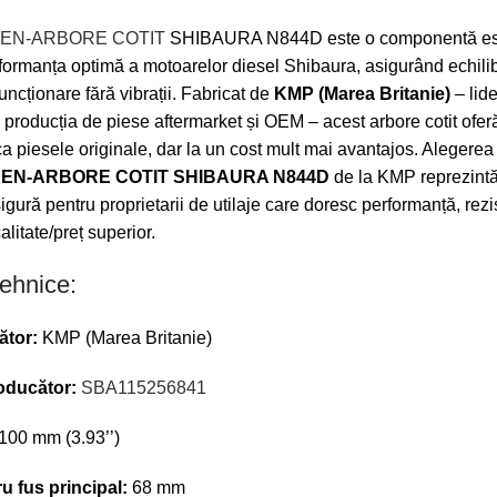
EN-ARBORE COTIT
SHIBAURA N844D este o componentă es
formanța optimă a motoarelor diesel Shibaura, asigurând echili
funcționare fără vibrații. Fabricat de
KMP (Marea Britanie)
– lide
 producția de piese aftermarket și OEM – acest arbore cotit ofer
 ca piesele originale, dar la un cost mult mai avantajos. Alegerea
EN-ARBORE COTIT SHIBAURA N844D
de la KMP reprezintă
sigură pentru proprietarii de utilaje care doresc performanță, rezi
alitate/preț superior.
tehnice:
ător:
KMP (Marea Britanie)
oducător:
SBA115256841
100 mm (3.93’’)
u fus principal:
68 mm