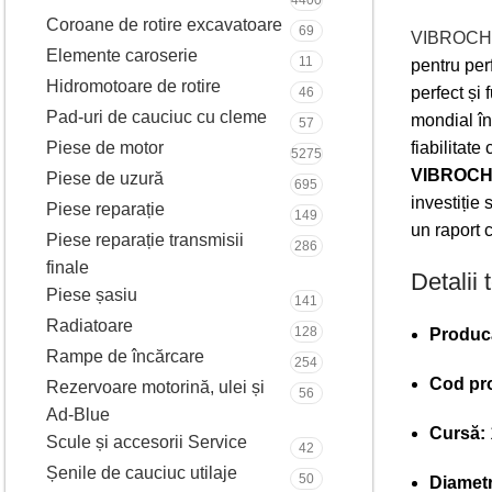
4400
Coroane de rotire excavatoare
69
VIBROCH
Elemente caroserie
11
pentru per
Hidromotoare de rotire
perfect și 
46
Pad-uri de cauciuc cu cleme
mondial în
57
Piese de motor
fiabilitate
5275
VIBROCH
Piese de uzură
695
investiție 
Piese reparație
149
un raport c
Piese reparație transmisii
286
finale
Detalii 
Piese șasiu
141
Radiatoare
128
Produc
Rampe de încărcare
254
Cod pr
Rezervoare motorină, ulei și
56
Ad-Blue
Cursă:
Scule și accesorii Service
42
Șenile de cauciuc utilaje
50
Diametr