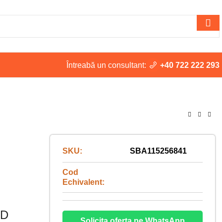
Întreabă un consultant:
+40 722 222 293
SKU:
SBA115256841
Cod
Echivalent:
4D
Solicita oferta pe WhatsApp