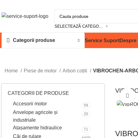
SELECTEAZĂ CATEGORIA
Categorii produse
Service Suport
Despre 
Home
Piese de motor
Arbori coțiti
VIBROCHEN-ARBO
VIBROC
CATEGORII DE PRODUSE
M
Accesorii motor
59
Anvelope agricole și
20
industriale
Atașamente hidraulice
71
VIBRO
Căi de rulare