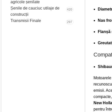
agricole șenilate
Șenile de cauciuc utilaje de
Diametr
420
construcții
Nas fro
Transmisii Finale
297
Flanșă 
Greutat
Compati
Shibau
Motoarel
recunoscut
emisii. Ace
compacte, 
New Holla
pentru într