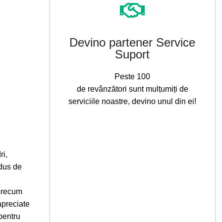
Devino partener Service
Suport
Peste 100
de revânzători sunt mulțumiți de
serviciile noastre, devino unul din ei!
ri,
edus de
 precum
apreciate
 pentru