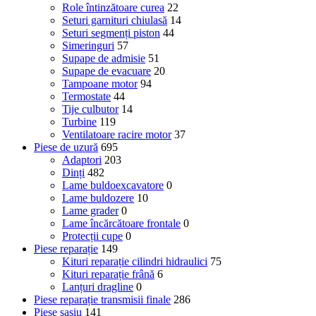
Role întinzătoare curea
22
Seturi garnituri chiulasă
14
Seturi segmenți piston
44
Simeringuri
57
Supape de admisie
51
Supape de evacuare
20
Tampoane motor
94
Termostate
44
Tije culbutor
14
Turbine
119
Ventilatoare racire motor
37
Piese de uzură
695
Adaptori
203
Dinți
482
Lame buldoexcavatore
0
Lame buldozere
10
Lame grader
0
Lame încărcătoare frontale
0
Protecții cupe
0
Piese reparație
149
Kituri reparație cilindri hidraulici
75
Kituri reparație frână
6
Lanțuri dragline
0
Piese reparație transmisii finale
286
Piese șasiu
141