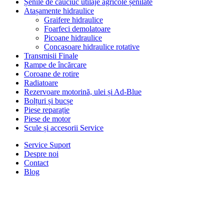
Șenile de cauciuc utilaje agricole șenilate
Atașamente hidraulice
Graifere hidraulice
Foarfeci demolatoare
Picoane hidraulice
Concasoare hidraulice rotative
Transmisii Finale
Rampe de încărcare
Coroane de rotire
Radiatoare
Rezervoare motorină, ulei și Ad-Blue
Bolțuri și bucșe
Piese reparație
Piese de motor
Scule și accesorii Service
Service Suport
Despre noi
Contact
Blog