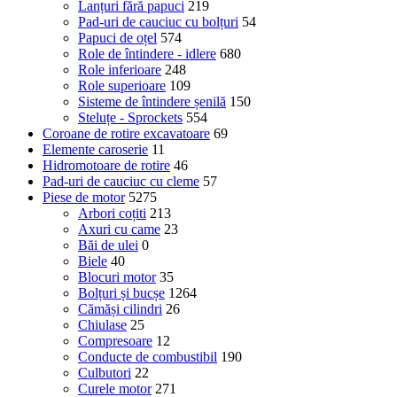
Lanțuri fără papuci
219
Pad-uri de cauciuc cu bolțuri
54
Papuci de oțel
574
Role de întindere - idlere
680
Role inferioare
248
Role superioare
109
Sisteme de întindere șenilă
150
Steluțe - Sprockets
554
Coroane de rotire excavatoare
69
Elemente caroserie
11
Hidromotoare de rotire
46
Pad-uri de cauciuc cu cleme
57
Piese de motor
5275
Arbori coțiti
213
Axuri cu came
23
Băi de ulei
0
Biele
40
Blocuri motor
35
Bolțuri și bucșe
1264
Cămăși cilindri
26
Chiulase
25
Compresoare
12
Conducte de combustibil
190
Culbutori
22
Curele motor
271