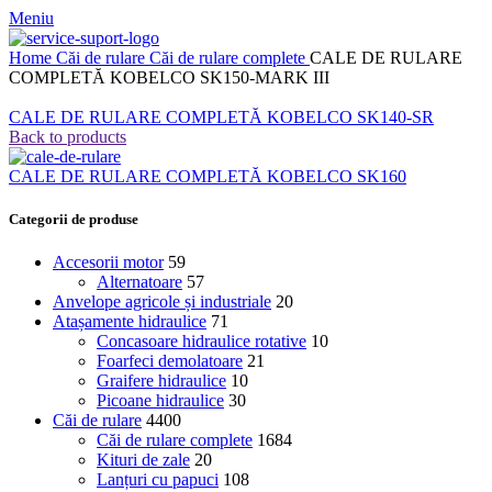
Meniu
Home
Căi de rulare
Căi de rulare complete
CALE DE RULARE
COMPLETĂ KOBELCO SK150-MARK III
CALE DE RULARE COMPLETĂ KOBELCO SK140-SR
Back to products
CALE DE RULARE COMPLETĂ KOBELCO SK160
Categorii de produse
Accesorii motor
59
Alternatoare
57
Anvelope agricole și industriale
20
Atașamente hidraulice
71
Concasoare hidraulice rotative
10
Foarfeci demolatoare
21
Graifere hidraulice
10
Picoane hidraulice
30
Căi de rulare
4400
Căi de rulare complete
1684
Kituri de zale
20
Lanțuri cu papuci
108