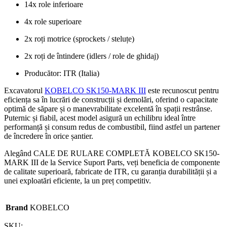
14x role inferioare
4x role superioare
2x roți motrice (sprockets / steluțe)
2x roți de întindere (idlers / role de ghidaj)
Producător: ITR (Italia)
Excavatorul
KOBELCO SK150-MARK III
este recunoscut pentru
eficiența sa în lucrări de construcții și demolări, oferind o capacitate
optimă de săpare și o manevrabilitate excelentă în spații restrânse.
Puternic și fiabil, acest model asigură un echilibru ideal între
performanță și consum redus de combustibil, fiind astfel un partener
de încredere în orice șantier.
Alegând CALE DE RULARE COMPLETĂ KOBELCO SK150-
MARK III de la Service Suport Parts, veți beneficia de componente
de calitate superioară, fabricate de ITR, cu garanția durabilității și a
unei exploatări eficiente, la un preț competitiv.
Brand
KOBELCO
SKU: