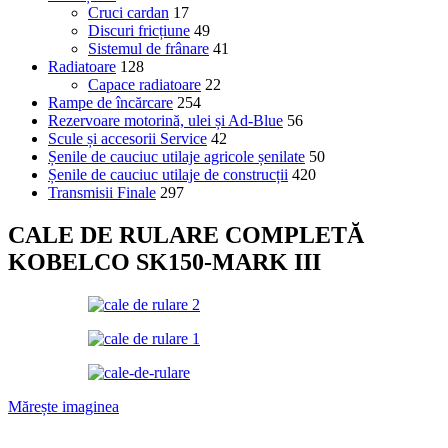
Cruci cardan
17
Discuri fricțiune
49
Sistemul de frânare
41
Radiatoare
128
Capace radiatoare
22
Rampe de încărcare
254
Rezervoare motorină, ulei și Ad-Blue
56
Scule și accesorii Service
42
Șenile de cauciuc utilaje agricole șenilate
50
Șenile de cauciuc utilaje de construcții
420
Transmisii Finale
297
CALE DE RULARE COMPLETĂ
KOBELCO SK150-MARK III
Mărește imaginea