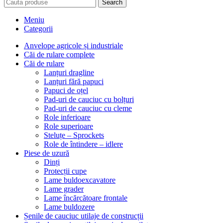
Search
Meniu
Categorii
Anvelope agricole și industriale
Căi de rulare complete
Căi de rulare
Lanțuri dragline
Lanțuri fără papuci
Papuci de oțel
Pad-uri de cauciuc cu bolțuri
Pad-uri de cauciuc cu cleme
Role inferioare
Role superioare
Steluțe – Sprockets
Role de întindere – idlere
Piese de uzură
Dinți
Protecții cupe
Lame buldoexcavatore
Lame grader
Lame încărcătoare frontale
Lame buldozere
Șenile de cauciuc utilaje de construcții