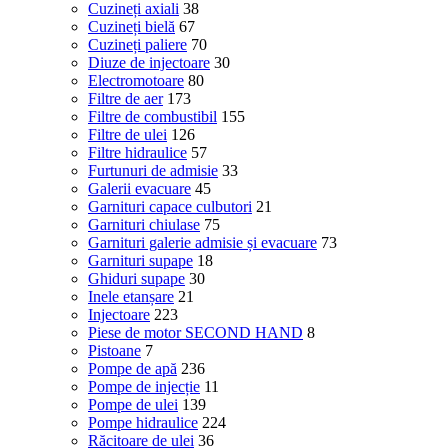
Cuzineți axiali
38
Cuzineți bielă
67
Cuzineți paliere
70
Diuze de injectoare
30
Electromotoare
80
Filtre de aer
173
Filtre de combustibil
155
Filtre de ulei
126
Filtre hidraulice
57
Furtunuri de admisie
33
Galerii evacuare
45
Garnituri capace culbutori
21
Garnituri chiulase
75
Garnituri galerie admisie și evacuare
73
Garnituri supape
18
Ghiduri supape
30
Inele etanșare
21
Injectoare
223
Piese de motor SECOND HAND
8
Pistoane
7
Pompe de apă
236
Pompe de injecție
11
Pompe de ulei
139
Pompe hidraulice
224
Răcitoare de ulei
36