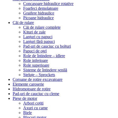
Concasoare hidraulice rotative
Foarfeci demolatoare
Graifere hidraulice
Picoane hidraulice
Căi de rulare
Căi de rulare complete
Kituri de zale
Lanțuri cu papuci
Lanțuri fără papuci
Pad-uri de cauciuc cu bolțuri
Papuci de oțel
Role de întindere – idlere
Role inferioare
Role superioare
Sisteme de întindere șenilă
Steluțe – Sprockets
Coroane de rotire excavatoare
Elemente caroserie
Hidromotoare de rotire
Pad-uri de cauciuc cu cleme
Piese de motor
Arbori coțiti
Axuri cu came
Biele
Blocuri motor