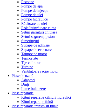
Pistoane
Pompe de apă
Pompe de injecție
Pompe de ulei
Pompe hidraulice
Răcitoare de ulei
Role întinzătoare curea
Seturi garnituri chiulasă
Seturi segmenți piston
Simeringuri
Supape de admisie
Supape de evacuare
Tampoane motor
Termostate
Tije culbutor
Turbine
Ventilatoare racire motor
Piese de uzură
Adaptori
Dinți
Lame buldozere
Piese reparație
Kituri reparație cilindri hidraulici
Kituri reparație frână
Piese reparație transmisii finale