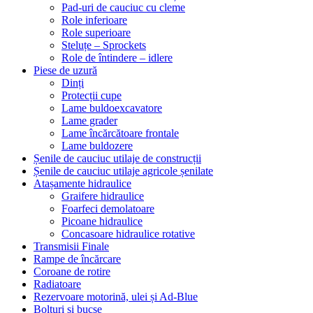
Pad-uri de cauciuc cu cleme
Role inferioare
Role superioare
Steluțe – Sprockets
Role de întindere – idlere
Piese de uzură
Dinți
Protecții cupe
Lame buldoexcavatore
Lame grader
Lame încărcătoare frontale
Lame buldozere
Șenile de cauciuc utilaje de construcții
Șenile de cauciuc utilaje agricole șenilate
Atașamente hidraulice
Graifere hidraulice
Foarfeci demolatoare
Picoane hidraulice
Concasoare hidraulice rotative
Transmisii Finale
Rampe de încărcare
Coroane de rotire
Radiatoare
Rezervoare motorină, ulei și Ad-Blue
Bolțuri și bucșe