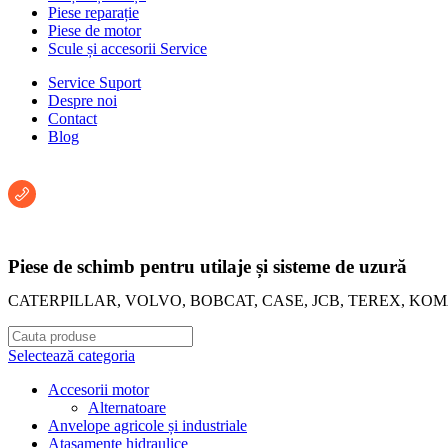
Piese reparație
Piese de motor
Scule și accesorii Service
Service Suport
Despre noi
Contact
Blog
Întreabă un consultant:
+40 722 222 293
Piese de schimb pentru utilaje și sisteme de uzură
CATERPILLAR, VOLVO, BOBCAT, CASE, JCB, TEREX, KO
Selectează categoria
Accesorii motor
Alternatoare
Anvelope agricole și industriale
Atașamente hidraulice