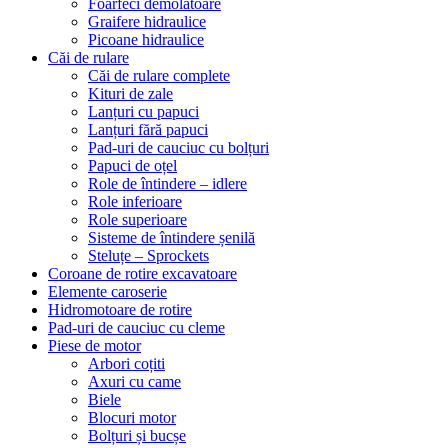
Foarfeci demolatoare
Graifere hidraulice
Picoane hidraulice
Căi de rulare
Căi de rulare complete
Kituri de zale
Lanțuri cu papuci
Lanțuri fără papuci
Pad-uri de cauciuc cu bolțuri
Papuci de oțel
Role de întindere – idlere
Role inferioare
Role superioare
Sisteme de întindere șenilă
Steluțe – Sprockets
Coroane de rotire excavatoare
Elemente caroserie
Hidromotoare de rotire
Pad-uri de cauciuc cu cleme
Piese de motor
Arbori coțiti
Axuri cu came
Biele
Blocuri motor
Bolțuri și bucșe