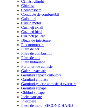
Cămăși cilindri
Chiulase
Compresoare
Conducte de combustibil
Culbutori
Curele motor
Cuzineți axiali
Cuzineți bielă
Cuzineți paliere
Diuze de injectoare
Electromotoare
Filtre de aer
Filtre de combustibil
Filtre de ulei
Filtre hidraulice
Furtunuri de admisie
Galerii evacuare
Garnituri capace culbutori
Garnituri chiulase
Garnituri galerie admisie și evacuare
Garnituri supape
Ghiduri supape
Inele etanșare
Injectoare
Piese de motor SECOND HAND