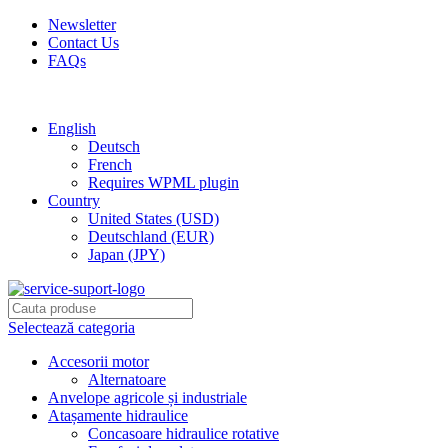
Newsletter
Contact Us
FAQs
Free shipping for all orders of $150
English
Deutsch
French
Requires WPML plugin
Country
United States (USD)
Deutschland (EUR)
Japan (JPY)
Selectează categoria
Accesorii motor
Alternatoare
Anvelope agricole și industriale
Atașamente hidraulice
Concasoare hidraulice rotative