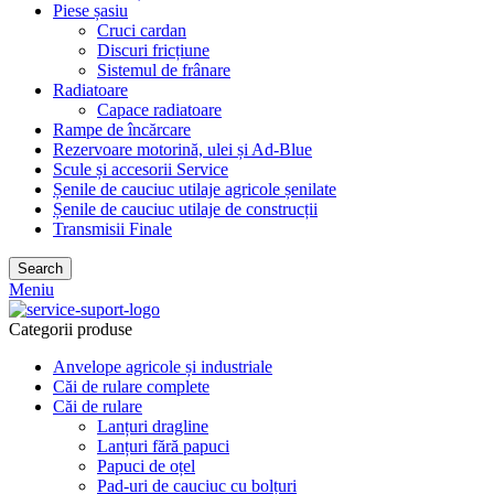
Piese șasiu
Cruci cardan
Discuri fricțiune
Sistemul de frânare
Radiatoare
Capace radiatoare
Rampe de încărcare
Rezervoare motorină, ulei și Ad-Blue
Scule și accesorii Service
Șenile de cauciuc utilaje agricole șenilate
Șenile de cauciuc utilaje de construcții
Transmisii Finale
Search
Meniu
Categorii produse
Anvelope agricole și industriale
Căi de rulare complete
Căi de rulare
Lanțuri dragline
Lanțuri fără papuci
Papuci de oțel
Pad-uri de cauciuc cu bolțuri