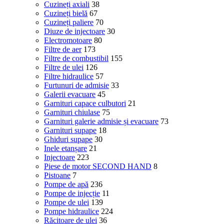
Cuzineți axiali
38
Cuzineți bielă
67
Cuzineți paliere
70
Diuze de injectoare
30
Electromotoare
80
Filtre de aer
173
Filtre de combustibil
155
Filtre de ulei
126
Filtre hidraulice
57
Furtunuri de admisie
33
Galerii evacuare
45
Garnituri capace culbutori
21
Garnituri chiulase
75
Garnituri galerie admisie și evacuare
73
Garnituri supape
18
Ghiduri supape
30
Inele etanșare
21
Injectoare
223
Piese de motor SECOND HAND
8
Pistoane
7
Pompe de apă
236
Pompe de injecție
11
Pompe de ulei
139
Pompe hidraulice
224
Răcitoare de ulei
36