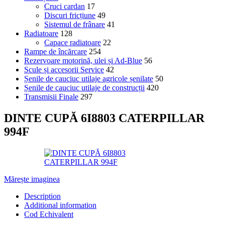
Cruci cardan
17
Discuri fricțiune
49
Sistemul de frânare
41
Radiatoare
128
Capace radiatoare
22
Rampe de încărcare
254
Rezervoare motorină, ulei și Ad-Blue
56
Scule și accesorii Service
42
Șenile de cauciuc utilaje agricole șenilate
50
Șenile de cauciuc utilaje de construcții
420
Transmisii Finale
297
DINTE CUPĂ 6I8803 CATERPILLAR
994F
Mărește imaginea
Description
Additional information
Cod Echivalent