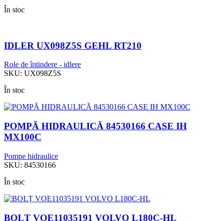
În stoc
IDLER UX098Z5S GEHL RT210
Role de întindere - idlere
SKU:
UX098Z5S
În stoc
POMPĂ HIDRAULICĂ 84530166 CASE IH
MX100C
Pompe hidraulice
SKU:
84530166
În stoc
BOLȚ VOE11035191 VOLVO L180C-HL