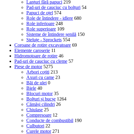
Lanțuri fără papuci
219
Pad-uri de cauciuc cu bolțuri
54
Papuci de oțel
574
Role de întindere - idlere
680
Role inferioare
248
Role superioare
109
Sisteme de întindere șenilă
150
Steluțe - Sprockets
554
Coroane de rotire excavatoare
69
Elemente caroserie
11
Hidromotoare de rotire
46
Pad-uri de cauciuc cu cleme
57
Piese de motor
5275
Arbori coțiti
213
Axuri cu came
23
Băi de ulei
0
Biele
40
Blocuri motor
35
Bolțuri și bucșe
1264
Cămăși cilindri
26
Chiulase
25
Compresoare
12
Conducte de combustibil
190
Culbutori
22
Curele motor
271