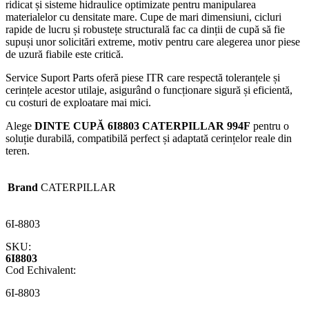
ridicat și sisteme hidraulice optimizate pentru manipularea
materialelor cu densitate mare. Cupe de mari dimensiuni, cicluri
rapide de lucru și robustețe structurală fac ca dinții de cupă să fie
supuși unor solicitări extreme, motiv pentru care alegerea unor piese
de uzură fiabile este critică.
Service Suport Parts oferă piese ITR care respectă toleranțele și
cerințele acestor utilaje, asigurând o funcționare sigură și eficientă,
cu costuri de exploatare mai mici.
Alege
DINTE CUPĂ 6I8803 CATERPILLAR 994F
pentru o
soluție durabilă, compatibilă perfect și adaptată cerințelor reale din
teren.
Brand
CATERPILLAR
6I-8803
SKU:
6I8803
Cod Echivalent:
6I-8803