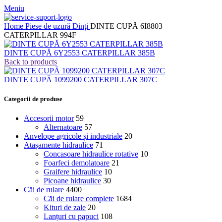
Meniu
Home
Piese de uzură
Dinți
DINTE CUPĂ 6I8803
CATERPILLAR 994F
DINTE CUPĂ 6Y2553 CATERPILLAR 385B
Back to products
DINTE CUPĂ 1099200 CATERPILLAR 307C
Categorii de produse
Accesorii motor
59
Alternatoare
57
Anvelope agricole și industriale
20
Atașamente hidraulice
71
Concasoare hidraulice rotative
10
Foarfeci demolatoare
21
Graifere hidraulice
10
Picoane hidraulice
30
Căi de rulare
4400
Căi de rulare complete
1684
Kituri de zale
20
Lanțuri cu papuci
108