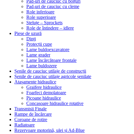
Pad-uri de cauciuc cu bolțuri
Pad-uri de cauciuc cu cleme
Role inferioare
Role superioare
Steluțe – Sprockets
Role de întindere – idlere
Piese de uzură
Dinți
Protecții cupe
Lame buldoexcavatore
Lame grader
Lame încărcătoare frontale
Lame buldozere
Șenile de cauciuc utilaje de construcții
Șenile de cauciuc utilaje agricole șenilate
Atașamente hidraulice
Graifere hidraulice
Foarfeci demolatoare
Picoane hidraulice
Concasoare hidraulice rotative
Transmisii Finale
Rampe de încărcare
Coroane de rotire
Radiatoare
Rezervoare motorină, ulei și Ad-Blue