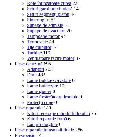
Role întinzătoare curea
22
Seturi garnituri chiulasă
14
Seturi segmenți piston
44
Simeringuri
57
Supape de admisie
51
Supape de evacuare
20
Tampoane motor
94
Termostate
44
Tije culbutor
14
Turbine
119
Ventilatoare racire motor
37
Piese de uzură
695
Adaptori
203
Dinți
482
Lame buldoexcavatore
0
Lame buldozere
10
Lame grader
0
Lame încărcătoare frontale
0
Protecții cupe
0
Piese reparație
149
Kituri reparație cilindri hidraulici
75
Kituri reparație frână
6
Lanțuri dragline
0
Piese reparație transmisii finale
286
Piese șasiu
141