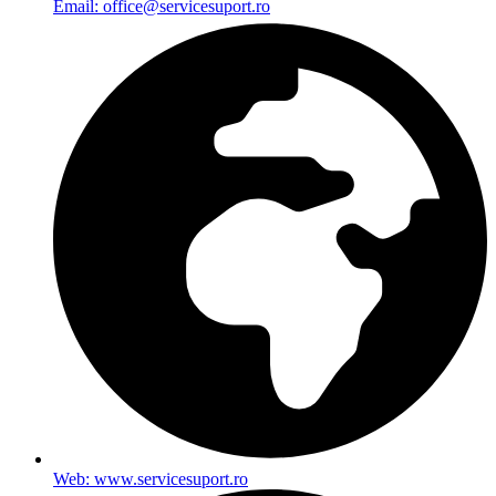
Email: office@servicesuport.ro
Web: www.servicesuport.ro