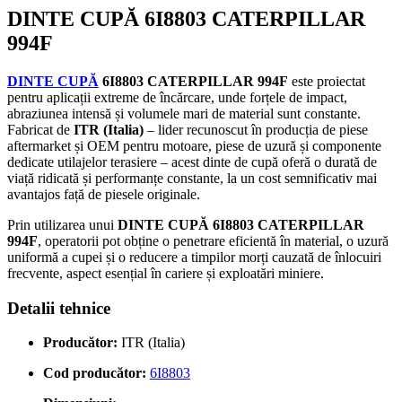
DINTE CUPĂ 6I8803 CATERPILLAR
994F
DINTE CUPĂ
6I8803 CATERPILLAR 994F
este proiectat
pentru aplicații extreme de încărcare, unde forțele de impact,
abraziunea intensă și volumele mari de material sunt constante.
Fabricat de
ITR (Italia)
– lider recunoscut în producția de piese
aftermarket și OEM pentru motoare, piese de uzură și componente
dedicate utilajelor terasiere – acest dinte de cupă oferă o durată de
viață ridicată și performanțe constante, la un cost semnificativ mai
avantajos față de piesele originale.
Prin utilizarea unui
DINTE CUPĂ 6I8803 CATERPILLAR
994F
, operatorii pot obține o penetrare eficientă în material, o uzură
uniformă a cupei și o reducere a timpilor morți cauzată de înlocuiri
frecvente, aspect esențial în cariere și exploatări miniere.
Detalii tehnice
Producător:
ITR (Italia)
Cod producător:
6I8803