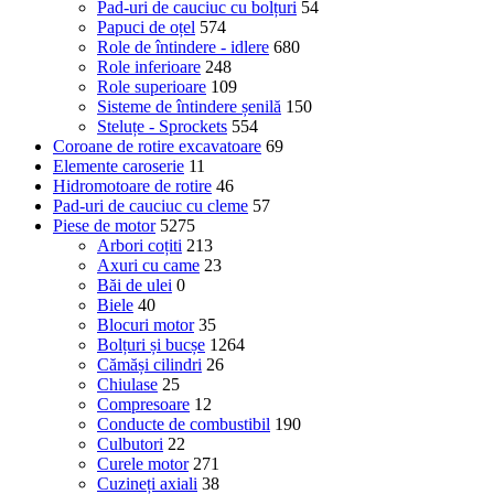
Pad-uri de cauciuc cu bolțuri
54
Papuci de oțel
574
Role de întindere - idlere
680
Role inferioare
248
Role superioare
109
Sisteme de întindere șenilă
150
Steluțe - Sprockets
554
Coroane de rotire excavatoare
69
Elemente caroserie
11
Hidromotoare de rotire
46
Pad-uri de cauciuc cu cleme
57
Piese de motor
5275
Arbori coțiti
213
Axuri cu came
23
Băi de ulei
0
Biele
40
Blocuri motor
35
Bolțuri și bucșe
1264
Cămăși cilindri
26
Chiulase
25
Compresoare
12
Conducte de combustibil
190
Culbutori
22
Curele motor
271
Cuzineți axiali
38