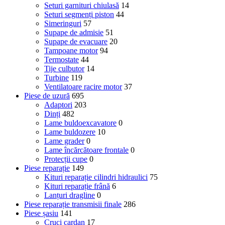
Seturi garnituri chiulasă
14
Seturi segmenți piston
44
Simeringuri
57
Supape de admisie
51
Supape de evacuare
20
Tampoane motor
94
Termostate
44
Tije culbutor
14
Turbine
119
Ventilatoare racire motor
37
Piese de uzură
695
Adaptori
203
Dinți
482
Lame buldoexcavatore
0
Lame buldozere
10
Lame grader
0
Lame încărcătoare frontale
0
Protecții cupe
0
Piese reparație
149
Kituri reparație cilindri hidraulici
75
Kituri reparație frână
6
Lanțuri dragline
0
Piese reparație transmisii finale
286
Piese șasiu
141
Cruci cardan
17