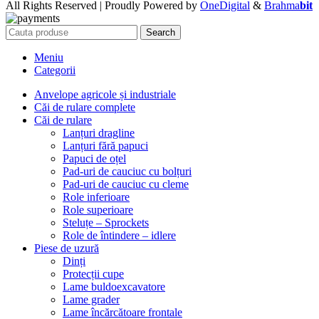
All Rights Reserved | Proudly Powered by
OneDigital
&
Brahma
bit
Search
Meniu
Categorii
Anvelope agricole și industriale
Căi de rulare complete
Căi de rulare
Lanțuri dragline
Lanțuri fără papuci
Papuci de oțel
Pad-uri de cauciuc cu bolțuri
Pad-uri de cauciuc cu cleme
Role inferioare
Role superioare
Steluțe – Sprockets
Role de întindere – idlere
Piese de uzură
Dinți
Protecții cupe
Lame buldoexcavatore
Lame grader
Lame încărcătoare frontale