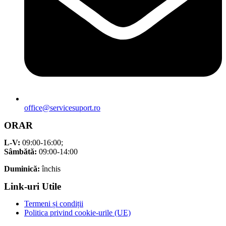
office@servicesuport.ro
ORAR
L-V:
09:00-16:00;
Sâmbătă:
09:00-14:00
Duminică:
închis
Link-uri Utile
Termeni și condiții
Politica privind cookie-urile (UE)