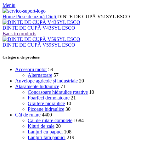
Meniu
Home
Piese de uzură
Dinți
DINTE DE CUPĂ V51SYL ESCO
DINTE DE CUPĂ V43SYL ESCO
Back to products
DINTE DE CUPĂ V59SYL ESCO
Categorii de produse
Accesorii motor
59
Alternatoare
57
Anvelope agricole și industriale
20
Atașamente hidraulice
71
Concasoare hidraulice rotative
10
Foarfeci demolatoare
21
Graifere hidraulice
10
Picoane hidraulice
30
Căi de rulare
4400
Căi de rulare complete
1684
Kituri de zale
20
Lanțuri cu papuci
108
Lanțuri fără papuci
219