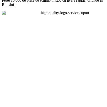
Peste 10,000 de piese de schimb în stoc cu livare rapidă, oriunde în
România.