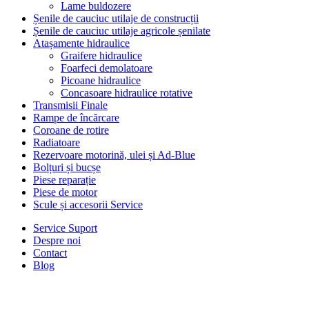
Lame buldozere
Șenile de cauciuc utilaje de construcții
Șenile de cauciuc utilaje agricole șenilate
Atașamente hidraulice
Graifere hidraulice
Foarfeci demolatoare
Picoane hidraulice
Concasoare hidraulice rotative
Transmisii Finale
Rampe de încărcare
Coroane de rotire
Radiatoare
Rezervoare motorină, ulei și Ad-Blue
Bolțuri și bucșe
Piese reparație
Piese de motor
Scule și accesorii Service
Service Suport
Despre noi
Contact
Blog