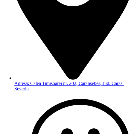
Adresa: Calea Timisoarei nr. 202, Caransebes, Jud. Caras-
Severin