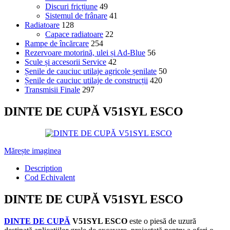
Discuri fricțiune
49
Sistemul de frânare
41
Radiatoare
128
Capace radiatoare
22
Rampe de încărcare
254
Rezervoare motorină, ulei și Ad-Blue
56
Scule și accesorii Service
42
Șenile de cauciuc utilaje agricole șenilate
50
Șenile de cauciuc utilaje de construcții
420
Transmisii Finale
297
DINTE DE CUPĂ V51SYL ESCO
Mărește imaginea
Description
Cod Echivalent
DINTE DE CUPĂ V51SYL ESCO
DINTE DE CUPĂ
V51SYL ESCO
este o piesă de uzură