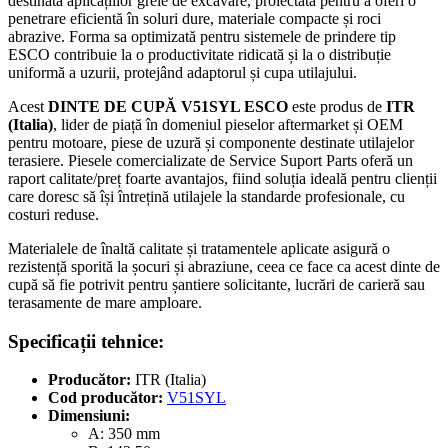
destinată aplicațiilor grele de excavare, proiectată pentru a oferi o
penetrare eficientă în soluri dure, materiale compacte și roci
abrazive. Forma sa optimizată pentru sistemele de prindere tip
ESCO contribuie la o productivitate ridicată și la o distribuție
uniformă a uzurii, protejând adaptorul și cupa utilajului.
Acest
DINTE DE CUPĂ V51SYL ESCO
este produs de
ITR
(Italia)
, lider de piață în domeniul pieselor aftermarket și OEM
pentru motoare, piese de uzură și componente destinate utilajelor
terasiere. Piesele comercializate de Service Suport Parts oferă un
raport calitate/preț foarte avantajos, fiind soluția ideală pentru clienții
care doresc să își întrețină utilajele la standarde profesionale, cu
costuri reduse.
Materialele de înaltă calitate și tratamentele aplicate asigură o
rezistență sporită la șocuri și abraziune, ceea ce face ca acest dinte de
cupă să fie potrivit pentru șantiere solicitante, lucrări de carieră sau
terasamente de mare amploare.
Specificații tehnice:
Producător:
ITR (Italia)
Cod producător:
V51SYL
Dimensiuni:
A: 350 mm