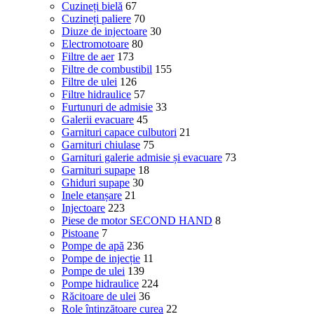
Cuzineți bielă
67
Cuzineți paliere
70
Diuze de injectoare
30
Electromotoare
80
Filtre de aer
173
Filtre de combustibil
155
Filtre de ulei
126
Filtre hidraulice
57
Furtunuri de admisie
33
Galerii evacuare
45
Garnituri capace culbutori
21
Garnituri chiulase
75
Garnituri galerie admisie și evacuare
73
Garnituri supape
18
Ghiduri supape
30
Inele etanșare
21
Injectoare
223
Piese de motor SECOND HAND
8
Pistoane
7
Pompe de apă
236
Pompe de injecție
11
Pompe de ulei
139
Pompe hidraulice
224
Răcitoare de ulei
36
Role întinzătoare curea
22