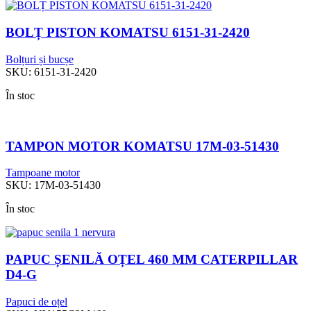
BOLȚ PISTON KOMATSU 6151-31-2420
Bolțuri și bucșe
SKU:
6151-31-2420
În stoc
TAMPON MOTOR KOMATSU 17M-03-51430
Tampoane motor
SKU:
17M-03-51430
În stoc
PAPUC ȘENILĂ OȚEL 460 MM CATERPILLAR
D4-G
Papuci de oțel