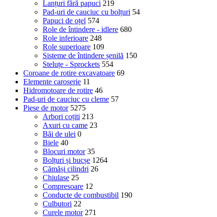
Lanțuri fără papuci
219
Pad-uri de cauciuc cu bolțuri
54
Papuci de oțel
574
Role de întindere - idlere
680
Role inferioare
248
Role superioare
109
Sisteme de întindere șenilă
150
Steluțe - Sprockets
554
Coroane de rotire excavatoare
69
Elemente caroserie
11
Hidromotoare de rotire
46
Pad-uri de cauciuc cu cleme
57
Piese de motor
5275
Arbori coțiti
213
Axuri cu came
23
Băi de ulei
0
Biele
40
Blocuri motor
35
Bolțuri și bucșe
1264
Cămăși cilindri
26
Chiulase
25
Compresoare
12
Conducte de combustibil
190
Culbutori
22
Curele motor
271