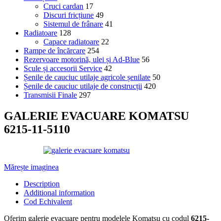
Cruci cardan
17
Discuri fricțiune
49
Sistemul de frânare
41
Radiatoare
128
Capace radiatoare
22
Rampe de încărcare
254
Rezervoare motorină, ulei și Ad-Blue
56
Scule și accesorii Service
42
Șenile de cauciuc utilaje agricole șenilate
50
Șenile de cauciuc utilaje de construcții
420
Transmisii Finale
297
GALERIE EVACUARE KOMATSU
6215-11-5110
Mărește imaginea
Description
Additional information
Cod Echivalent
Oferim galerie evacuare pentru modelele Komatsu cu codul
6215-