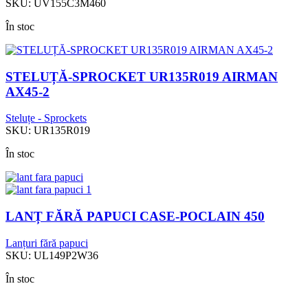
SKU:
UV155C3M460
În stoc
STELUȚĂ-SPROCKET UR135R019 AIRMAN
AX45-2
Steluțe - Sprockets
SKU:
UR135R019
În stoc
LANȚ FĂRĂ PAPUCI CASE-POCLAIN 450
Lanțuri fără papuci
SKU:
UL149P2W36
În stoc