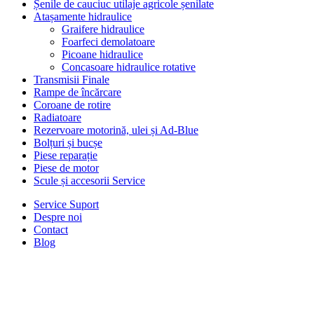
Șenile de cauciuc utilaje agricole șenilate
Atașamente hidraulice
Graifere hidraulice
Foarfeci demolatoare
Picoane hidraulice
Concasoare hidraulice rotative
Transmisii Finale
Rampe de încărcare
Coroane de rotire
Radiatoare
Rezervoare motorină, ulei și Ad-Blue
Bolțuri și bucșe
Piese reparație
Piese de motor
Scule și accesorii Service
Service Suport
Despre noi
Contact
Blog