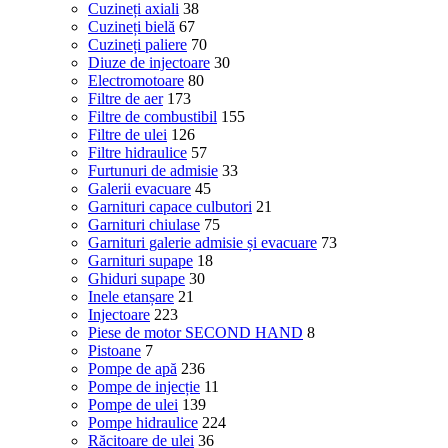
Cuzineți axiali
38
Cuzineți bielă
67
Cuzineți paliere
70
Diuze de injectoare
30
Electromotoare
80
Filtre de aer
173
Filtre de combustibil
155
Filtre de ulei
126
Filtre hidraulice
57
Furtunuri de admisie
33
Galerii evacuare
45
Garnituri capace culbutori
21
Garnituri chiulase
75
Garnituri galerie admisie și evacuare
73
Garnituri supape
18
Ghiduri supape
30
Inele etanșare
21
Injectoare
223
Piese de motor SECOND HAND
8
Pistoane
7
Pompe de apă
236
Pompe de injecție
11
Pompe de ulei
139
Pompe hidraulice
224
Răcitoare de ulei
36