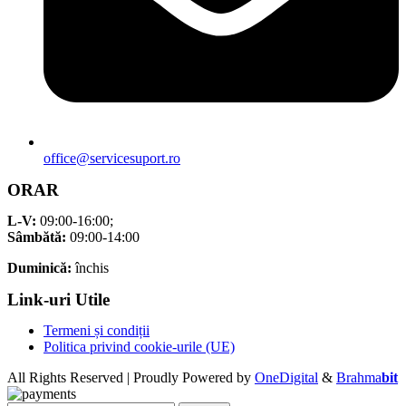
office@servicesuport.ro
ORAR
L-V:
09:00-16:00;
Sâmbătă:
09:00-14:00
Duminică:
închis
Link-uri Utile
Termeni și condiții
Politica privind cookie-urile (UE)
All Rights Reserved | Proudly Powered by
OneDigital
&
Brahma
bit