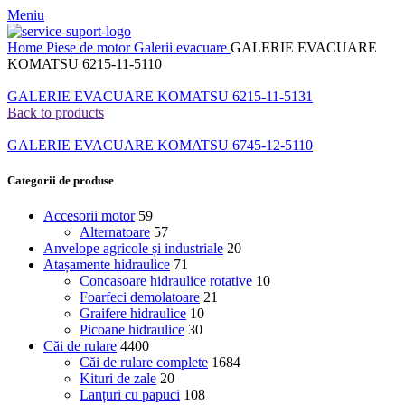
Meniu
Home
Piese de motor
Galerii evacuare
GALERIE EVACUARE
KOMATSU 6215-11-5110
GALERIE EVACUARE KOMATSU 6215-11-5131
Back to products
GALERIE EVACUARE KOMATSU 6745-12-5110
Categorii de produse
Accesorii motor
59
Alternatoare
57
Anvelope agricole și industriale
20
Atașamente hidraulice
71
Concasoare hidraulice rotative
10
Foarfeci demolatoare
21
Graifere hidraulice
10
Picoane hidraulice
30
Căi de rulare
4400
Căi de rulare complete
1684
Kituri de zale
20
Lanțuri cu papuci
108