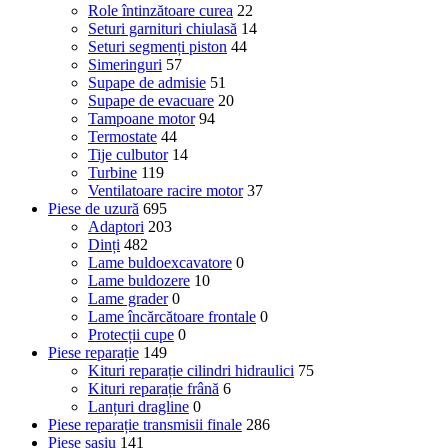
Role întinzătoare curea
22
Seturi garnituri chiulasă
14
Seturi segmenți piston
44
Simeringuri
57
Supape de admisie
51
Supape de evacuare
20
Tampoane motor
94
Termostate
44
Tije culbutor
14
Turbine
119
Ventilatoare racire motor
37
Piese de uzură
695
Adaptori
203
Dinți
482
Lame buldoexcavatore
0
Lame buldozere
10
Lame grader
0
Lame încărcătoare frontale
0
Protecții cupe
0
Piese reparație
149
Kituri reparație cilindri hidraulici
75
Kituri reparație frână
6
Lanțuri dragline
0
Piese reparație transmisii finale
286
Piese șasiu
141