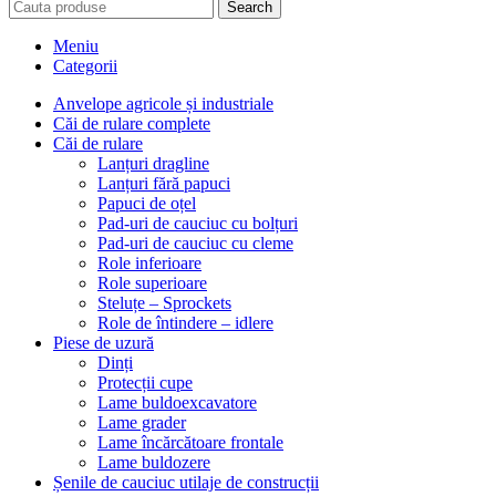
Search
Meniu
Categorii
Anvelope agricole și industriale
Căi de rulare complete
Căi de rulare
Lanțuri dragline
Lanțuri fără papuci
Papuci de oțel
Pad-uri de cauciuc cu bolțuri
Pad-uri de cauciuc cu cleme
Role inferioare
Role superioare
Steluțe – Sprockets
Role de întindere – idlere
Piese de uzură
Dinți
Protecții cupe
Lame buldoexcavatore
Lame grader
Lame încărcătoare frontale
Lame buldozere
Șenile de cauciuc utilaje de construcții