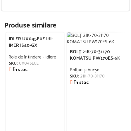
Produse similare
IDLER UX045E0E IHI-
IMER IS40-GX
BOLȚ 21K-70-31170
Role de întindere - idlere
KOMATSU PW170ES-6K
SKU:
UX045E0E
În stoc
Bolțuri și bucșe
SKU:
21K-70-31170
În stoc