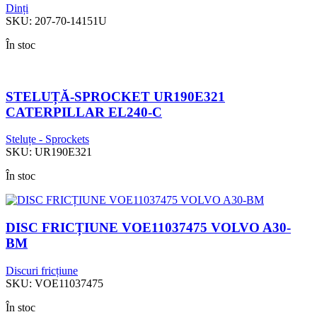
Dinți
SKU:
207-70-14151U
În stoc
STELUȚĂ-SPROCKET UR190E321
CATERPILLAR EL240-C
Steluțe - Sprockets
SKU:
UR190E321
În stoc
DISC FRICȚIUNE VOE11037475 VOLVO A30-
BM
Discuri fricțiune
SKU:
VOE11037475
În stoc