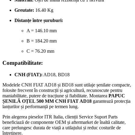
Greutate:
16.40 Kg
Distanțe între șuruburi:
A = 146.10 mm
B = 184.20 mm
C = 76.20 mm
Compatibilitate:
CNH (FIAT):
AD18, BD18
Modelele CNH FIAT AD18 și BD18 sunt utilaje șenilate compacte,
folosite frecvent în construcții și agricultură, recunoscute pentru
maniabilitate, putere de tracțiune și fiabilitate. Montarea
PAPUC
ȘENILĂ OȚEL 500 MM CNH FIAT AD18
garantează protecția
lanțurilor și performanță pe termen lung.
Prin alegerea pieselor ITR Italia, clienții Service Suport Parts
beneficiază de componente OEM și aftermarket de înaltă calitate,
care prelungesc durata de viață a utilajului și reduc costurile de
întreținere.