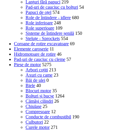
Lanțuri fără papuci
219
Pad-uri de cauciuc cu bolțuri
54
Papuci de oțel
574
Role de întindere - idlere
680
Role inferioare
248
Role superioare
109
Sisteme de întindere șenilă
150
Steluțe - Sprockets
554
Coroane de rotire excavatoare
69
Elemente caroserie
11
Hidromotoare de rotire
46
Pad-uri de cauciuc cu cleme
57
Piese de motor
5275
Arbori coțiti
213
Axuri cu came
23
Băi de ulei
0
Biele
40
Blocuri motor
35
Bolțuri și bucșe
1264
Cămăși cilindri
26
Chiulase
25
Compresoare
12
Conducte de combustibil
190
Culbutori
22
Curele motor
271