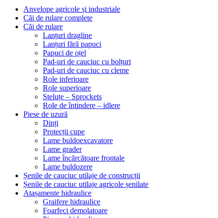
Anvelope agricole și industriale
Căi de rulare complete
Căi de rulare
Lanțuri dragline
Lanțuri fără papuci
Papuci de oțel
Pad-uri de cauciuc cu bolțuri
Pad-uri de cauciuc cu cleme
Role inferioare
Role superioare
Steluțe – Sprockets
Role de întindere – idlere
Piese de uzură
Dinți
Protecții cupe
Lame buldoexcavatore
Lame grader
Lame încărcătoare frontale
Lame buldozere
Șenile de cauciuc utilaje de construcții
Șenile de cauciuc utilaje agricole șenilate
Atașamente hidraulice
Graifere hidraulice
Foarfeci demolatoare