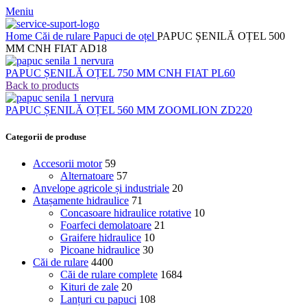
Meniu
Home
Căi de rulare
Papuci de oțel
PAPUC ȘENILĂ OȚEL 500
MM CNH FIAT AD18
PAPUC ȘENILĂ OȚEL 750 MM CNH FIAT PL60
Back to products
PAPUC ȘENILĂ OȚEL 560 MM ZOOMLION ZD220
Categorii de produse
Accesorii motor
59
Alternatoare
57
Anvelope agricole și industriale
20
Atașamente hidraulice
71
Concasoare hidraulice rotative
10
Foarfeci demolatoare
21
Graifere hidraulice
10
Picoane hidraulice
30
Căi de rulare
4400
Căi de rulare complete
1684
Kituri de zale
20
Lanțuri cu papuci
108