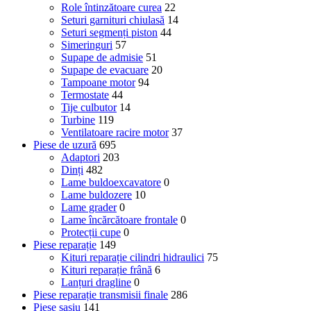
Role întinzătoare curea
22
Seturi garnituri chiulasă
14
Seturi segmenți piston
44
Simeringuri
57
Supape de admisie
51
Supape de evacuare
20
Tampoane motor
94
Termostate
44
Tije culbutor
14
Turbine
119
Ventilatoare racire motor
37
Piese de uzură
695
Adaptori
203
Dinți
482
Lame buldoexcavatore
0
Lame buldozere
10
Lame grader
0
Lame încărcătoare frontale
0
Protecții cupe
0
Piese reparație
149
Kituri reparație cilindri hidraulici
75
Kituri reparație frână
6
Lanțuri dragline
0
Piese reparație transmisii finale
286
Piese șasiu
141