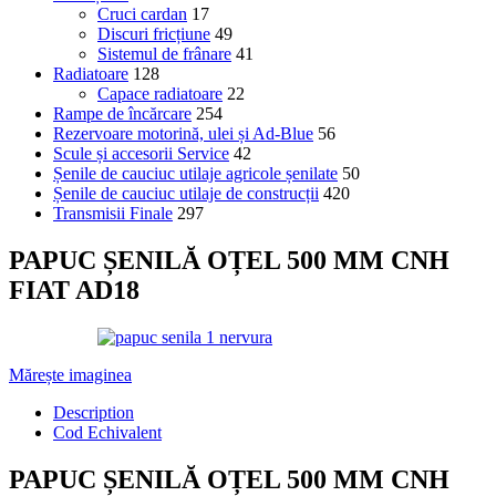
Cruci cardan
17
Discuri fricțiune
49
Sistemul de frânare
41
Radiatoare
128
Capace radiatoare
22
Rampe de încărcare
254
Rezervoare motorină, ulei și Ad-Blue
56
Scule și accesorii Service
42
Șenile de cauciuc utilaje agricole șenilate
50
Șenile de cauciuc utilaje de construcții
420
Transmisii Finale
297
PAPUC ȘENILĂ OȚEL 500 MM CNH
FIAT AD18
Mărește imaginea
Description
Cod Echivalent
PAPUC ȘENILĂ OȚEL 500 MM CNH