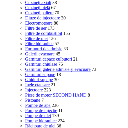
Cuzineți axiali
38
Cuzineți bielă
67
Cuzineți paliere
70
Diuze de injectoare
30
Electromotoare
80
Filtre de aer
173
Filtre de combustibil
155
Filtre de ulei
126
Filtre hidraulice
57
Furtunuri de admisie
33
Galerii evacuare
45
Garnituri capace culbutori
21
Garnituri chiulase
75
Garnituri galerie admisie și evacuare
73
Garnituri supape
18
Ghiduri supape
30
Inele etanșare
21
Injectoare
223
Piese de motor SECOND HAND
8
Pistoane
7
Pompe de apă
236
Pompe de injecție
11
Pompe de ulei
139
Pompe hidraulice
224
Răcitoare de ulei
36