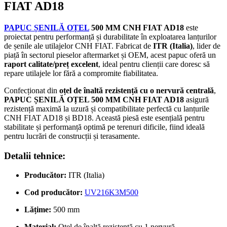
FIAT AD18
PAPUC ȘENILĂ OȚEL
500 MM CNH FIAT AD18
este
proiectat pentru performanță și durabilitate în exploatarea lanțurilor
de șenile ale utilajelor CNH FIAT. Fabricat de
ITR (Italia)
, lider de
piață în sectorul pieselor aftermarket și OEM, acest papuc oferă un
raport calitate/preț excelent
, ideal pentru clienții care doresc să
repare utilajele lor fără a compromite fiabilitatea.
Confecționat din
oțel de înaltă rezistență cu o nervură centrală
,
PAPUC ȘENILĂ OȚEL 500 MM CNH FIAT AD18
asigură
rezistență maximă la uzură și compatibilitate perfectă cu lanțurile
CNH FIAT AD18 și BD18. Această piesă este esențială pentru
stabilitate și performanță optimă pe terenuri dificile, fiind ideală
pentru lucrări de construcții și terasamente.
Detalii tehnice:
Producător:
ITR (Italia)
Cod producător:
UV216K3M500
Lățime:
500 mm
Material:
Oțel de înaltă rezistență cu 1 nervură