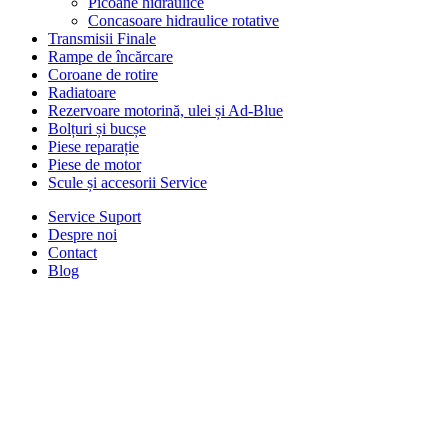
Picoane hidraulice
Concasoare hidraulice rotative
Transmisii Finale
Rampe de încărcare
Coroane de rotire
Radiatoare
Rezervoare motorină, ulei și Ad-Blue
Bolțuri și bucșe
Piese reparație
Piese de motor
Scule și accesorii Service
Service Suport
Despre noi
Contact
Blog