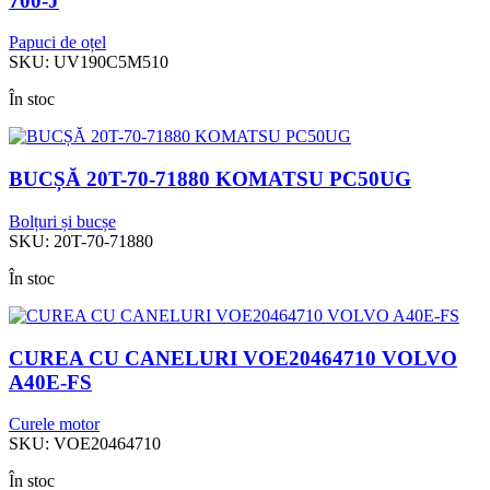
700-J
Papuci de oțel
SKU:
UV190C5M510
În stoc
BUCȘĂ 20T-70-71880 KOMATSU PC50UG
Bolțuri și bucșe
SKU:
20T-70-71880
În stoc
CUREA CU CANELURI VOE20464710 VOLVO
A40E-FS
Curele motor
SKU:
VOE20464710
În stoc