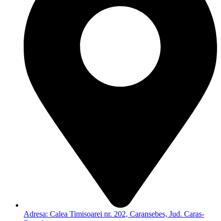
Adresa: Calea Timisoarei nr. 202, Caransebes, Jud. Caras-