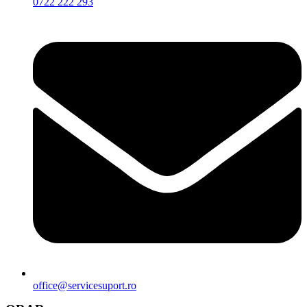
0722 222 293
office@servicesuport.ro