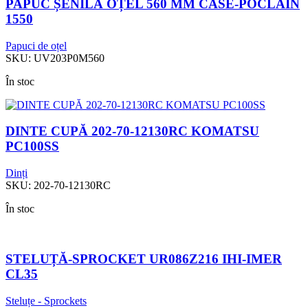
PAPUC ȘENILĂ OȚEL 560 MM CASE-POCLAIN
1550
Papuci de oțel
SKU:
UV203P0M560
În stoc
DINTE CUPĂ 202-70-12130RC KOMATSU
PC100SS
Dinți
SKU:
202-70-12130RC
În stoc
STELUȚĂ-SPROCKET UR086Z216 IHI-IMER
CL35
Steluțe - Sprockets