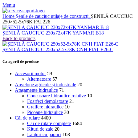
Meniu
Home
Șenile de cauciuc utilaje de construcții
ȘENILĂ CAUCIUC
250×52-5x76K FAI 226
ȘENILĂ CAUCIUC 230x72x47K YANMAR B18
Back to products
ȘENILĂ CAUCIUC 250x52-5x78K CNH FIAT E26-C
Categorii de produse
Accesorii motor
59
Alternatoare
57
Anvelope agricole și industriale
20
Atașamente hidraulice
71
Concasoare hidraulice rotative
10
Foarfeci demolatoare
21
Graifere hidraulice
10
Picoane hidraulice
30
Căi de rulare
4400
Căi de rulare complete
1684
Kituri de zale
20
Lanțuri cu papuci
108