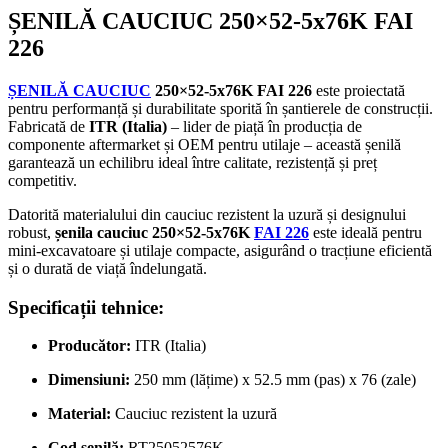
ȘENILĂ CAUCIUC 250×52-5x76K FAI
226
ȘENILĂ CAUCIUC
250×52-5x76K FAI 226
este proiectată
pentru performanță și durabilitate sporită în șantierele de construcții.
Fabricată de
ITR (Italia)
– lider de piață în producția de
componente aftermarket și OEM pentru utilaje – această șenilă
garantează un echilibru ideal între calitate, rezistență și preț
competitiv.
Datorită materialului din cauciuc rezistent la uzură și designului
robust,
șenila cauciuc 250×52-5x76K
FAI 226
este ideală pentru
mini-excavatoare și utilaje compacte, asigurând o tracțiune eficientă
și o durată de viață îndelungată.
Specificații tehnice:
Producător:
ITR (Italia)
Dimensiuni:
250 mm (lățime) x 52.5 mm (pas) x 76 (zale)
Material:
Cauciuc rezistent la uzură
Cod șenilă:
RT25052576K