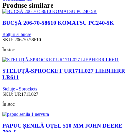
Produse similare
BUCȘĂ 206-70-58610 KOMATSU PC240-5K
Bolțuri și bucșe
SKU:
206-70-58610
În stoc
STELUȚĂ-SPROCKET UR171L027 LIEBHERR
LR611
Steluțe - Sprockets
SKU:
UR171L027
În stoc
PAPUC ȘENILĂ OȚEL 510 MM JOHN DEERE