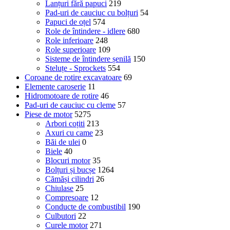
Lanțuri fără papuci
219
Pad-uri de cauciuc cu bolțuri
54
Papuci de oțel
574
Role de întindere - idlere
680
Role inferioare
248
Role superioare
109
Sisteme de întindere șenilă
150
Steluțe - Sprockets
554
Coroane de rotire excavatoare
69
Elemente caroserie
11
Hidromotoare de rotire
46
Pad-uri de cauciuc cu cleme
57
Piese de motor
5275
Arbori coțiti
213
Axuri cu came
23
Băi de ulei
0
Biele
40
Blocuri motor
35
Bolțuri și bucșe
1264
Cămăși cilindri
26
Chiulase
25
Compresoare
12
Conducte de combustibil
190
Culbutori
22
Curele motor
271