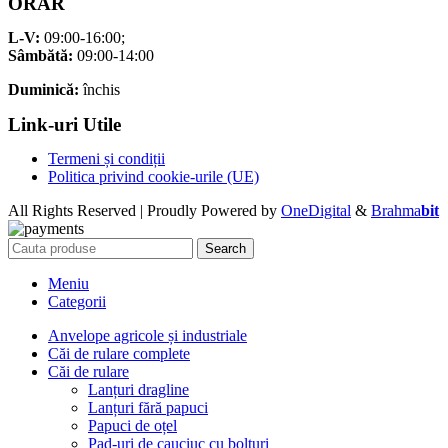
ORAR
L-V:
09:00-16:00;
Sâmbătă:
09:00-14:00
Duminică:
închis
Link-uri Utile
Termeni și condiții
Politica privind cookie-urile (UE)
All Rights Reserved | Proudly Powered by
OneDigital
&
Brahma
bit
Search
Meniu
Categorii
Anvelope agricole și industriale
Căi de rulare complete
Căi de rulare
Lanțuri dragline
Lanțuri fără papuci
Papuci de oțel
Pad-uri de cauciuc cu bolțuri