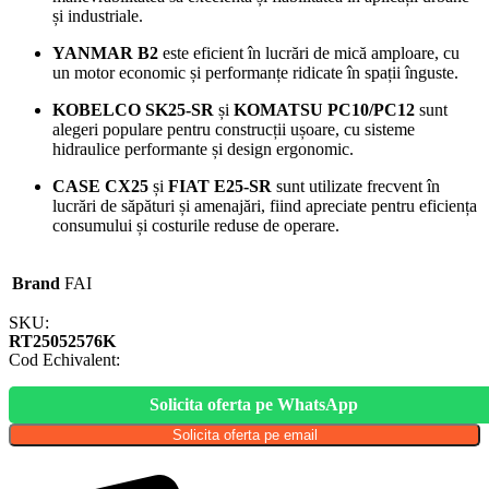
și industriale.
YANMAR B2
este eficient în lucrări de mică amploare, cu
un motor economic și performanțe ridicate în spații înguste.
KOBELCO SK25-SR
și
KOMATSU PC10/PC12
sunt
alegeri populare pentru construcții ușoare, cu sisteme
hidraulice performante și design ergonomic.
CASE CX25
și
FIAT E25-SR
sunt utilizate frecvent în
lucrări de săpături și amenajări, fiind apreciate pentru eficiența
consumului și costurile reduse de operare.
Brand
FAI
SKU:
RT25052576K
Cod Echivalent:
Solicita oferta pe WhatsApp
Solicita oferta pe email