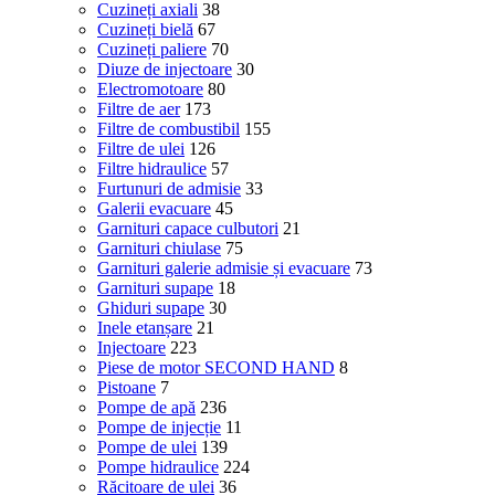
Cuzineți axiali
38
Cuzineți bielă
67
Cuzineți paliere
70
Diuze de injectoare
30
Electromotoare
80
Filtre de aer
173
Filtre de combustibil
155
Filtre de ulei
126
Filtre hidraulice
57
Furtunuri de admisie
33
Galerii evacuare
45
Garnituri capace culbutori
21
Garnituri chiulase
75
Garnituri galerie admisie și evacuare
73
Garnituri supape
18
Ghiduri supape
30
Inele etanșare
21
Injectoare
223
Piese de motor SECOND HAND
8
Pistoane
7
Pompe de apă
236
Pompe de injecție
11
Pompe de ulei
139
Pompe hidraulice
224
Răcitoare de ulei
36