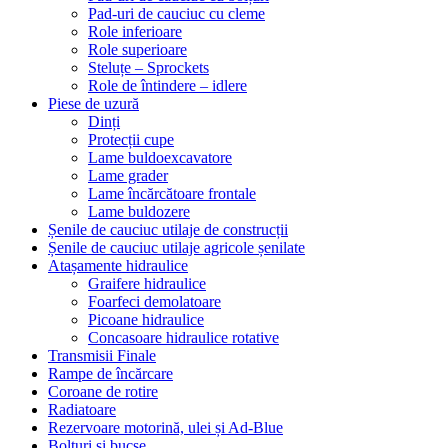
Pad-uri de cauciuc cu cleme
Role inferioare
Role superioare
Steluțe – Sprockets
Role de întindere – idlere
Piese de uzură
Dinți
Protecții cupe
Lame buldoexcavatore
Lame grader
Lame încărcătoare frontale
Lame buldozere
Șenile de cauciuc utilaje de construcții
Șenile de cauciuc utilaje agricole șenilate
Atașamente hidraulice
Graifere hidraulice
Foarfeci demolatoare
Picoane hidraulice
Concasoare hidraulice rotative
Transmisii Finale
Rampe de încărcare
Coroane de rotire
Radiatoare
Rezervoare motorină, ulei și Ad-Blue
Bolțuri și bucșe