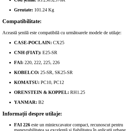
Greutate:
101.24 Kg
Compatibilitate:
Această șenilă este compatibilă cu următoarele modele de utilaje:
CASE-POCLAIN:
CX25
CNH (FIAT):
E25-SR
FAI:
220, 222, 225, 226
KOBELCO:
25-SR, SK25-SR
KOMATSU:
PC10, PC12
ORENSTEIN & KOPPEL:
RH1.25
YANMAR:
B2
Informații despre utilaje:
FAI 226
este un miniexcavator compact, recunoscut pentru
manevrabilitatea sa excelentă și fiabilitatea în aplicații urbane