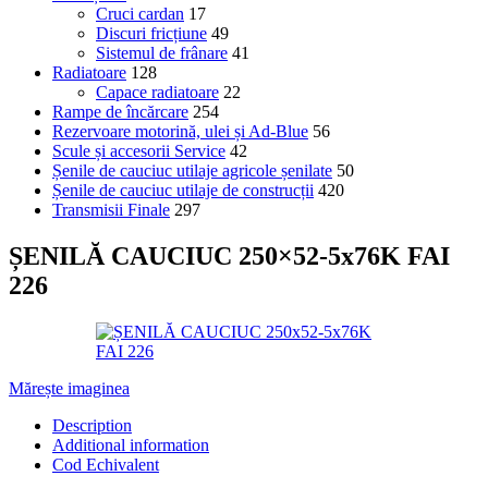
Cruci cardan
17
Discuri fricțiune
49
Sistemul de frânare
41
Radiatoare
128
Capace radiatoare
22
Rampe de încărcare
254
Rezervoare motorină, ulei și Ad-Blue
56
Scule și accesorii Service
42
Șenile de cauciuc utilaje agricole șenilate
50
Șenile de cauciuc utilaje de construcții
420
Transmisii Finale
297
ȘENILĂ CAUCIUC 250×52-5x76K FAI
226
Mărește imaginea
Description
Additional information
Cod Echivalent