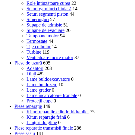
Role întinzătoare curea
22
Seturi garnituri chiulasă
14
Seturi segmenți piston
44
Simeringuri
57
Supape de admisie
51
Supape de evacuare
20
Tampoane motor
94
Termostate
44
Tije culbutor
14
Turbine
119
Ventilatoare racire motor
37
Piese de uzură
695
Adaptori
203
Dinți
482
Lame buldoexcavatore
0
Lame buldozere
10
Lame grader
0
Lame încărcătoare frontale
0
Protecții cupe
0
Piese reparație
149
Kituri reparație cilindri hidraulici
75
Kituri reparație frână
6
Lanțuri dragline
0
Piese reparație transmisii finale
286
Piese șasiu
141